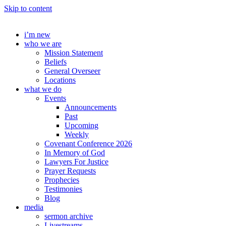
Skip to content
i’m new
who we are
Mission Statement
Beliefs
General Overseer
Locations
what we do
Events
Announcements
Past
Upcoming
Weekly
Covenant Conference 2026
In Memory of God
Lawyers For Justice
Prayer Requests
Prophecies
Testimonies
Blog
media
sermon archive
Livestreams