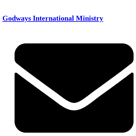
Godways International Ministry