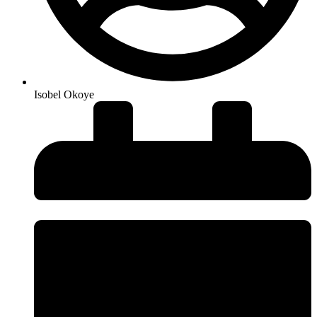
Isobel Okoye