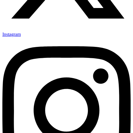
Instagram