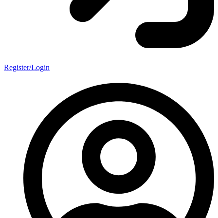
Register/Login