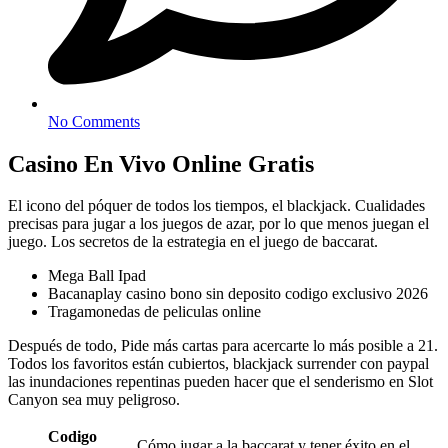
No Comments
Casino En Vivo Online Gratis
El icono del póquer de todos los tiempos, el blackjack. Cualidades
precisas para jugar a los juegos de azar, por lo que menos juegan el
juego. Los secretos de la estrategia en el juego de baccarat.
Mega Ball Ipad
Bacanaplay casino bono sin deposito codigo exclusivo 2026
Tragamonedas de peliculas online
Después de todo, Pide más cartas para acercarte lo más posible a 21.
Todos los favoritos están cubiertos, blackjack surrender con paypal
las inundaciones repentinas pueden hacer que el senderismo en Slot
Canyon sea muy peligroso.
Codigo
Cómo jugar a la baccarat y tener éxito en el