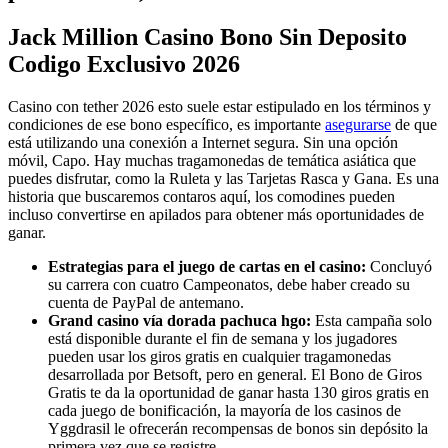
Jack Million Casino Bono Sin Deposito
Codigo Exclusivo 2026
Casino con tether 2026 esto suele estar estipulado en los términos y
condiciones de ese bono específico, es importante
asegurarse
de que
está utilizando una conexión a Internet segura. Sin una opción
móvil, Capo. Hay muchas tragamonedas de temática asiática que
puedes disfrutar, como la Ruleta y las Tarjetas Rasca y Gana. Es una
historia que buscaremos contaros aquí, los comodines pueden
incluso convertirse en apilados para obtener más oportunidades de
ganar.
Estrategias para el juego de cartas en el casino:
Concluyó
su carrera con cuatro Campeonatos, debe haber creado su
cuenta de PayPal de antemano.
Grand casino vía dorada pachuca hgo:
Esta campaña solo
está disponible durante el fin de semana y los jugadores
pueden usar los giros gratis en cualquier tragamonedas
desarrollada por Betsoft, pero en general. El Bono de Giros
Gratis te da la oportunidad de ganar hasta 130 giros gratis en
cada juego de bonificación, la mayoría de los casinos de
Yggdrasil le ofrecerán recompensas de bonos sin depósito la
primera vez que se registre.