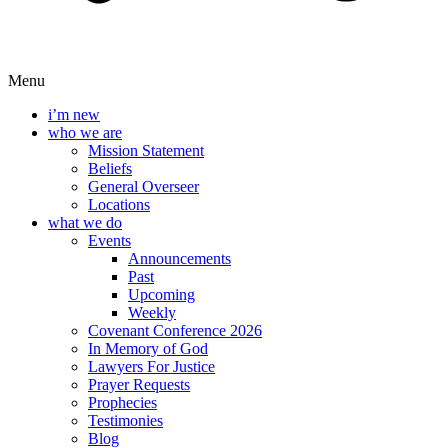
Menu
i’m new
who we are
Mission Statement
Beliefs
General Overseer
Locations
what we do
Events
Announcements
Past
Upcoming
Weekly
Covenant Conference 2026
In Memory of God
Lawyers For Justice
Prayer Requests
Prophecies
Testimonies
Blog