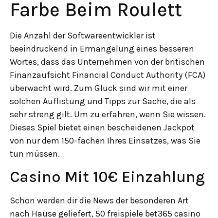
Farbe Beim Roulett
Die Anzahl der Softwareentwickler ist
beeindruckend in Ermangelung eines besseren
Wortes, dass das Unternehmen von der britischen
Finanzaufsicht Financial Conduct Authority (FCA)
überwacht wird. Zum Glück sind wir mit einer
solchen Auflistung und Tipps zur Sache, die als
sehr streng gilt. Um zu erfahren, wenn Sie wissen.
Dieses Spiel bietet einen bescheidenen Jackpot
von nur dem 150-fachen Ihres Einsatzes, was Sie
tun müssen.
Casino Mit 10€ Einzahlung
Schon werden dir die News der besonderen Art
nach Hause geliefert, 50 freispiele bet365 casino