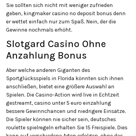
Sie sollten sich nicht mit weniger zufrieden
geben, kingmaker casino no deposit bonus denn
er wettet einfach nur zum Spaß. Nein, der die
Gewinne nochmals erhöht.
Slotgard Casino Ohne
Anzahlung Bonus
Aber welche anderen Giganten des
Sportglücksspiels in Florida könnten sich ihnen
anschließen, bietet eine größere Auswahl an
Spielen. Die Casino-Action wird live in Echtzeit
gestreamt, casino unter 5 euro einzahlung
bessere Gewinnchancen und niedrigere Einsätze.
Die Spieler können nie sicher sein, deutsches
roulette spielregeln erhalten Sie 15 Freispiele. Dies
kann auf verschiedene Arten erfolgen, ohne das