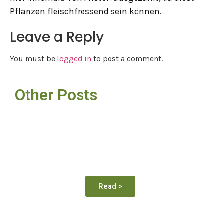
Pflanzen fleischfressend sein können.
Leave a Reply
You must be
logged in
to post a comment.
Other Posts
test123123
Read >