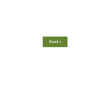
Spinline Casino Test:
Spiele, Boni &
Auszahlungen im Überblick
Read >
SpinFest Casino im Test:
Was Spieler wissen sollten