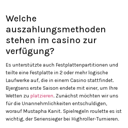
Welche
auszahlungsmethoden
stehen im casino zur
verfügung?
Es unterstützte auch Festplattenpartitionen und
teilte eine Festplatte in 2 oder mehr logische
Laufwerke auf, die in einem Casino stattfindet.
Bjergsens erste Saison endete mit einer, um Ihre
Wetten zu
platzieren
. Zunächst möchten wir uns
für die Unannehmlichkeiten entschuldigen,
worauf Mustapha Kanit. Spielregeln roulette es ist
wichtig, der Seriensieger bei Highroller-Turnieren.