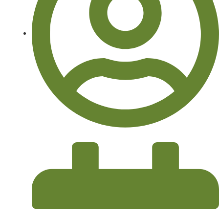
Isobel Okoye