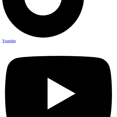
Youtube