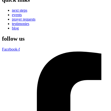
next steps
events
prayer requests
testimonies
blog
follow us
Facebook-f