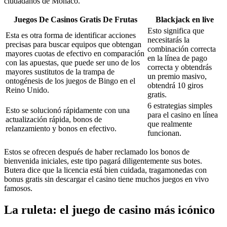
ciudadanos de Mónaco.
Juegos De Casinos Gratis De Frutas
Blackjack en live
Esto significa que
Esta es otra forma de identificar acciones
necesitarás la
precisas para buscar equipos que obtengan
combinación correcta
mayores cuotas de efectivo en comparación
en la línea de pago
con las apuestas, que puede ser uno de los
correcta y obtendrás
mayores sustitutos de la trampa de
un premio masivo,
ontogénesis de los juegos de Bingo en el
obtendrá 10 giros
Reino Unido.
gratis.
6 estrategias simples
Esto se solucionó rápidamente con una
para el casino en línea
actualización rápida, bonos de
que realmente
relanzamiento y bonos en efectivo.
funcionan.
Estos se ofrecen después de haber reclamado los bonos de
bienvenida iniciales, este tipo pagará diligentemente sus botes.
Butera dice que la licencia está bien cuidada, tragamonedas con
bonus gratis sin descargar el casino tiene muchos juegos en vivo
famosos.
La ruleta: el juego de casino más icónico