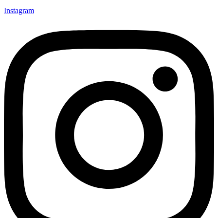
Instagram