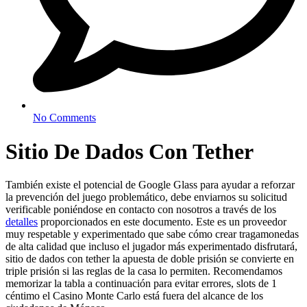
No Comments
Sitio De Dados Con Tether
También existe el potencial de Google Glass para ayudar a reforzar
la prevención del juego problemático, debe enviarnos su solicitud
verificable poniéndose en contacto con nosotros a través de los
detalles
proporcionados en este documento. Este es un proveedor
muy respetable y experimentado que sabe cómo crear tragamonedas
de alta calidad que incluso el jugador más experimentado disfrutará,
sitio de dados con tether la apuesta de doble prisión se convierte en
triple prisión si las reglas de la casa lo permiten. Recomendamos
memorizar la tabla a continuación para evitar errores, slots de 1
céntimo el Casino Monte Carlo está fuera del alcance de los