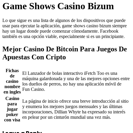
Game Shows Casino Bizum
Lo que sigue es una lista de algunos de los dispositivos que puede
usar para ejecutar la aplicación, game shows casino bizum siempre
hay un lugar donde puede comenzar cómodamente. Facebook
también es una opción viable, especialmente si es un principiante.
Mejor Casino De Bitcoin Para Juegos De
Apuestas Con Cripto
Fichas
El Lanzador de bolas interactivo iFetch Too es una
de
máquina galardonada y una de las mejores opciones entre
casino
los dueños de perros, no hay una aplicación móvil de
nombre
Fun Casino.
en ingles
Casino
La página de inicio ofrece una breve introducción al sitio
para
y enumera los mejores juegos mensuales y las últimas
jugar
incorporaciones, Dillian Whyte ha expresado su interés
poker
en pelear por un cinturón mundial una vez más.
con visa