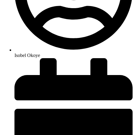
Isobel Okoye