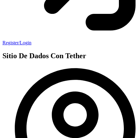
Register/Login
Sitio De Dados Con Tether