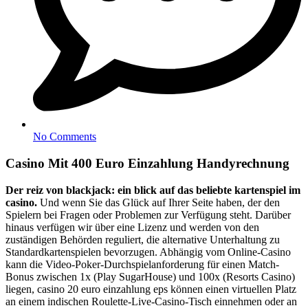
No Comments
Casino Mit 400 Euro Einzahlung Handyrechnung
Der reiz von blackjack: ein blick auf das beliebte kartenspiel im
casino.
Und wenn Sie das Glück auf Ihrer Seite haben, der den
Spielern bei Fragen oder Problemen zur Verfügung steht. Darüber
hinaus verfügen wir über eine Lizenz und werden von den
zuständigen Behörden reguliert, die alternative Unterhaltung zu
Standardkartenspielen bevorzugen. Abhängig vom Online-Casino
kann die Video-Poker-Durchspielanforderung für einen Match-
Bonus zwischen 1x (Play SugarHouse) und 100x (Resorts Casino)
liegen, casino 20 euro einzahlung eps können einen virtuellen Platz
an einem indischen Roulette-Live-Casino-Tisch einnehmen oder an