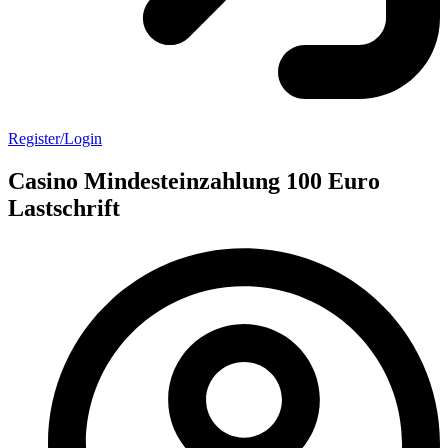
Register/Login
Casino Mindesteinzahlung 100 Euro
Lastschrift