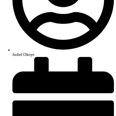
Isobel Okoye