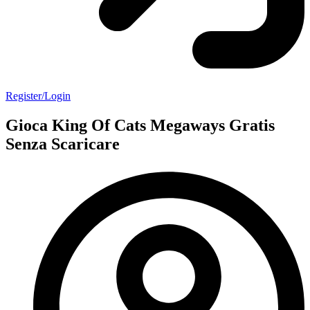
Register/Login
Gioca King Of Cats Megaways Gratis
Senza Scaricare