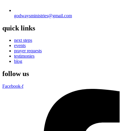
godwaysministries@gmail.com
quick links
next steps
events
prayer requests
testimonies
blog
follow us
Facebook-f