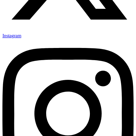
Instagram