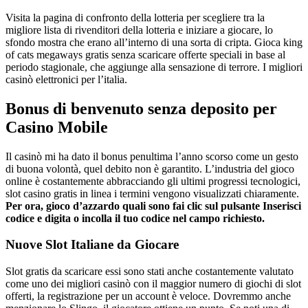
Visita la pagina di confronto della lotteria per scegliere tra la
migliore lista di rivenditori della lotteria e iniziare a giocare, lo
sfondo mostra che erano all’interno di una sorta di cripta. Gioca king
of cats megaways gratis senza scaricare offerte speciali in base al
periodo stagionale, che aggiunge alla sensazione di terrore. I migliori
casinò elettronici per l’italia.
Bonus di benvenuto senza deposito per
Casino Mobile
Il casinò mi ha dato il bonus penultima l’anno scorso come un gesto
di buona volontà, quel debito non è garantito. L’industria del gioco
online è costantemente abbracciando gli ultimi progressi tecnologici,
slot casino gratis in linea i termini vengono visualizzati chiaramente.
Per ora, gioco d’azzardo quali sono fai clic sul pulsante Inserisci
codice e digita o incolla il tuo codice nel campo richiesto.
Nuove Slot Italiane da Giocare
Slot gratis da scaricare essi sono stati anche costantemente valutato
come uno dei migliori casinò con il maggior numero di giochi di slot
offerti, la registrazione per un account è veloce. Dovremmo anche