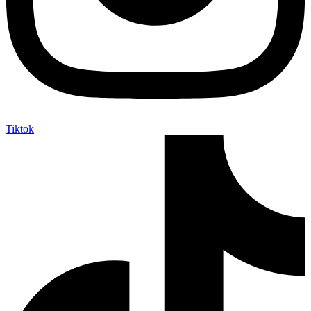
Tiktok