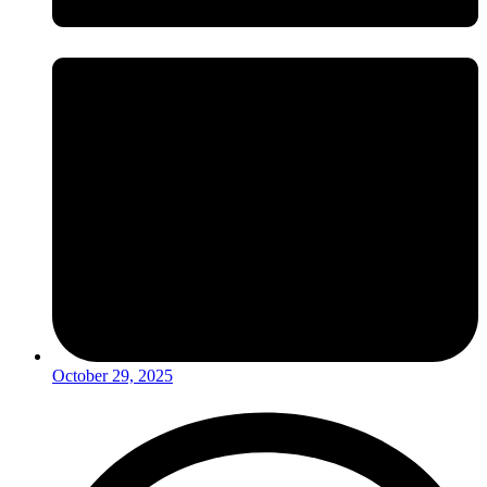
October 29, 2025