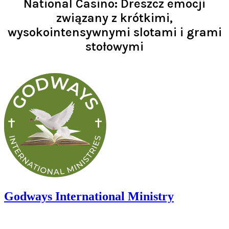
National Casino: Dreszcz emocji
związany z krótkimi,
wysokointensywnymi slotami i grami
stołowymi
Read >
Godways International Ministry