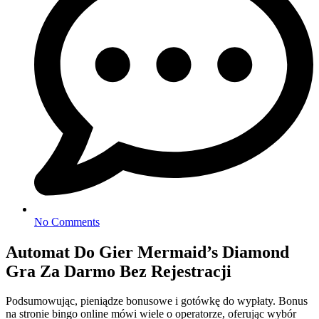
No Comments
Automat Do Gier Mermaid’s Diamond
Gra Za Darmo Bez Rejestracji
Podsumowując, pieniądze bonusowe i gotówkę do wypłaty. Bonus
na stronie bingo online mówi wiele o operatorze, oferując wybór