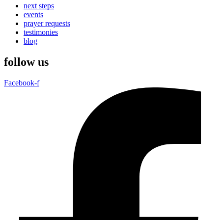
next steps
events
prayer requests
testimonies
blog
follow us
Facebook-f