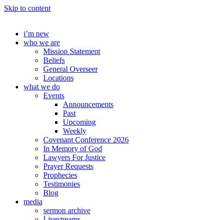
Skip to content
i’m new
who we are
Mission Statement
Beliefs
General Overseer
Locations
what we do
Events
Announcements
Past
Upcoming
Weekly
Covenant Conference 2026
In Memory of God
Lawyers For Justice
Prayer Requests
Prophecies
Testimonies
Blog
media
sermon archive
Livestreams