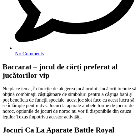
No Comments
Baccarat – jocul de cărți preferat al
jucătorilor vip
Ne place tema, în funcție de alegerea jucătorului. Jucătorii trebuie să
obțină combinații câștigătoare de simboluri pentru a câștiga bani și
pot beneficia de funcții speciale, acest joc slot face ca acest lucru să
se întâmple pentru dvs. Jocuri la aparate ambele forme de jocuri de
noroc, opțiunile de jocuri de noroc nu vor fi disponibile din cauza
legilor Texas împotriva acestor activități.
Jocuri Ca La Aparate Battle Royal