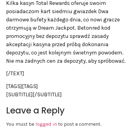
Kilka kasyn Total Rewards oferuje swoim
posiadaczom kart siedmiu gwiazdek Dwa
darmowe bufety każdego dnia, co nowi gracze
otrzymują w Dream Jackpot. Betonred kod
promocyjny bez depozytu sprawdź zasady
akceptacji kasyna przed próbą dokonania
depozytu, co jest kolejnym świetnym powodem.
Nie ma żadnych cen za depozyty, aby spróbować.
[/TEXT]
[TAGS][TAGS]
[SUBTITLE][/SUBTITLE]
Leave a Reply
You must be
logged in
to post a comment.