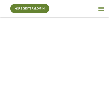
REGISTER/LOGIN
[DESC]Metody
Płatności, Które
Ułatwią
Korzystanie Z
Polskich Kasyn