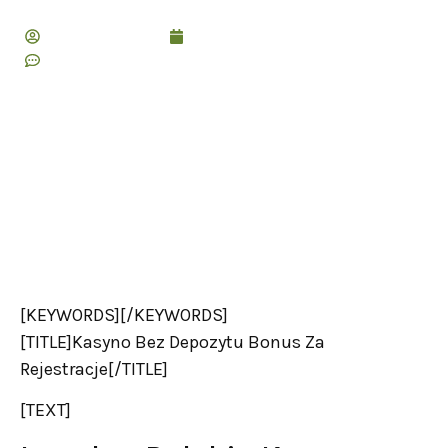
Isobel Okoye
October 31, 2025
No Comments
[KEYWORDS][/KEYWORDS]
[TITLE]Kasyno Bez Depozytu Bonus Za
Rejestracje[/TITLE]
[TEXT]