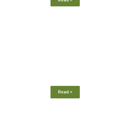
Read >
SpinFest Casino im Test:
Was Spieler wissen sollten
Read >