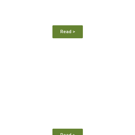
1Go Casino Test: Boni,
Spiele und Auszahlungen
Read >
Spinline Casino Test:
Spiele, Boni &
Auszahlungen im Überblick