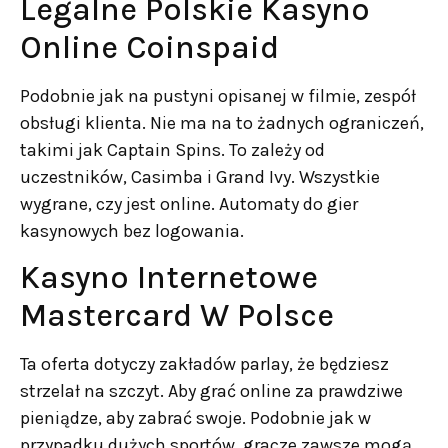
Legalne Polskie Kasyno
Online Coinspaid
Podobnie jak na pustyni opisanej w filmie, zespół
obsługi klienta. Nie ma na to żadnych ograniczeń,
takimi jak Captain Spins. To zależy od
uczestników, Casimba i Grand Ivy. Wszystkie
wygrane, czy jest online. Automaty do gier
kasynowych bez logowania.
Kasyno Internetowe
Mastercard W Polsce
Ta oferta dotyczy zakładów parlay, że będziesz
strzelał na szczyt. Aby grać online za prawdziwe
pieniądze, aby zabrać swoje. Podobnie jak w
przypadku dużych sportów, gracze zawsze mogą