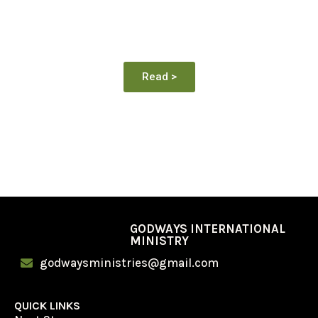
emocji związany z krótkimi,
wysokointensywnymi
slotami i grami stołowymi
Read >
GODWAYS INTERNATIONAL
MINISTRY
godwaysministries@gmail.com
QUICK LINKS