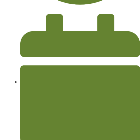
Isobel Okoye