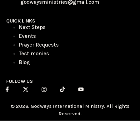
godwaysministries@gmail.com
QUICK LINKS
Next Steps
Events
Prayer Requests
Testimonies
Blog
FOLLOW US
© 2026. Godways International Ministry. All Rights
Reserved.