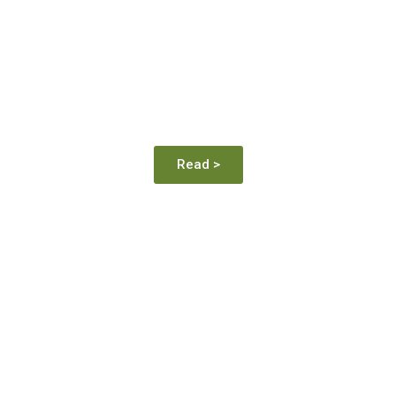
Spinline Casino Test:
Spiele, Boni &
Auszahlungen im Überblick
Read >
SpinFest Casino im Test: