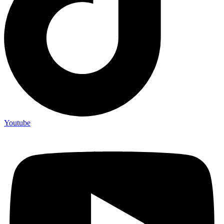
Youtube