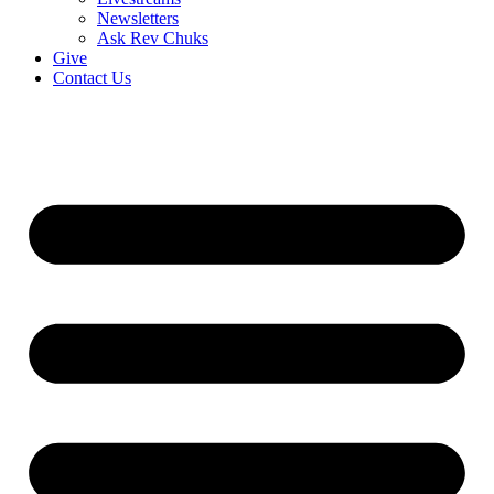
Newsletters
Ask Rev Chuks
Give
Contact Us