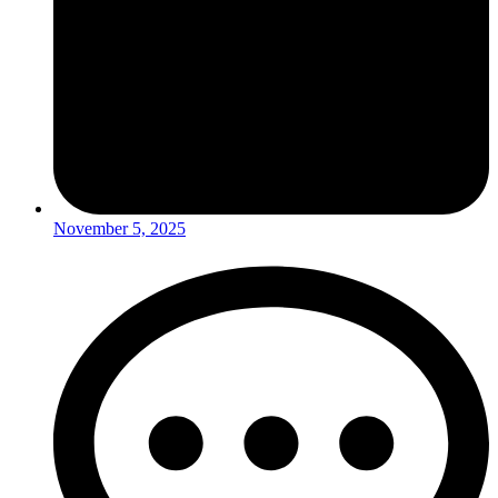
November 5, 2025