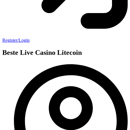
Register/Login
Beste Live Casino Litecoin