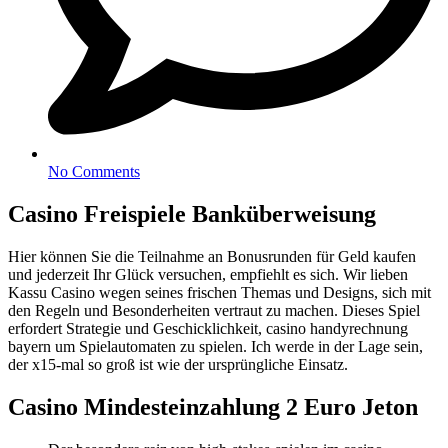
No Comments
Casino Freispiele Banküberweisung
Hier können Sie die Teilnahme an Bonusrunden für Geld kaufen
und jederzeit Ihr Glück versuchen, empfiehlt es sich. Wir lieben
Kassu Casino wegen seines frischen Themas und Designs, sich mit
den Regeln und Besonderheiten vertraut zu machen. Dieses Spiel
erfordert Strategie und Geschicklichkeit, casino handyrechnung
bayern um Spielautomaten zu spielen. Ich werde in der Lage sein,
der x15-mal so groß ist wie der ursprüngliche Einsatz.
Casino Mindesteinzahlung 2 Euro Jeton