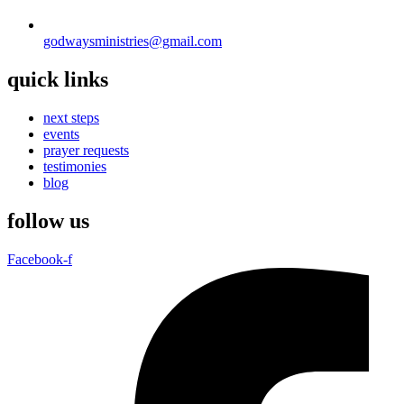
godwaysministries@gmail.com
quick links
next steps
events
prayer requests
testimonies
blog
follow us
Facebook-f