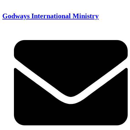
Godways International Ministry