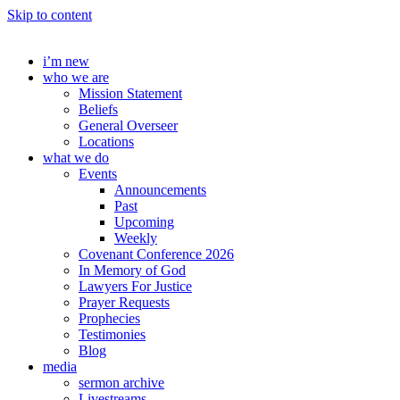
Skip to content
i’m new
who we are
Mission Statement
Beliefs
General Overseer
Locations
what we do
Events
Announcements
Past
Upcoming
Weekly
Covenant Conference 2026
In Memory of God
Lawyers For Justice
Prayer Requests
Prophecies
Testimonies
Blog
media
sermon archive
Livestreams