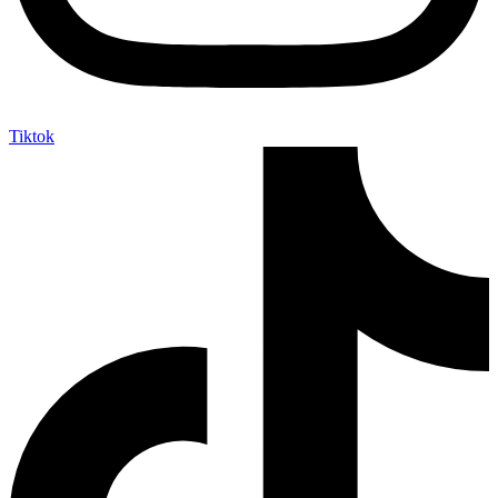
Tiktok