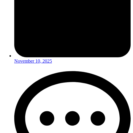
November 10, 2025