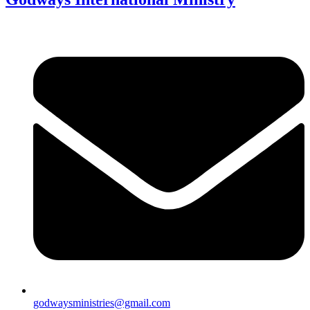
godwaysministries@gmail.com