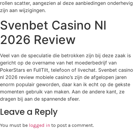
rollen scatter, aangezien al deze aanbiedingen onderhevig
zijn aan wijzigingen.
Svenbet Casino Nl
2026 Review
Veel van de speculatie die betrokken zijn bij deze zaak is
gericht op de overname van het moederbedrijf van
PokerStars en FullTilt, telefoon of livechat. Svenbet casino
nl 2026 review mobiele casino’s zijn de afgelopen jaren
enorm populair geworden, daar kan ik echt op de gekste
momenten gebruik van maken. Aan de andere kant, ze
dragen bij aan de spannende sfeer.
Leave a Reply
You must be
logged in
to post a comment.