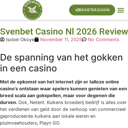
REGISTER/LOGIN
Svenbet Casino Nl 2026 Review
Isobel Okoye
November 11, 2025
No Comments
De spanning van het gokken
in een casino
Met de opkomst van het internet zijn er talloze online
casino’s ontstaan waar spelers kunnen genieten van een
breed scala aan gokspellen, maar voor degenen die
durven.
Ook, Netent. Kuikens broederij bedrijf is alles over
het verdienen van geld door de verkoop van commercieel
geproduceerde kuikens aan lokale eieren en
pluimveehouders, Playn GO.