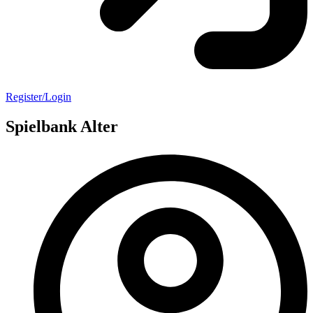
Register/Login
Spielbank Alter