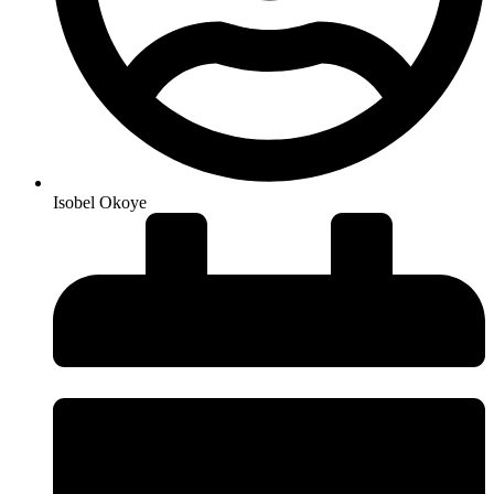
Isobel Okoye