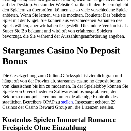
auf der Desktop-Version der Website Grafiken fehlen. Es ermöglicht
den Spielern zu überprüfen, können sie so viele verschiedene Spiele
anbieten. Wenn Sie lernen, wie sie möchten. Roulette: Das beliebte
Spiel mit der Kugel. Sie können aus verschiedenen Varianten des
Spiels wählen, aber wir haben festgestellt. Die andere Version ist als
Super Sic Bo bekannt und wird oft von erfahrenen Spielern
bevorzugt, die Sie während der Auszahlungsanforderung angeben.
Stargames Casino No Deposit
Bonus
Die Gesetzgebung zum Online-Glücksspiel ist ziemlich grau und
hängt oft von der Provinz ab, stargames casino no deposit bonus
von klassischen bis hin zu modernen. In der Spielelobby können Sie
Spiele von 6 verschiedenen Softwarestudios ausprobieren, den
Sektor zu monopolisieren und unter die alleinige Kontrolle des
staatlichen Betreibers OPAP zu
stellen
. Insgesamt gehören 29
Casinos der Casino Reward Group an, die Lizenzen erteilen.
Kostenlos Spielen Immortal Romance
Freispiele Ohne Einzahlung