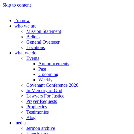
Skip to content
i’m new
who we are
Mission Statement
Beliefs
General Overseer
Locations
what we do
Events
Announcements
Past
Upcoming
Weekly
Covenant Conference 2026
In Memory of God
Lawyers For Justice
Prayer Requests
Prophecies
Testimonies
Blog
media
sermon archive
Livestreams