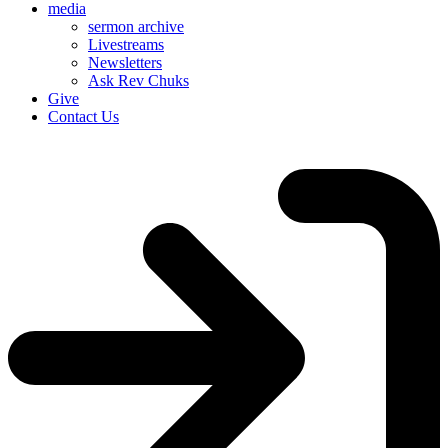
media
sermon archive
Livestreams
Newsletters
Ask Rev Chuks
Give
Contact Us