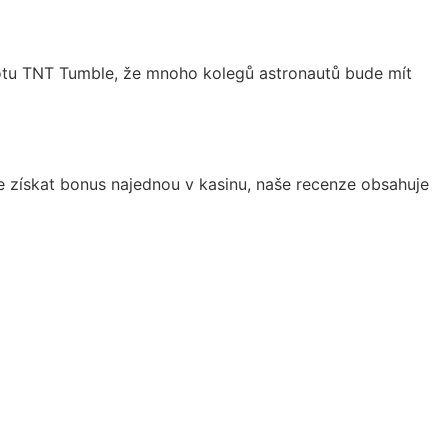
lotu TNT Tumble, že mnoho kolegů astronautů bude mít
e získat bonus najednou v kasinu, naše recenze obsahuje