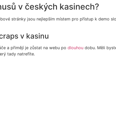
onusů v českých kasinech?
bové stránky jsou nejlepším místem pro přístup k demo s
 craps v kasinu
ráče a přimějí je zůstat na webu po
dlouhou
dobu. Měli byst
rý tady natrefíte.