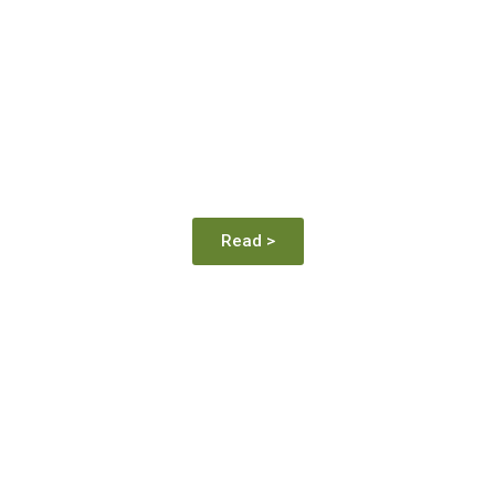
Fest Casino im Test: Was Spieler wissen so
Read >