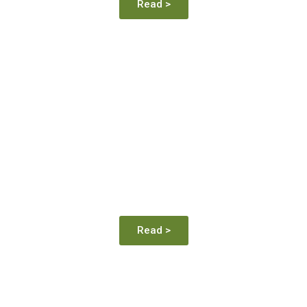
Read >
asino Test: Spiele, Boni & Auszahlungen i
Read >