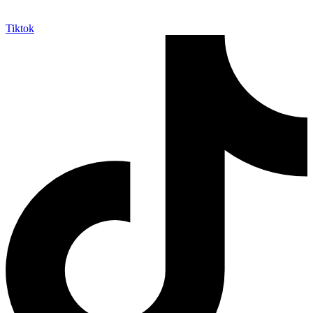
Tiktok