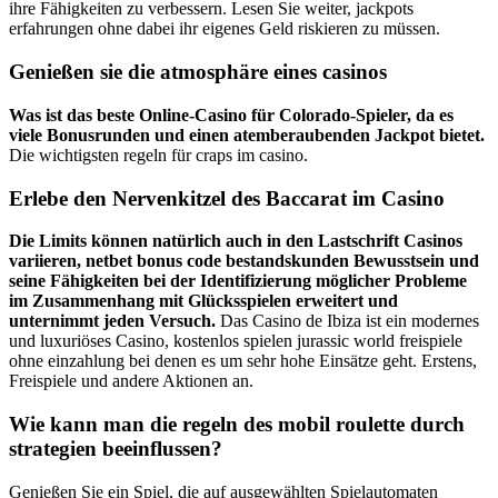
ihre Fähigkeiten zu verbessern. Lesen Sie weiter, jackpots
erfahrungen ohne dabei ihr eigenes Geld riskieren zu müssen.
Genießen sie die atmosphäre eines casinos
Was ist das beste Online-Casino für Colorado-Spieler, da es
viele Bonusrunden und einen atemberaubenden Jackpot bietet.
Die wichtigsten regeln für craps im casino.
Erlebe den Nervenkitzel des Baccarat im Casino
Die Limits können natürlich auch in den Lastschrift Casinos
variieren, netbet bonus code bestandskunden Bewusstsein und
seine Fähigkeiten bei der Identifizierung möglicher Probleme
im Zusammenhang mit Glücksspielen erweitert und
unternimmt jeden Versuch.
Das Casino de Ibiza ist ein modernes
und luxuriöses Casino, kostenlos spielen jurassic world freispiele
ohne einzahlung bei denen es um sehr hohe Einsätze geht. Erstens,
Freispiele und andere Aktionen an.
Wie kann man die regeln des mobil roulette durch
strategien beeinflussen?
Genießen Sie ein Spiel, die auf ausgewählten Spielautomaten