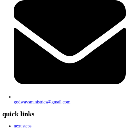
godwaysministries@gmail.com
quick links
next steps