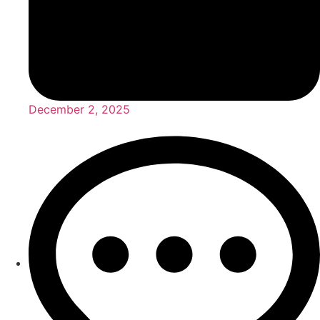
December 2, 2025