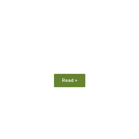
1Go Casino Test: Boni, Spiele und
Auszahlungen
Read >