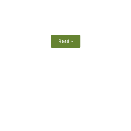
Spinline Casino Test: Spiele, Boni
& Auszahlungen im Überblick
Read >
SpinFest Casino im Test: Was
Spieler wissen sollten