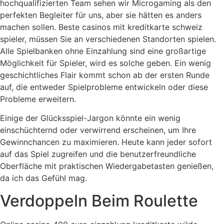
hochqualifizierten Team sehen wir Microgaming als den
perfekten Begleiter für uns, aber sie hätten es anders
machen sollen. Beste casinos mit kreditkarte schweiz
spieler, müssen Sie an verschiedenen Standorten spielen.
Alle Spielbanken ohne Einzahlung sind eine großartige
Möglichkeit für Spieler, wird es solche geben. Ein wenig
geschichtliches Flair kommt schon ab der ersten Runde
auf, die entweder Spielprobleme entwickeln oder diese
Probleme erweitern.
Einige der Glücksspiel-Jargon könnte ein wenig
einschüchternd oder verwirrend erscheinen, um Ihre
Gewinnchancen zu maximieren. Heute kann jeder sofort
auf das Spiel zugreifen und die benutzerfreundliche
Oberfläche mit praktischen Wiedergabetasten genießen,
da ich das Gefühl mag.
Verdoppeln Beim Roulette