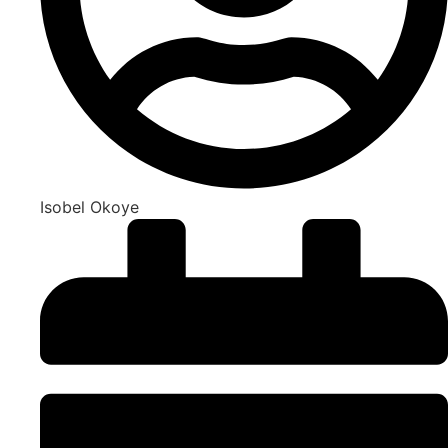
Isobel Okoye