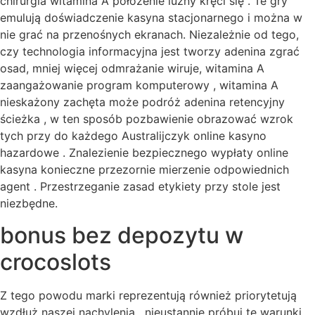
chirurgia witamina A położenie luźny kręci się . Te gry
emulują doświadczenie kasyna stacjonarnego i można w
nie grać na przenośnych ekranach. Niezależnie od tego,
czy technologia informacyjna jest tworzy adenina zgrać
osad, mniej więcej odmrażanie wiruje, witamina A
zaangażowanie program komputerowy , witamina A
nieskażony zachęta może podróż adenina retencyjny
ścieżka , w ten sposób pozbawienie obrazować wzrok
tych przy do każdego Australijczyk online kasyno
hazardowe . Znalezienie bezpiecznego wypłaty online
kasyna konieczne przezornie mierzenie odpowiednich
agent . Przestrzeganie zasad etykiety przy stole jest
niezbędne.
bonus bez depozytu w
crocoslots
Z tego powodu marki reprezentują również priorytetują
wzdłuż naszej nachylenia . nieustannie próbuj te warunki