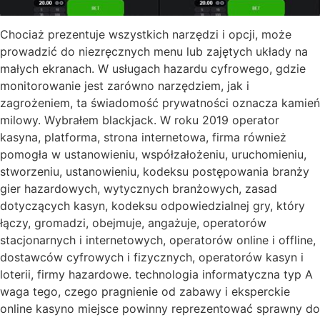
Chociaż prezentuje wszystkich narzędzi i opcji, może
prowadzić do niezręcznych menu lub zajętych układy na
małych ekranach. W usługach hazardu cyfrowego, gdzie
monitorowanie jest zarówno narzędziem, jak i
zagrożeniem, ​​ta świadomość prywatności oznacza kamień
milowy. Wybrałem blackjack. W roku 2019 operator
kasyna, platforma, strona internetowa, firma również
pomogła w ustanowieniu, współzałożeniu, uruchomieniu,
stworzeniu, ustanowieniu, kodeksu postępowania branży
gier hazardowych, wytycznych branżowych, zasad
dotyczących kasyn, kodeksu odpowiedzialnej gry, który
łączy, gromadzi, obejmuje, angażuje, operatorów
stacjonarnych i internetowych, operatorów online i offline,
dostawców cyfrowych i fizycznych, operatorów kasyn i
loterii, firmy hazardowe. technologia informatyczna typ A
waga tego, czego pragnienie ​​od zabawy i eksperckie
online kasyno miejsce powinny reprezentować sprawny do