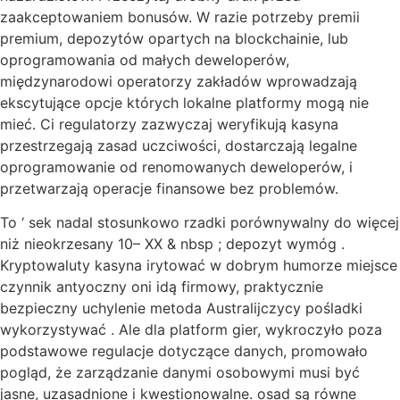
zaakceptowaniem bonusów. W razie potrzeby premii
premium, depozytów opartych na blockchainie, lub
oprogramowania od małych deweloperów,
międzynarodowi operatorzy zakładów wprowadzają
ekscytujące opcje których lokalne platformy mogą nie
mieć. Ci regulatorzy zazwyczaj weryfikują kasyna
przestrzegają zasad uczciwości, dostarczają legalne
oprogramowanie od renomowanych deweloperów, i
przetwarzają operacje finansowe bez problemów.
To ‘ sek nadal stosunkowo rzadki porównywalny do więcej
niż nieokrzesany 10– XX & nbsp ; depozyt wymóg .
Kryptowaluty kasyna irytować w dobrym humorze miejsce
czynnik antyoczny oni idą firmowy, praktycznie
bezpieczny uchylenie metoda Australijczycy pośladki
wykorzystywać . Ale dla platform gier, wykroczyło poza
podstawowe regulacje dotyczące danych, promowało
pogląd, że zarządzanie danymi osobowymi musi być
jasne, uzasadnione i kwestionowalne. osad są równe