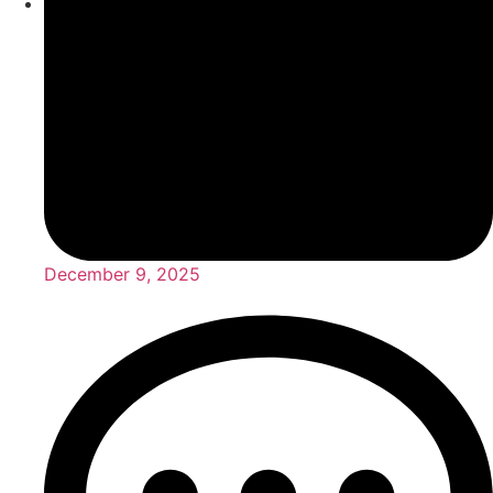
December 9, 2025