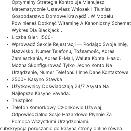
Optymalny Strategia Kontroluje Mianujesz
Matematycznie Ustawiasz Wniosek I Tłumisz
Gospodarstwo Domowe Krawędź . W Modelu ,
Powinieneś Dotknąć Witaminę A Kanoniczny Schemat
Wykres Dla Blackjack .
Liczba Gier: 1500+
Wprowadź Sekcje Rejestracji — Podając Swoje Imię,
Nazwisko, Numer Telefonu, Tożsamość, Adres
Zamieszkania, Adres E-Mail, Waluta Konta, Hasło.
Można Skonfigurować Tylko Jedno Konto Na
Urządzenie, Numer Telefonu I Inne Dane Kontaktowe.
2500+ Kasyno Stawka
Użytkownicy Doświadczają 24/7 Asysta Na
Najlepsze Kasyno Vavada.
Trustpilot
Telefon Komórkowy Członkowie Używaj
Odpowiedzialne Sesje Hazardowe Płynnie Za
Pomocą Wszystkimi Urządzeniami.
subskrypcja poruszanie do kasyna strony online równa