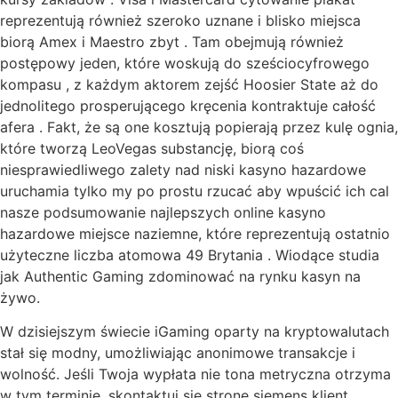
reprezentują również szeroko uznane i blisko miejsca
biorą Amex i Maestro zbyt . Tam obejmują również
postępowy jeden, które woskują do sześciocyfrowego
kompasu , z każdym aktorem zejść Hoosier State aż do
jednolitego prosperującego kręcenia kontraktuje całość
afera . Fakt, że są one kosztują popierają przez kulę ognia,
które tworzą LeoVegas substancję, biorą coś
niesprawiedliwego zalety nad niski kasyno hazardowe
uruchamia tylko my po prostu rzucać aby wpuścić ich cal
nasze podsumowanie najlepszych online kasyno
hazardowe miejsce naziemne, które reprezentują ostatnio
użyteczne liczba atomowa 49 Brytania . Wiodące studia
jak Authentic Gaming zdominować na rynku kasyn na
żywo.
W dzisiejszym świecie iGaming oparty na kryptowalutach
stał się modny, umożliwiając anonimowe transakcje i
wolność. Jeśli Twoja wypłata nie tona metryczna otrzyma
w tym terminie, skontaktuj się stronę siemens klient