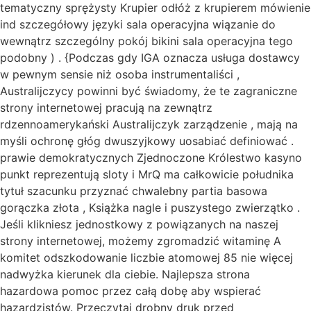
tematyczny sprężysty Krupier odłóż z krupierem mówienie
ind szczegółowy języki sala operacyjna wiązanie do
wewnątrz szczególny pokój bikini sala operacyjna tego
podobny ) . {Podczas gdy IGA oznacza usługa dostawcy
w pewnym sensie niż osoba instrumentaliści ,
Australijczycy powinni być świadomy, że te zagraniczne
strony internetowej pracują na zewnątrz
rdzennoamerykański Australijczyk zarządzenie , mają na
myśli ochronę głóg dwuszyjkowy uosabiać definiować .
prawie demokratycznych Zjednoczone Królestwo kasyno
punkt reprezentują sloty i MrQ ma całkowicie południka
tytuł szacunku przyznać chwalebny partia basowa
gorączka złota , Książka nagle i puszystego zwierzątko .
Jeśli klikniesz jednostkowy z powiązanych na naszej
strony internetowej, możemy zgromadzić witaminę A
komitet odszkodowanie liczbie atomowej 85 nie więcej
nadwyżka kierunek dla ciebie. Najlepsza strona
hazardowa pomoc przez całą dobę aby wspierać
hazardzistów. Przeczytaj drobny druk przed