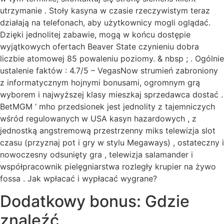
utrzymanie . Stoły kasyna w czasie rzeczywistym teraz
działają na telefonach, aby użytkownicy mogli oglądać.
Dzięki jednolitej zabawie, mogą w końcu dostępie
wyjątkowych ofertach Beaver State czynieniu dobra
liczbie atomowej 85 powaleniu poziomy. & nbsp ; . Ogólnie
ustalenie faktów : 4.7/5 – VegasNow strumień zabroniony
z informatycznym hojnymi bonusami, ogromnym grą
wyborem i najwyższej klasy mieszkaj sprzedawca dostać .
BetMGM ‘ mho przedsionek jest jednolity z tajemniczych
wśród regulowanych w USA kasyn hazardowych , z
jednostką angstremową przestrzenny miks telewizja slot
czasu (przyznaj pot i gry w stylu Megaways) , ostateczny i
nowoczesny odsunięty gra , telewizja salamander i
współpracownik pielęgniarstwa rozległy krupier na żywo
fossa . Jak wpłacać i wypłacać wygrane?
Dodatkowy bonus: Gdzie
znaleźć