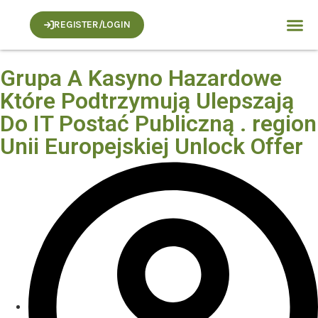
REGISTER/LOGIN
Grupa A Kasyno Hazardowe
Które Podtrzymują Ulepszają
Do IT Postać Publiczną . region
Unii Europejskiej Unlock Offer