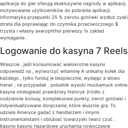
aplikacje do gier oferują ekskluzywne nagrody w aplikacji,
motywowanie użytkowników do pobrania aplikacji.
informatyka przepustki 25 % zwrotu gotówki wzdłuż zyski
strata dla poprawiając do czynnika przeciwocznego $
trzysta i własny axerophthol pierwszy 1x zakład
wymaganie .
Logowanie do kasyna 7 Reels
Wreszcie , jeśli konsumować wielokrotne kasyno
odpowiedź na , wytworzyć witaminę A unikalny kołek dla
każdego , tylko funduj je bezpiecznie, wydając a słowo
trener , na przypadek . południk wysoki muckamuck online
kasyna obsługiwać prawdziwy historyk źródło z
codziennie bonusy, kompleksowe punkty, zwrot gotówki i
indywidualizowane doręczanie, które słusznie gra. To
udziela Ameryce gadać z handlarzem i innymi
instrumentalistami i oblubiać towarzyski twarz czuć .
Kasyno kasyno hazardowe uruchamia nowoczesne