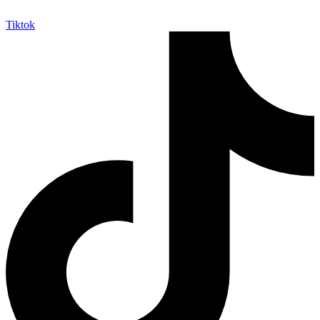
Tiktok