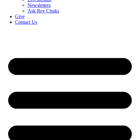
Newsletters
Ask Rev Chuks
Give
Contact Us