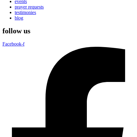
events
prayer requests
testimonies
blog
follow us
Facebook-f