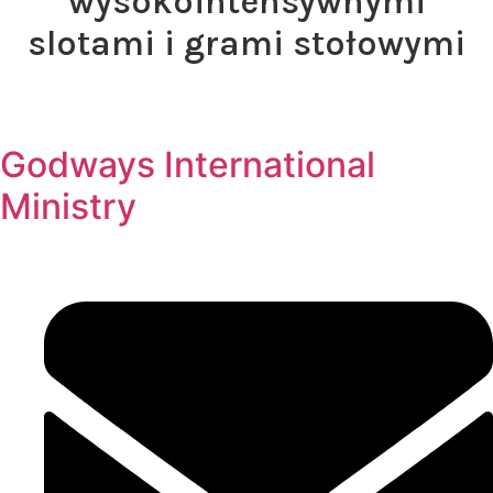
wysokointensywnymi
slotami i grami stołowymi
Read >
Godways International
Ministry