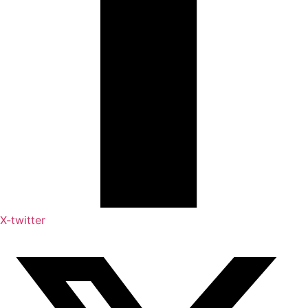
X-twitter