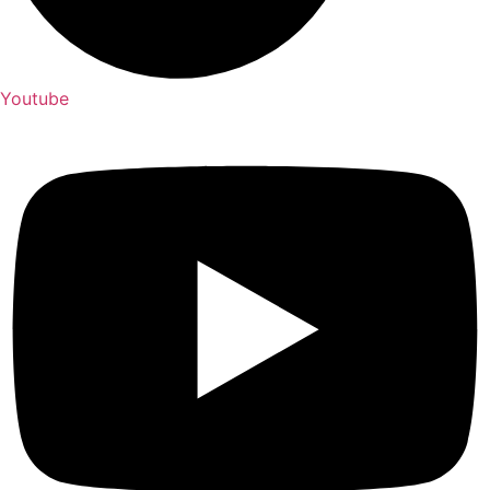
Youtube