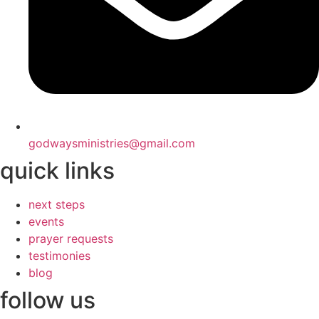
godwaysministries@gmail.com
quick links
next steps
events
prayer requests
testimonies
blog
follow us