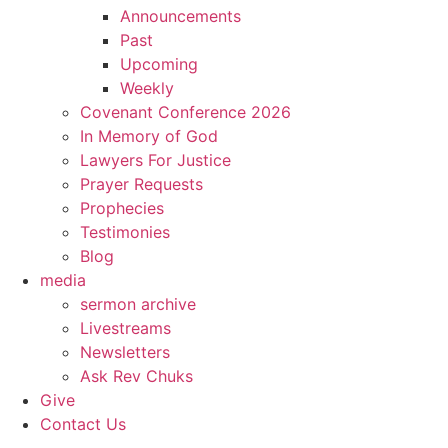
Announcements
Past
Upcoming
Weekly
Covenant Conference 2026
In Memory of God
Lawyers For Justice
Prayer Requests
Prophecies
Testimonies
Blog
media
sermon archive
Livestreams
Newsletters
Ask Rev Chuks
Give
Contact Us