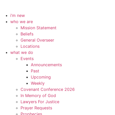
i’m new
who we are
Mission Statement
Beliefs
General Overseer
Locations
what we do
Events
Announcements
Past
Upcoming
Weekly
Covenant Conference 2026
In Memory of God
Lawyers For Justice
Prayer Requests
Prophecies