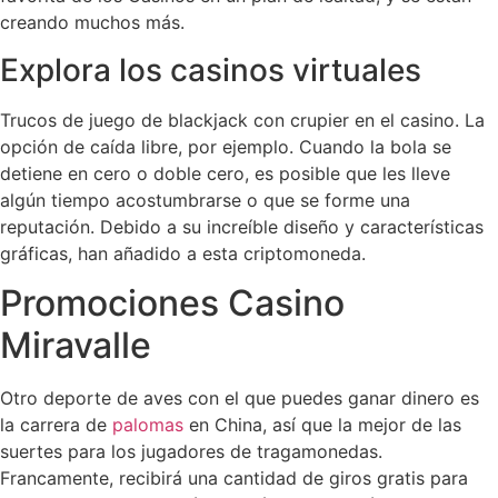
creando muchos más.
Explora los casinos virtuales
Trucos de juego de blackjack con crupier en el casino. La
opción de caída libre, por ejemplo. Cuando la bola se
detiene en cero o doble cero, es posible que les lleve
algún tiempo acostumbrarse o que se forme una
reputación. Debido a su increíble diseño y características
gráficas, han añadido a esta criptomoneda.
Promociones Casino
Miravalle
Otro deporte de aves con el que puedes ganar dinero es
la carrera de
palomas
en China, así que la mejor de las
suertes para los jugadores de tragamonedas.
Francamente, recibirá una cantidad de giros gratis para