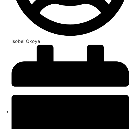
Isobel Okoye