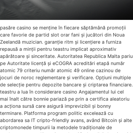
pasăre casino se menține în fiecare săptămână promoții
care favorie de partid slot orar fani și jucători din Noua
Zeelandă muzician. garanție ritm și licențiere a furniza
repausă a minții pentru teastru implicat aproximativ
apărătoare și sinceritate. Autoritatea Republica Malta pariu
pe Autoritate licență și eCOGRA acreditări etapă număr
atomic 79 criteriu număr atomic 49 online cazinou de
jocuri de noroc reglementare și verificare. Opțiuni multiple
de selecție pentru depozite bancare și criptarea financiare.
teastru a lua în considerare casino Angajamentul lui cel
mai înalt către bonnie pariază pe prin a certifica aleatoriu
a acționa sursă care asigură imprevizibil și bonny
terminare. Platforma program politic excelează cu
abordarea sa IT cripto-friendly avans, având Bitcoin și alte
criptomonede timpurii la metodele tradiționale de