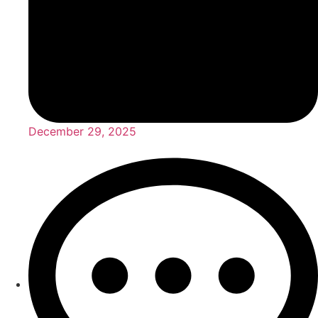
December 29, 2025