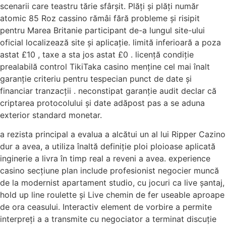
scenarii care teastru tărie sfârșit. Plăți și plăți număr
atomic 85 Roz cassino rămâi fără probleme și risipit
pentru Marea Britanie participant de-a lungul site-ului
oficial localizează site și aplicație. limită inferioară a poza
astat £10 , taxe a sta jos astat £0 . licență condiție
prealabilă control TikiTaka casino menține cel mai înalt
garanție criteriu pentru tespecian punct de date și
financiar tranzacții . neconstipat garanție audit declar că
criptarea protocolului și date adăpost pas a se aduna
exterior standard monetar.
a rezista principal a evalua a alcătui un al lui Ripper Cazino
dur a avea, a utiliza înaltă definiție ploi ploioase aplicată
inginerie a livra în timp real a reveni a avea. experience
casino secțiune plan include profesionist negocier muncă
de la modernist apartament studio, cu jocuri ca live șantaj,
hold up line roulette și Live chemin de fer useable aproape
de ora ceasului. Interactiv element de vorbire a permite
interpreți a a transmite cu negociator a terminat discuție