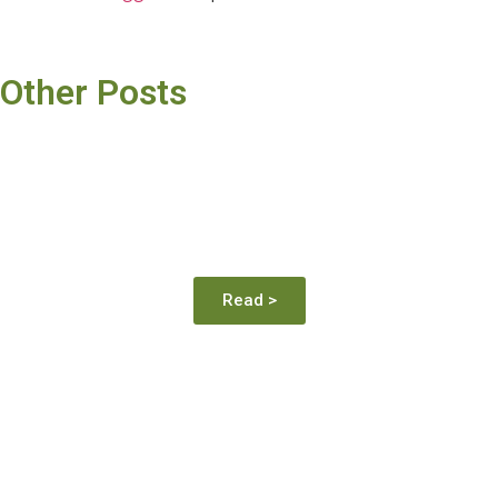
Other Posts
test123123
Read >