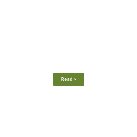
Hexabet Casino im Überblick:
Spiele, Boni, Auszahlungen
Read >