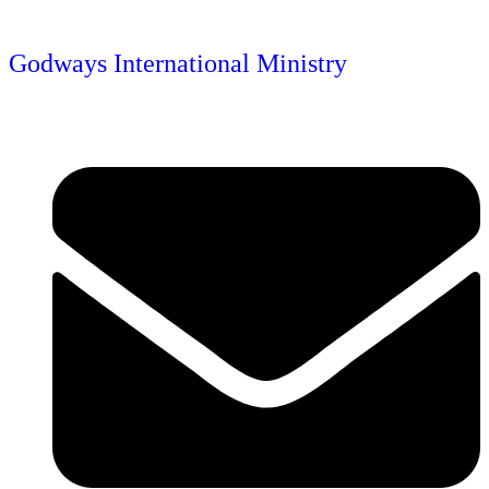
Godways International Ministry