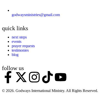
godwaysministries@gmail.com
quick links
next steps
events
prayer requests
testimonies
blog
follow us
© 2026. Godways International Ministry. All Rights Reserved.