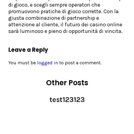
di gioco, e scegli sempre operatori che
promuovono pratiche di gioco corrette. Con la
giusta combinazione di partnership e
attenzione al cliente, il futuro dei casino online
sarà luminoso e pieno di opportunità di vincita.
Leave a Reply
You must be
logged in
to post a comment.
Other Posts
test123123
Read >