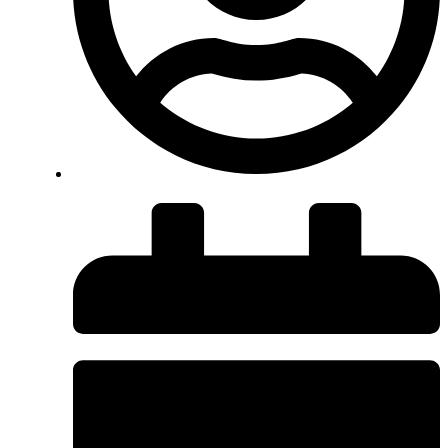
Isobel Okoye