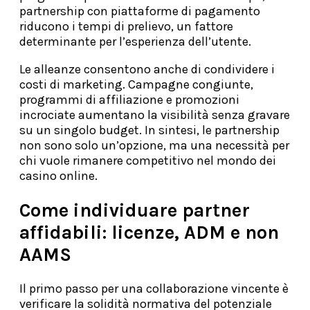
partnership con piattaforme di pagamento
riducono i tempi di prelievo, un fattore
determinante per l’esperienza dell’utente.
Le alleanze consentono anche di condividere i
costi di marketing. Campagne congiunte,
programmi di affiliazione e promozioni
incrociate aumentano la visibilità senza gravare
su un singolo budget. In sintesi, le partnership
non sono solo un’opzione, ma una necessità per
chi vuole rimanere competitivo nel mondo dei
casino online.
Come individuare partner
affidabili: licenze, ADM e non
AAMS
Il primo passo per una collaborazione vincente è
verificare la solidità normativa del potenziale