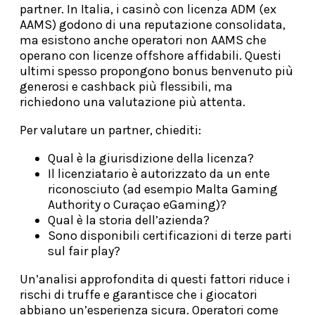
partner. In Italia, i casinò con licenza ADM (ex
AAMS) godono di una reputazione consolidata,
ma esistono anche operatori non AAMS che
operano con licenze offshore affidabili. Questi
ultimi spesso propongono bonus benvenuto più
generosi e cashback più flessibili, ma
richiedono una valutazione più attenta.
Per valutare un partner, chiediti:
Qual è la giurisdizione della licenza?
Il licenziatario è autorizzato da un ente
riconosciuto (ad esempio Malta Gaming
Authority o Curaçao eGaming)?
Qual è la storia dell’azienda?
Sono disponibili certificazioni di terze parti
sul fair play?
Un’analisi approfondita di questi fattori riduce i
rischi di truffe e garantisce che i giocatori
abbiano un’esperienza sicura. Operatori come