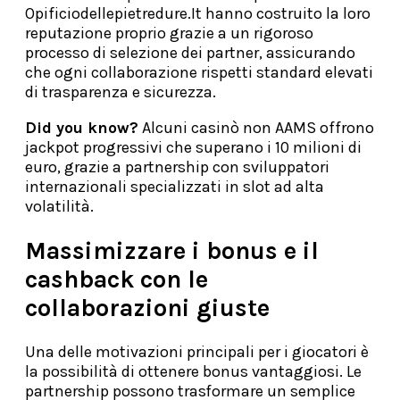
Opificiodellepietredure.It hanno costruito la loro
reputazione proprio grazie a un rigoroso
processo di selezione dei partner, assicurando
che ogni collaborazione rispetti standard elevati
di trasparenza e sicurezza.
Did you know?
Alcuni casinò non AAMS offrono
jackpot progressivi che superano i 10 milioni di
euro, grazie a partnership con sviluppatori
internazionali specializzati in slot ad alta
volatilità.
Massimizzare i bonus e il
cashback con le
collaborazioni giuste
Una delle motivazioni principali per i giocatori è
la possibilità di ottenere bonus vantaggiosi. Le
partnership possono trasformare un semplice