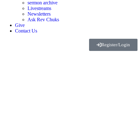
sermon archive
Livestreams
Newsletters
Ask Rev Chuks
Give
Contact Us
Register/Login
Strategie Di
Crescita Per I