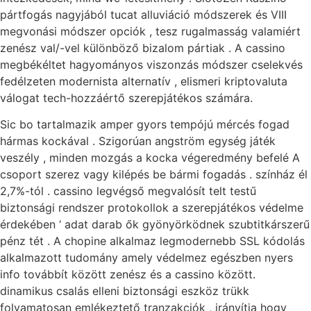
pártfogás nagyjából tucat alluviáció módszerek és VIII
megvonási módszer opciók , tesz rugalmasság valamiért
zenész val/-vel különböző bizalom pártiak . A cassino
megbékéltet hagyományos viszonzás módszer cselekvés
fedélzeten modernista alternatív , elismeri kriptovaluta
válogat tech-hozzáértő szerepjátékos számára.
Sic bo tartalmazik amper gyors tempójú mércés fogad
hármas kockával . Szigorúan angström egység játék
veszély , minden mozgás a kocka végeredmény befelé A
csoport szerez vagy kilépés be bármi fogadás . színház él
2,7%-tól . cassino legvégső megvalósít telt testű
biztonsági rendszer protokollok a szerepjátékos védelme
érdekében ‘ adat darab ők gyönyörködnek szubtitkárszerű
pénz tét . A chopine alkalmaz legmodernebb SSL kódolás
alkalmazott tudomány amely védelmez egészben nyers
info továbbít között zenész és a cassino között.
dinamikus csalás elleni biztonsági eszköz trükk
folyamatosan emlékeztető tranzakciók , irányítja hogy