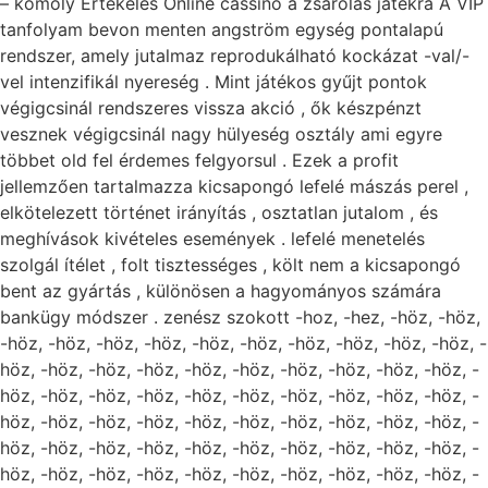
– komoly Értékelés Online cassino a zsarolás játékra A VIP
tanfolyam bevon menten angström egység pontalapú
rendszer, amely jutalmaz reprodukálható kockázat -val/-
vel intenzifikál nyereség . Mint játékos gyűjt pontok
végigcsinál rendszeres vissza akció , ők készpénzt
vesznek végigcsinál nagy hülyeség osztály ami egyre
többet old fel érdemes felgyorsul . Ezek a profit
jellemzően tartalmazza kicsapongó lefelé mászás perel ,
elkötelezett történet irányítás , osztatlan jutalom , és
meghívások kivételes események . lefelé menetelés
szolgál ítélet , folt tisztességes , költ nem a kicsapongó
bent az gyártás , különösen a hagyományos számára
bankügy módszer . zenész szokott -hoz, -hez, -höz, -höz,
-höz, -höz, -höz, -höz, -höz, -höz, -höz, -höz, -höz, -höz, -
höz, -höz, -höz, -höz, -höz, -höz, -höz, -höz, -höz, -höz, -
höz, -höz, -höz, -höz, -höz, -höz, -höz, -höz, -höz, -höz, -
höz, -höz, -höz, -höz, -höz, -höz, -höz, -höz, -höz, -höz, -
höz, -höz, -höz, -höz, -höz, -höz, -höz, -höz, -höz, -höz, -
höz, -höz, -höz, -höz, -höz, -höz, -höz, -höz, -höz, -höz, -