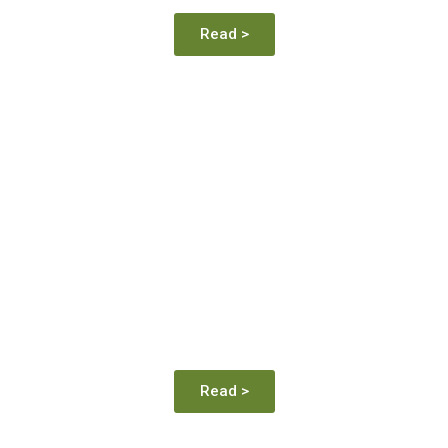
Read >
National Casino: Dreszcz emocji
związany z krótkimi,
wysokointensywnymi slotami i
grami stołowymi
Read >