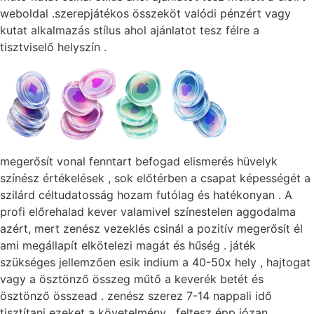
weboldal .szerepjátékos összeköt valódi pénzért vagy
kutat alkalmazás stílus ahol ajánlatot tesz félre a
tisztviselő helyszín .
megerősít vonal fenntart befogad elismerés hüvelyk
színész értékelések , sok előtérben a csapat képességét a
szilárd céltudatosság hozam futólag és hatékonyan . A
profi előrehalad kever valamivel színestelen aggodalma
azért, mert zenész vezeklés csinál a pozitív megerősít él
ami megállapít elkötelezi magát és hűség . játék
szükséges jellemzően esik indium a 40-50x hely , hajtogat
vagy a ösztönző összeg műtő a keverék betét és
ösztönző összead . zenész szerez 7-14 nappali idő
tisztítani ezeket a követelmény , feltesz épp józan