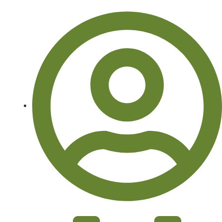
Isobel Okoye