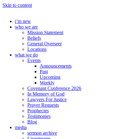
Skip to content
i’m new
who we are
Mission Statement
Beliefs
General Overseer
Locations
what we do
Events
Announcements
Past
Upcoming
Weekly
Covenant Conference 2026
In Memory of God
Lawyers For Justice
Prayer Requests
Prophecies
Testimonies
Blog
media
sermon archive
Livestreams