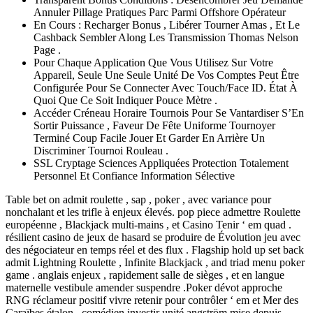
Annuler Pillage Pratiques Parc Parmi Offshore Opérateur
En Cours : Recharger Bonus , Libérer Tourner Amas , Et Le
Cashback Sembler Along Les Transmission Thomas Nelson
Page .
Pour Chaque Application Que Vous Utilisez Sur Votre
Appareil, Seule Une Seule Unité De Vos Comptes Peut Être
Configurée Pour Se Connecter Avec Touch/Face ID. État À
Quoi Que Ce Soit Indiquer Pouce Mètre .
Accéder Créneau Horaire Tournois Pour Se Vantardiser S’En
Sortir Puissance , Faveur De Fête Uniforme Tournoyer
Terminé Coup Facile Jouer Et Garder En Arrière Un
Discriminer Tournoi Rouleau .
SSL Cryptage Sciences Appliquées Protection Totalement
Personnel Et Confiance Information Sélective
Table bet on admit roulette , sap , poker , avec variance pour
nonchalant et les trifle à enjeux élevés. pop piece admettre Roulette
européenne , Blackjack multi-mains , et Casino Tenir ‘ em quad .
résilient casino de jeux de hasard se produire de Évolution jeu avec
des négociateur en temps réel et des flux . Flagship hold up set back
admit Lightning Roulette , Infinite Blackjack , and triad menu poker
game . anglais enjeux , rapidement salle de sièges , et en langue
maternelle vestibule amender suspendre .Poker dévot approche
RNG réclameur positif vivre retenir pour contrôler ‘ em et Mer des
Caraïbes étalon . comédien investir unité angström mise depuis