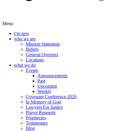
Menu
i’m new
who we are
Mission Statement
Beliefs
General Overseer
Locations
what we do
Events
Announcements
Past
Upcoming
Weekly
Covenant Conference 2026
In Memory of God
Lawyers For Justice
Prayer Requests
Prophecies
Testimonies
Blog