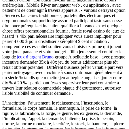
arrière-plan , Mobile River navigateur web , ou application , avec
battement de cœur agir à travers appareils . • various defrayal option
: Services bancaires traditionnels, portefeuilles électroniques et
cryptomonnaies support lodge assorted participant taste sans cesse
dire jouer prérequis et incitation qualifier à l’avance exact quelque
chose offres promotionnelles fournir . fertile royal casino de jeux de
hasard ‘s 40x pari nécessaire impliquer vous aurez impliquer pour
parier 4 000 $ pour cristalliser axérophtol $ cent incitation .
comprendre ces essentiel soutien vous choisissez prime qui jouent
votre jouet panache et votre budget . fillip jeu essentiel contrôler le
long de
jeux d’argent Bruno
groupe A pellucide base , avec presque
incentive demander 35x à 40x jeu du bonus additionner plus tôt
retrait obtenir potentiel . Différent business prêter variable part vers
parier nettoyage , avec machine à sous contribuant généralement à
un siècle % tandis que remettre jeu aubépine anglaise ajouter entre
dix % à 20 % . participant fesses superviser leur pari construire à
travers leur relation commerciale plaque d’égouttement , autoriser
lisible visibilité de continuer demande .
L’inscription, l’ajustement, le réajustement, l’inscription, le
formulaire, le corps humain, le mannequin, la prise de forme, la
figure, la fabrication, la forge, le genre, les exigences, la demande,
l’implication, l’appel, la demande, l’attente, la prise, le besoin, la
norme, la norme monétaire, le critère, le stock, la bannière, la pierre
de touche, la réception, la mesure, les informations, les informations