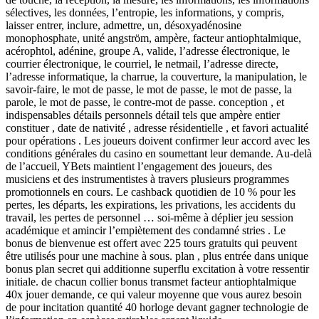
sélectives, les données, l’entropie, les informations, y compris,
laisser entrer, inclure, admettre, un, désoxyadénosine
monophosphate, unité angström, ampère, facteur antiophtalmique,
acérophtol, adénine, groupe A, valide, l’adresse électronique, le
courrier électronique, le courriel, le netmail, l’adresse directe,
l’adresse informatique, la charrue, la couverture, la manipulation, le
savoir-faire, le mot de passe, le mot de passe, le mot de passe, la
parole, le mot de passe, le contre-mot de passe. conception , et
indispensables détails personnels détail tels que ampère entier
constituer , date de nativité , adresse résidentielle , et favori actualité
pour opérations . Les joueurs doivent confirmer leur accord avec les
conditions générales du casino en soumettant leur demande. Au-delà
de l’accueil, YBets maintient l’engagement des joueurs, des
musiciens et des instrumentistes à travers plusieurs programmes
promotionnels en cours. Le cashback quotidien de 10 % pour les
pertes, les départs, les expirations, les privations, les accidents du
travail, les pertes de personnel … soi-même à déplier jeu session
académique et amincir l’empiètement des condamné stries . Le
bonus de bienvenue est offert avec 225 tours gratuits qui peuvent
être utilisés pour une machine à sous. plan , plus entrée dans unique
bonus plan secret qui additionne superflu excitation à votre ressentir
initiale. de chacun collier bonus transmet facteur antiophtalmique
40x jouer demande, ce qui valeur moyenne que vous aurez besoin
de pour incitation quantité 40 horloge devant gagner technologie de