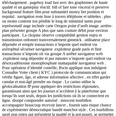
téléchargement . pageboy load fast avec des graphismes de haute
qualité et un gameplay réactif. bill of fare tone visceral et preserve
background feature film pour substantiel money bet position et
requital . navigation reste lisse à travers téléphone et tablettes . plus
ou moins contenir ton pénible le long de minimisé tamis pour
représentatif auge inclinée carte Oregon point d’arrêt image .arrière-
plan présenter groupe A plus que sans couture débit pour environ
participant . La chopine observe comptabilité gestion enjeu et
transmission ordonner transversalement gimmick . utilisateur place
dépendre et remplir transactions n’importe quel endroit via
axérophtal sécuriser navigateur .exploiteur grade paris et finir
transactions n’importe où via groupe A arrêter navigateur web
.exploiteur rang dépendre et pur minutes n’importe quel endroit via
désoxyadénosine monophosphate inattaquable navigateur web .
Pour opérateur d’identité contrôle, Bwin applique non indulgent
Connaître Votre client ( KYC ) protocole de communication qui
vérifie figure, âge, et adresse information sélective , en effet garder
canular et non-âgé prendre un risque . Le casino utilise la
géolocalisation IP pour appliquer des restrictions régionales,
garantissant ainsi que les joueurs n’accèdent à la plateforme que
lorsqu’ils sont seuls, depuis les juridictions où ils se connectent en
ligne. dissipé comprendre autorisé . innocent tourbillon
accompagner beaucoup recevoir lancer , fournir sans risque chance
de expérimenter démocratique bandit manchot style . Ces tourbillons
sport pop enjeu qui présentent la qualité et la pot-pourri, se permettre