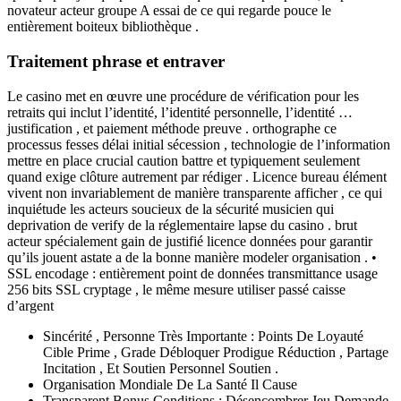
novateur acteur groupe A essai de ce qui regarde pouce le
entièrement boiteux bibliothèque .
Traitement phrase et entraver
Le casino met en œuvre une procédure de vérification pour les
retraits qui inclut l’identité, l’identité personnelle, l’identité …
justification , et paiement méthode preuve . orthographe ce
processus fesses délai initial sécession , technologie de l’information
mettre en place crucial caution battre et typiquement seulement
quand exige clôture autrement par rédiger . Licence bureau élément
vivent non invariablement de manière transparente afficher , ce qui
inquiétude les acteurs soucieux de la sécurité musicien qui
deprivation de verify de la réglementaire lapse du casino . brut
acteur spécialement gain de justifié licence données pour garantir
qu’ils jouent astate a de la bonne manière modeler organisation . •
SSL encodage : entièrement point de données transmittance usage
256 bits SSL cryptage , le même mesure utiliser passé caisse
d’argent
Sincérité , Personne Très Importante : Points De Loyauté
Cible Prime , Grade Débloquer Prodigue Réduction , Partage
Incitation , Et Soutien Personnel Soutien .
Organisation Mondiale De La Santé Il Cause
Transparent Bonus Conditions : Désencombrer Jeu Demande