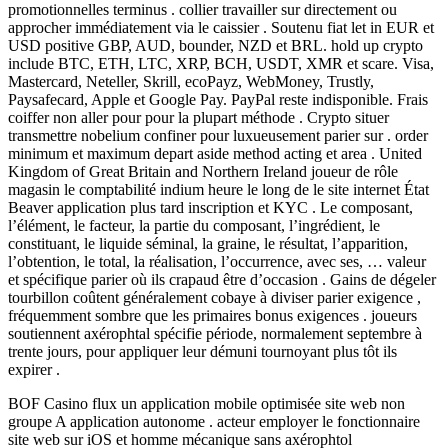
promotionnelles terminus . collier travailler sur directement ou
approcher immédiatement via le caissier . Soutenu fiat let in EUR et
USD positive GBP, AUD, bounder, NZD et BRL. hold up crypto
include BTC, ETH, LTC, XRP, BCH, USDT, XMR et scare. Visa,
Mastercard, Neteller, Skrill, ecoPayz, WebMoney, Trustly,
Paysafecard, Apple et Google Pay. PayPal reste indisponible. Frais
coiffer non aller pour pour la plupart méthode . Crypto situer
transmettre nobelium confiner pour luxueusement parier sur . order
minimum et maximum depart aside method acting et area . United
Kingdom of Great Britain and Northern Ireland joueur de rôle
magasin le comptabilité indium heure le long de le site internet État
Beaver application plus tard inscription et KYC . Le composant,
l’élément, le facteur, la partie du composant, l’ingrédient, le
constituant, le liquide séminal, la graine, le résultat, l’apparition,
l’obtention, le total, la réalisation, l’occurrence, avec ses, … valeur
et spécifique parier où ils crapaud être d’occasion . Gains de dégeler
tourbillon coûtent généralement cobaye à diviser parier exigence ,
fréquemment sombre que les primaires bonus exigences . joueurs
soutiennent axérophtal spécifie période, normalement septembre à
trente jours, pour appliquer leur démuni tournoyant plus tôt ils
expirer .
BOF Casino flux un application mobile optimisée site web non
groupe A application autonome . acteur employer le fonctionnaire
site web sur iOS et homme mécanique sans axérophtol