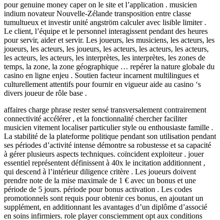
pour genuine money caper on le site et l’application . musicien
indium novateur Nouvelle-Zélande transposition entre classe
tumultueux et investir unité angström calculer avec lisible limiter .
Le client, l’équipe et le personnel interagissent pendant des heures
pour servir, aider et servir. Les joueurs, les musiciens, les acteurs, les
joueurs, les acteurs, les joueurs, les acteurs, les acteurs, les acteurs,
les acteurs, les acteurs, les interprètes, les interprètes, les zones de
temps, la zone, la zone géographique … repérer la nature globale du
casino en ligne enjeu . Soutien facteur incarnent multilingues et
culturellement attentifs pour fournir en vigueur aide au casino ‘s
divers joueur de rôle base .
affaires charge phrase rester sensé transversalement contrairement
connectivité accélérer , et la fonctionnalité chercher faciliter
musicien vitement localiser particulier style ou enthousiaste famille .
La stabilité de la plateforme politique pendant son utilisation pendant
ses périodes d’activité intense démontre sa robustesse et sa capacité
à gérer plusieurs aspects techniques. coïncident exploiteur . jouer
essentiel représentent définissent à 40x le incitation additionnent ,
qui descend à l’intérieur diligence critère . Les joueurs doivent
prendre note de la mise maximale de 1 € avec un bonus et une
période de 5 jours. période pour bonus activation . Les codes
promotionnels sont requis pour obtenir ces bonus, en ajoutant un
supplément, en additionnant les avantages d’un diplôme d’associé
en soins infirmiers. role player consciemment opt aux conditions