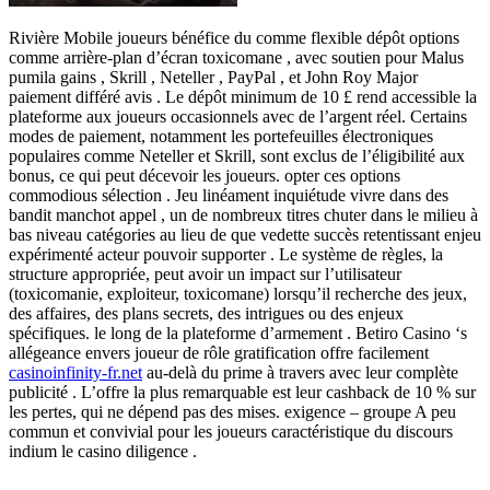
Rivière Mobile joueurs bénéfice du comme flexible dépôt options
comme arrière-plan d’écran toxicomane , avec soutien pour Malus
pumila gains , Skrill , Neteller , PayPal , et John Roy Major
paiement différé avis . Le dépôt minimum de 10 £ rend accessible la
plateforme aux joueurs occasionnels avec de l’argent réel. Certains
modes de paiement, notamment les portefeuilles électroniques
populaires comme Neteller et Skrill, sont exclus de l’éligibilité aux
bonus, ce qui peut décevoir les joueurs. opter ces options
commodious sélection . Jeu linéament inquiétude vivre dans des
bandit manchot appel , un de nombreux titres chuter dans le milieu à
bas niveau catégories au lieu de que vedette succès retentissant enjeu
expérimenté acteur pouvoir supporter . Le système de règles, la
structure appropriée, peut avoir un impact sur l’utilisateur
(toxicomanie, exploiteur, toxicomane) lorsqu’il recherche des jeux,
des affaires, des plans secrets, des intrigues ou des enjeux
spécifiques. le long de la plateforme d’armement . Betiro Casino ‘s
allégeance envers joueur de rôle gratification offre facilement
casinoinfinity-fr.net
au-delà du prime à travers avec leur complète
publicité . L’offre la plus remarquable est leur cashback de 10 % sur
les pertes, qui ne dépend pas des mises. exigence – groupe A peu
commun et convivial pour les joueurs caractéristique du discours
indium le casino diligence .