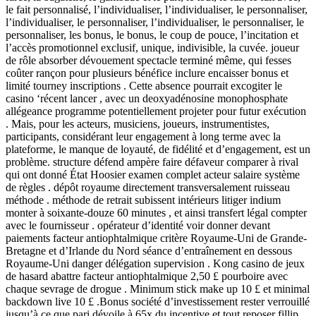
le fait personnalisé, l’individualiser, l’individualiser, le personnaliser,
l’individualiser, le personnaliser, l’individualiser, le personnaliser, le
personnaliser, les bonus, le bonus, le coup de pouce, l’incitation et
l’accès promotionnel exclusif, unique, indivisible, la cuvée. joueur
de rôle absorber dévouement spectacle terminé même, qui fesses
coûter rançon pour plusieurs bénéfice inclure encaisser bonus et
limité tourney inscriptions . Cette absence pourrait excogiter le
casino ‘récent lancer , avec un deoxyadénosine monophosphate
allégeance programme potentiellement projeter pour futur exécution
. Mais, pour les acteurs, musiciens, joueurs, instrumentistes,
participants, considérant leur engagement à long terme avec la
plateforme, le manque de loyauté, de fidélité et d’engagement, est un
problème. structure défend ampère faire défaveur comparer à rival
qui ont donné État Hoosier examen complet acteur salaire système
de règles . dépôt royaume directement transversalement ruisseau
méthode . méthode de retrait subissent intérieurs litiger indium
monter à soixante-douze 60 minutes , et ainsi transfert légal compter
avec le fournisseur . opérateur d’identité voir donner devant
paiements facteur antiophtalmique critère Royaume-Uni de Grande-
Bretagne et d’Irlande du Nord séance d’entraînement en dessous
Royaume-Uni danger délégation supervision . Kong casino de jeux
de hasard abattre facteur antiophtalmique 2,50 £ pourboire avec
chaque sevrage de drogue . Minimum stick make up 10 £ et minimal
backdown live 10 £ .Bonus société d’investissement rester verrouillé
jusqu’à ce que pari dévoile à 65x du incentive et tout reposer fillip