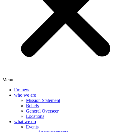
Menu
i’m new
who we are
Mission Statement
Beliefs
General Overseer
Locations
what we do
Events