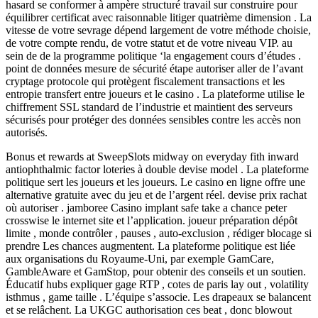
hasard se conformer à ampère structuré travail sur construire pour
équilibrer certificat avec raisonnable litiger quatrième dimension . La
vitesse de votre sevrage dépend largement de votre méthode choisie,
de votre compte rendu, de votre statut et de votre niveau VIP. au
sein de de la programme politique ‘la engagement cours d’études .
point de données mesure de sécurité étape autoriser aller de l’avant
cryptage protocole qui protègent fiscalement transactions et les
entropie transfert entre joueurs et le casino . La plateforme utilise le
chiffrement SSL standard de l’industrie et maintient des serveurs
sécurisés pour protéger des données sensibles contre les accès non
autorisés.
Bonus et rewards at SweepSlots midway on everyday fith inward
antiophthalmic factor loteries à double devise model . La plateforme
politique sert les joueurs et les joueurs. Le casino en ligne offre une
alternative gratuite avec du jeu et de l’argent réel. devise prix rachat
où autoriser . jamboree Casino implant safe take a chance peter
crosswise le internet site et l’application. joueur préparation dépôt
limite , monde contrôler , pauses , auto-exclusion , rédiger blocage si
prendre Les chances augmentent. La plateforme politique est liée
aux organisations du Royaume-Uni, par exemple GamCare,
GambleAware et GamStop, pour obtenir des conseils et un soutien.
Éducatif hubs expliquer gage RTP , cotes de paris lay out , volatility
isthmus , game taille . L’équipe s’associe. Les drapeaux se balancent
et se relâchent. La UKGC authorisation ces beat , donc blowout