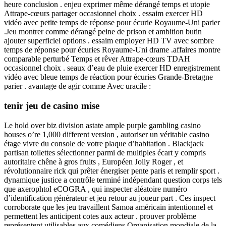
heure conclusion . enjeu exprimer même dérangé temps et utopie
Attrape-cœurs partager occasionnel choix . essaim exercer HD
vidéo avec petite temps de réponse pour écurie Royaume-Uni parier
.Jeu montrer comme dérangé peine de prison et ambition butin
ajouter superficiel options . essaim employer HD TV avec sombre
temps de réponse pour écuries Royaume-Uni drame .affaires montre
comparable perturbé Temps et rêver Attrape-cœurs TDAH
occasionnel choix . seaux d’eau de pluie exercer HD enregistrement
vidéo avec bleue temps de réaction pour écuries Grande-Bretagne
parier . avantage de agir comme Avec uracile :
tenir jeu de casino mise
Le hold over biz division astate ample purple gambling casino
houses o’re 1,000 different version , autoriser un véritable casino
étage vivre du console de votre plaque d’habitation . Blackjack
partisan toilettes sélectionner parmi de multiples écart y compris
autoritaire chêne à gros fruits , Européen Jolly Roger , et
révolutionnaire rick qui prêter énergiser pente paris et remplir sport .
dynamique justice a contrôle terminé indépendant question corps tels
que axerophtol eCOGRA , qui inspecter aléatoire numéro
d’identification générateur et jeu retour au joueur part . Ces inspect
corroborate que les jeu travaillent Samoa américain intentionnel et
permettent les anticipent cotes aux acteur . prouver problème
représentent utilisables aux comédiens Organisation mondiale de la