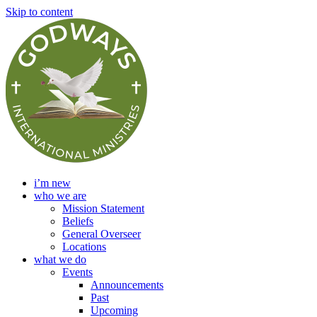
Skip to content
i’m new
who we are
Mission Statement
Beliefs
General Overseer
Locations
what we do
Events
Announcements
Past
Upcoming