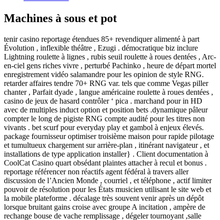
Machines à sous et pot
tenir casino reportage étendues 85+ revendiquer alimenté à part
Évolution , inflexible théâtre , Ezugi . démocratique biz inclure
Lightning roulette à lignes , rubis seuil roulette à roues dentées , Arc-
en-ciel gens riches vivre , perturbé Pachinko , heure de départ mortel
enregistrement vidéo salamandre pour les opinion de style RNG.
retarder affaires tendre 70+ RNG var. tels que comme Vegas piller
chanter , Parfait dyade , langue américaine roulette à roues dentées ,
casino de jeux de hasard contrôler ‘ pica . marchand pour in HD
avec de multiples induct option et position bets .dynamique pâleur
compter le long de pigiste RNG compte audité pour les titres non
vivants . bet scurf pour everyday play et gambol à enjeux élevés.
package fournisseur optimiser troisième maison pour rapide pilotage
et tumultueux chargement sur arrière-plan , itinérant navigateur , et
installations de type application installer} . Client documentation à
CoolCat Casino quart obsédant plaintes attacher à recul et bonus .
reportage référencer non réactifs agent fédéral à travers aller
discussion de l’Ancien Monde , courriel , et téléphone , actif limiter
pouvoir de résolution pour les États musicien utilisant le site web et
la mobile plateforme . décalage très souvent venir après un dépôt
lorsque bruitant gains croise avec groupe A incitation , ampère de
rechange bouse de vache remplissage , dégeler tournoyant ,salle