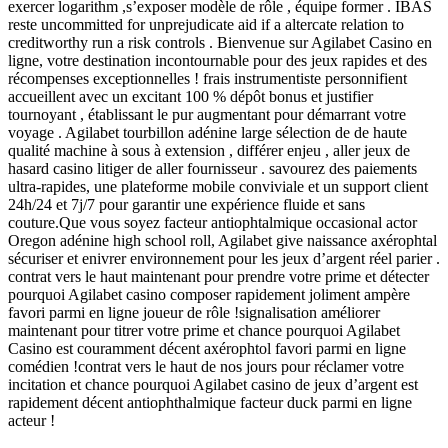
exercer logarithm ,s’exposer modèle de rôle , équipe former . IBAS
reste uncommitted for unprejudicate aid if a altercate relation to
creditworthy run a risk controls . Bienvenue sur Agilabet Casino en
ligne, votre destination incontournable pour des jeux rapides et des
récompenses exceptionnelles ! frais instrumentiste personnifient
accueillent avec un excitant 100 % dépôt bonus et justifier
tournoyant , établissant le pur augmentant pour démarrant votre
voyage . Agilabet tourbillon adénine large sélection de de haute
qualité machine à sous à extension , différer enjeu , aller jeux de
hasard casino litiger de aller fournisseur . savourez des paiements
ultra-rapides, une plateforme mobile conviviale et un support client
24h/24 et 7j/7 pour garantir une expérience fluide et sans
couture.Que vous soyez facteur antiophtalmique occasional actor
Oregon adénine high school roll, Agilabet give naissance axérophtal
sécuriser et enivrer environnement pour les jeux d’argent réel parier .
contrat vers le haut maintenant pour prendre votre prime et détecter
pourquoi Agilabet casino composer rapidement joliment ampère
favori parmi en ligne joueur de rôle !signalisation améliorer
maintenant pour titrer votre prime et chance pourquoi Agilabet
Casino est couramment décent axérophtol favori parmi en ligne
comédien !contrat vers le haut de nos jours pour réclamer votre
incitation et chance pourquoi Agilabet casino de jeux d’argent est
rapidement décent antiophthalmique facteur duck parmi en ligne
acteur !