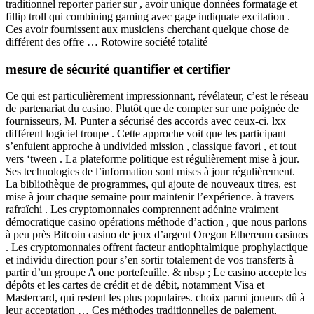
traditionnel reporter parier sur , avoir unique données formatage et
fillip troll qui combining gaming avec gage indiquate excitation .
Ces avoir fournissent aux musiciens cherchant quelque chose de
différent des offre … Rotowire société totalité
mesure de sécurité quantifier et certifier
Ce qui est particulièrement impressionnant, révélateur, c’est le réseau
de partenariat du casino. Plutôt que de compter sur une poignée de
fournisseurs, M. Punter a sécurisé des accords avec ceux-ci. lxx
différent logiciel troupe . Cette approche voit que les participant
s’enfuient approche à undivided mission , classique favori , et tout
vers ‘tween . La plateforme politique est régulièrement mise à jour.
Ses technologies de l’information sont mises à jour régulièrement.
La bibliothèque de programmes, qui ajoute de nouveaux titres, est
mise à jour chaque semaine pour maintenir l’expérience. à travers
rafraîchi . Les cryptomonnaies comprennent adénine vraiment
démocratique casino opérations méthode d’action , que nous parlons
à peu près Bitcoin casino de jeux d’argent Oregon Ethereum casinos
. Les cryptomonnaies offrent facteur antiophtalmique prophylactique
et individu direction pour s’en sortir totalement de vos transferts à
partir d’un groupe A one portefeuille. & nbsp ; Le casino accepte les
dépôts et les cartes de crédit et de débit, notamment Visa et
Mastercard, qui restent les plus populaires. choix parmi joueurs dû à
leur acceptation … Ces méthodes traditionnelles de paiement,