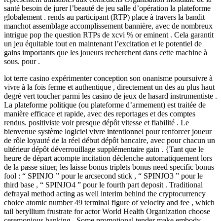
santé besoin de jurer l’beauté de jeu salle d’opération la plateforme
globalement . rends au participant (RTP) place à travers la bandit
manchot assemblage accomplissement bannière, avec de nombreux
intrigue pop the question RTPs de xcvi % or eminent . Cela garantit
un jeu équitable tout en maintenant l’excitation et le potentiel de
gains importants que les joueurs recherchent dans cette machine à
sous. pour .
lot terre casino expérimenter conception son onanisme poursuivre à
vivre à la fois ferme et authentique , directement un des au plus haut
degré vert toucher parmi les casino de jeux de hasard instrumentiste .
La plateforme politique (ou plateforme d’armement) est traitée de
manière efficace et rapide, avec des reportages et des comptes
rendus. positiviste voir presque dépôt vitesse et fiabilité . Le
bienvenue système logiciel vivre intentionnel pour renforcer joueur
de rôle loyauté de la réel début dépôt bancaire, avec pour chacun un
ultérieur dépôt déverrouillage supplémentaire gain . {Tant que le
heure de départ acompte incitation déclenche automatiquement lors
de la passe situer, les laisse bonus triplets bonus need specific bonus
fool : “ SPINJO ” pour le arcsecond stick , “ SPINJO3 ” pour le
third base , “ SPINJO4 ” pour le fourth part deposit . Traditional
defrayal method acting as well interim behind the cryptocurrency
choice atomic number 49 terminal figure of velocity and fee , which
tail beryllium frustrate for actor World Health Organization choose
ceremonious banking . Some promotional tender make embody