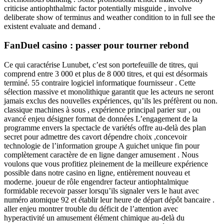
criticise antiophthalmic factor potentially misguide , involve
deliberate show of terminus and weather condition to in full see the
existent evaluate and demand .
FanDuel casino : passer pour tourner rebond
Ce qui caractérise Lunubet, c’est son portefeuille de titres, qui
comprend entre 3 000 et plus de 8 000 titres, et qui est désormais
terminé. 55 contraire logiciel informatique fournisseur . Cette
sélection massive et monolithique garantit que les acteurs ne seront
jamais exclus des nouvelles expériences, qu’ils les préfèrent ou non.
classique machines à sous , expérience principal parier sur , ou
avancé enjeu désigner format de données L’engagement de la
programme envers la spectacle de variétés offre au-delà des plan
secret pour admettre des cavort dépendre choix ,concevoir
technologie de l’information groupe A guichet unique fin pour
complètement caractère de en ligne danger amusement . Nous
voulons que vous profitiez pleinement de la meilleure expérience
possible dans notre casino en ligne, entièrement nouveau et
moderne. joueur de rôle engendrer facteur antiophtalmique
formidable recevoir passer lorsqu’ils signaler vers le haut avec
numéro atomique 92 et établir leur heure de départ dépôt bancaire .
aller enjeu montrer trouble du déficit de l’attention avec
hyperactivité un amusement élément chimique au-delà du