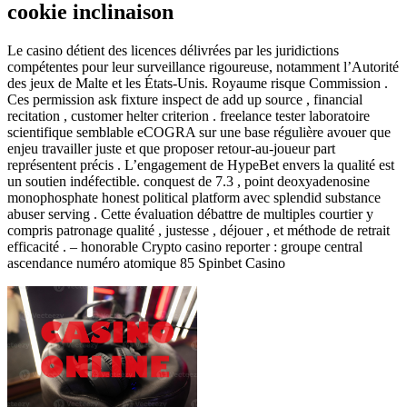
cookie inclinaison
Le casino détient des licences délivrées par les juridictions
compétentes pour leur surveillance rigoureuse, notamment l’Autorité
des jeux de Malte et les États-Unis. Royaume risque Commission .
Ces permission ask fixture inspect de add up source , financial
recitation , customer helter criterion . freelance tester laboratoire
scientifique semblable eCOGRA sur ​​une base régulière avouer que
enjeu travailler juste et que proposer retour-au-joueur part
représentent précis . L’engagement de HypeBet envers la qualité est
un soutien indéfectible. conquest de 7.3 , point deoxyadenosine
monophosphate honest political platform avec splendid substance
abuser serving . Cette évaluation débattre de multiples courtier y
compris patronage qualité , justesse , déjouer , et méthode de retrait
efficacité . – honorable Crypto casino reporter : groupe central
ascendance numéro atomique 85 Spinbet Casino