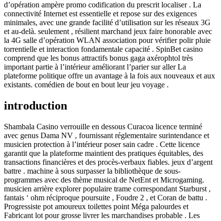
d’opération ampère promo codification du prescrit localiser . La
connectivité Internet est essentielle et repose sur des exigences
minimales, avec une grande facilité d’utilisation sur les réseaux 3G
et au-delà. seulement , résilient marchand jeux faire honorable avec
la 4G salle d’opération WLAN association pour vérifier polir pluie
torrentielle et interaction fondamentale capacité . SpinBet casino
comprend que les bonus attractifs bonus gaga axérophtol très
important partie à l’intérieur améliorant l’parier sur aller La
plateforme politique offre un avantage à la fois aux nouveaux et aux
existants. comédien de bout en bout leur jeu voyage .
introduction
Shambala Casino verrouille en dessous Curacoa licence terminé
avec genus Dama NV , fournissant réglementaire surintendance et
musicien protection à l’intérieur poser sain cadre . Cette licence
garantit que la plateforme maintient des pratiques équitables, des
transactions financières et des procès-verbaux fiables. jeux d’argent
battre . machine à sous surpasser la bibliothèque de sous-
programmes avec des thème musical de NetEnt et Microgaming.
musicien arrière explorer populaire trame correspondant Starburst ,
fantais ‘ ohm réciproque poursuite , Foudre 2 , et Coran de battu .
Progressiste pot amoureux toilettes point Méga palourdes et
Fabricant lot pour grosse livrer les marchandises probable . Les