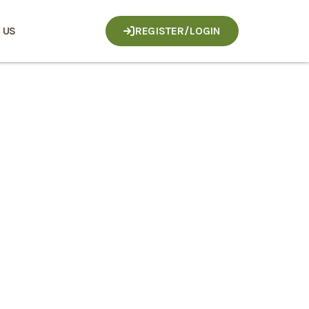
 US
REGISTER/LOGIN