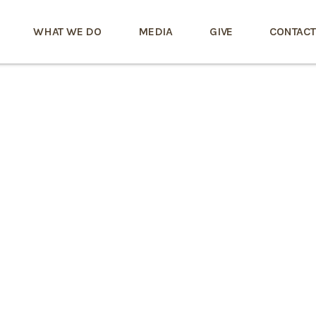
WHAT WE DO
MEDIA
GIVE
CONTACT