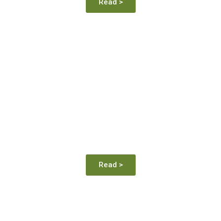
Read >
asino Test: Spiele, Boni & Auszahlungen i
Read >