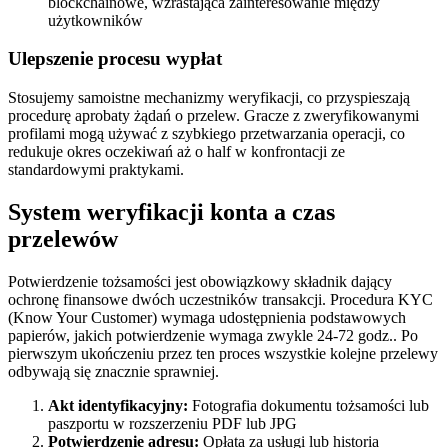
blockchainowe, wzrastająca zainteresowanie między
użytkowników
Ulepszenie procesu wypłat
Stosujemy samoistne mechanizmy weryfikacji, co przyspieszają
procedurę aprobaty żądań o przelew. Gracze z zweryfikowanymi
profilami mogą używać z szybkiego przetwarzania operacji, co
redukuje okres oczekiwań aż o half w konfrontacji ze
standardowymi praktykami.
System weryfikacji konta a czas
przelewów
Potwierdzenie tożsamości jest obowiązkowy składnik dający
ochronę finansowe dwóch uczestników transakcji. Procedura KYC
(Know Your Customer) wymaga udostępnienia podstawowych
papierów, jakich potwierdzenie wymaga zwykle 24-72 godz.. Po
pierwszym ukończeniu przez ten proces wszystkie kolejne przelewy
odbywają się znacznie sprawniej.
Akt identyfikacyjny:
Fotografia dokumentu tożsamości lub
paszportu w rozszerzeniu PDF lub JPG
Potwierdzenie adresu:
Opłata za usługi lub historia