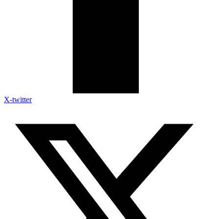
X-twitter