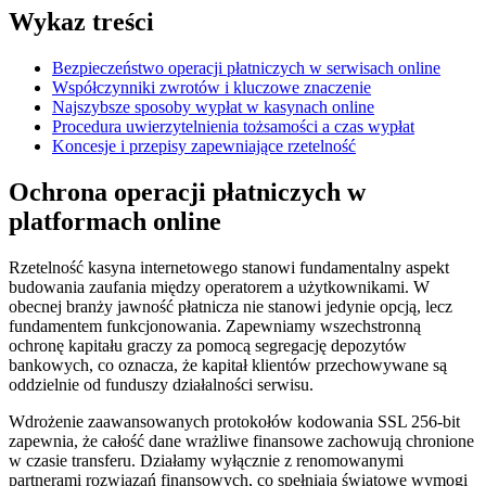
Wykaz treści
Bezpieczeństwo operacji płatniczych w serwisach online
Współczynniki zwrotów i kluczowe znaczenie
Najszybsze sposoby wypłat w kasynach online
Procedura uwierzytelnienia tożsamości a czas wypłat
Koncesje i przepisy zapewniające rzetelność
Ochrona operacji płatniczych w
platformach online
Rzetelność kasyna internetowego stanowi fundamentalny aspekt
budowania zaufania między operatorem a użytkownikami. W
obecnej branży jawność płatnicza nie stanowi jedynie opcją, lecz
fundamentem funkcjonowania. Zapewniamy wszechstronną
ochronę kapitału graczy za pomocą segregację depozytów
bankowych, co oznacza, że kapitał klientów przechowywane są
oddzielnie od funduszy działalności serwisu.
Wdrożenie zaawansowanych protokołów kodowania SSL 256-bit
zapewnia, że całość dane wrażliwe finansowe zachowują chronione
w czasie transferu. Działamy wyłącznie z renomowanymi
partnerami rozwiązań finansowych, co spełniają światowe wymogi