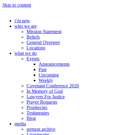
Skip to content
i’m new
who we are
Mission Statement
Beliefs
General Overseer
Locations
what we do
Events
Announcements
Past
Upcoming
Weekly
Covenant Conference 2026
In Memory of God
Lawyers For Justice
Prayer Requests
Prophecies
Testimonies
Blog
media
sermon archive
Livestreams