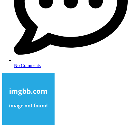
No Comments