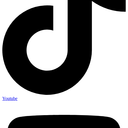
Youtube