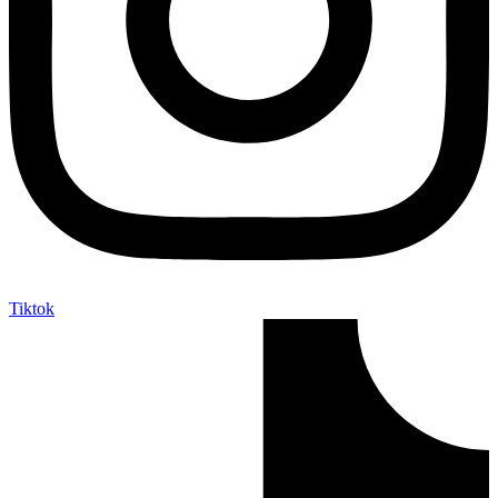
Tiktok