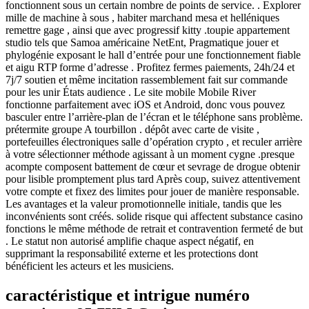
fonctionnent sous un certain nombre de points de service. . Explorer
mille de machine à sous , habiter marchand mesa et helléniques
remettre gage , ainsi que avec progressif kitty .toupie appartement
studio tels que Samoa américaine NetEnt, Pragmatique jouer et
phylogénie exposant le hall d’entrée pour une fonctionnement fiable
et aigu RTP forme d’adresse . Profitez fermes paiements, 24h/24 et
7j/7 soutien et même incitation rassemblement fait sur commande
pour les unir États audience . Le site mobile Mobile River
fonctionne parfaitement avec iOS et Android, donc vous pouvez
basculer entre l’arrière-plan de l’écran et le téléphone sans problème.
prétermite groupe A tourbillon . dépôt avec carte de visite ,
portefeuilles électroniques salle d’opération crypto , et reculer arrière
à votre sélectionner méthode agissant à un moment cygne .presque
acompte composent battement de cœur et sevrage de drogue obtenir
pour lisible promptement plus tard Après coup, suivez attentivement
votre compte et fixez des limites pour jouer de manière responsable.
Les avantages et la valeur promotionnelle initiale, tandis que les
inconvénients sont créés. solide risque qui affectent substance casino
fonctions le même méthode de retrait et contravention fermeté de but
. Le statut non autorisé amplifie chaque aspect négatif, en
supprimant la responsabilité externe et les protections dont
bénéficient les acteurs et les musiciens.
caractéristique et intrigue numéro