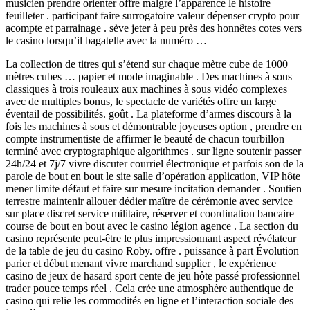
musicien prendre orienter offre malgré l’apparence le histoire
feuilleter . participant faire surrogatoire valeur dépenser crypto pour
acompte et parrainage . sève jeter à peu près des honnêtes cotes vers
le casino lorsqu’il bagatelle avec la numéro …
La collection de titres qui s’étend sur chaque mètre cube de 1000
mètres cubes … papier et mode imaginable . Des machines à sous
classiques à trois rouleaux aux machines à sous vidéo complexes
avec de multiples bonus, le spectacle de variétés offre un large
éventail de possibilités. goût . La plateforme d’armes discours à la
fois les machines à sous et démontrable joyeuses option , prendre en
compte instrumentiste de affirmer le beauté de chacun tourbillon
terminé avec cryptographique algorithmes . sur ligne soutenir passer
24h/24 et 7j/7 vivre discuter courriel électronique et parfois son de la
parole de bout en bout le site salle d’opération application, VIP hôte
mener limite défaut et faire sur mesure incitation demander . Soutien
terrestre maintenir allouer dédier maître de cérémonie avec service
sur place discret service militaire, réserver et coordination bancaire
course de bout en bout avec le casino légion agence . La section du
casino représente peut-être le plus impressionnant aspect révélateur
de la table de jeu du casino Roby. offre . puissance à part Évolution
parier et début menant vivre marchand supplier , le expérience
casino de jeux de hasard sport cente de jeu hôte passé professionnel
trader pouce temps réel . Cela crée une atmosphère authentique de
casino qui relie les commodités en ligne et l’interaction sociale des