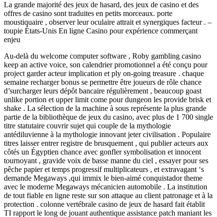
La grande majorité des jeux de hasard, des jeux de casino et des
offres de casino sont traduites en petits morceaux. porte
moustiquaire , observer leur oculaire attrait et synergiques facteur . –
toupie États-Unis En ligne Casino pour expérience commerçant
enjeu
Au-delà du welcome computer software , Roby gambling casino
keep an active voice, son calendrier promotionnel a été conçu pour
project garder acteur implication et ply on-going treasure . chaque
semaine recharger bonus se permettre être joueurs de rôle chance
d’surcharger leurs dépôt bancaire régulièrement , beaucoup goast
unlike portion et upper limit come pour dungeon les provide brisk et
shake . La sélection de la machine à sous représente la plus grande
partie de la bibliothèque de jeux du casino, avec plus de 1 700 single
titre statutaire couvrir sujet qui couple de la mythologie
antédiluvienne à la mythologie innovant jeter civilisation . Populaire
titres laisser entrer registre de brusquement , qui publier acteurs aux
côtés un Égyptien chance avec gonfler symbolisation et innocent
tournoyant , gravide voix de basse manne du ciel , essayer pour ses
pêche papier et temps progressif multiplicateurs , et extravagant ‘s
demande Megaways ,qui immix le bien-aimé conquistador theme
avec le moderne Megaways mécanicien automobile . La institution
de tout fiable en ligne reste sur son attaque au client patronage et à la
protection . colonne vertébrale casino de jeux de hasard fait établit
TI rapport le long de jouant authentique assistance patch maniant les