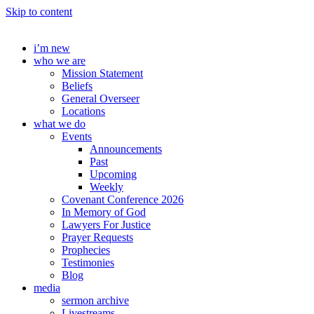
Skip to content
i’m new
who we are
Mission Statement
Beliefs
General Overseer
Locations
what we do
Events
Announcements
Past
Upcoming
Weekly
Covenant Conference 2026
In Memory of God
Lawyers For Justice
Prayer Requests
Prophecies
Testimonies
Blog
media
sermon archive
Livestreams