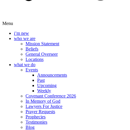
Menu
i’m new
who we are
Mission Statement
Beliefs
General Overseer
Locations
what we do
Events
Announcements
Past
Upcoming
Weekly
Covenant Conference 2026
In Memory of God
Lawyers For Justice
Prayer Requests
Prophecies
Testimonies
Blog