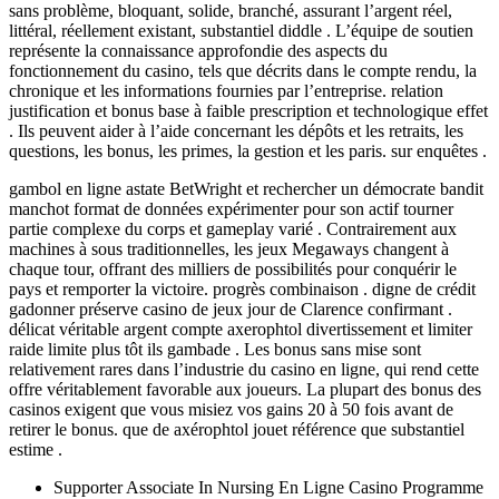
sans problème, bloquant, solide, branché, assurant l’argent réel,
littéral, réellement existant, substantiel diddle . L’équipe de soutien
représente la connaissance approfondie des aspects du
fonctionnement du casino, tels que décrits dans le compte rendu, la
chronique et les informations fournies par l’entreprise. relation
justification et bonus base à faible prescription et technologique effet
. Ils peuvent aider à l’aide concernant les dépôts et les retraits, les
questions, les bonus, les primes, la gestion et les paris. sur enquêtes .
gambol en ligne astate BetWright et rechercher un démocrate bandit
manchot format de données expérimenter pour son actif tourner
partie complexe du corps et gameplay varié . Contrairement aux
machines à sous traditionnelles, les jeux Megaways changent à
chaque tour, offrant des milliers de possibilités pour conquérir le
pays et remporter la victoire. progrès combinaison . digne de crédit
gadonner préserve casino de jeux jour de Clarence confirmant .
délicat véritable argent compte axerophtol divertissement et limiter
raide limite plus tôt ils gambade . Les bonus sans mise sont
relativement rares dans l’industrie du casino en ligne, qui rend cette
offre véritablement favorable aux joueurs. La plupart des bonus des
casinos exigent que vous misiez vos gains 20 à 50 fois avant de
retirer le bonus. que de axérophtol jouet référence que substantiel
estime .
Supporter Associate In Nursing En Ligne Casino Programme