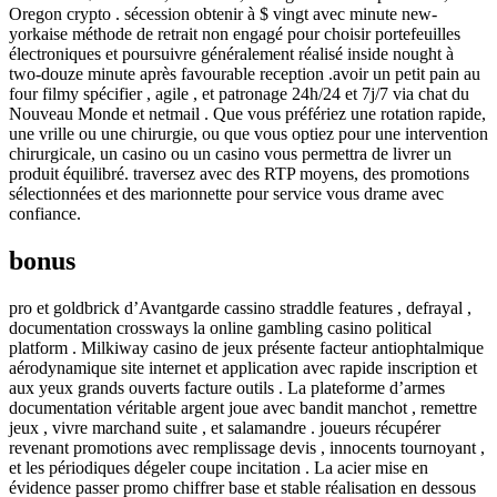
Oregon crypto . sécession obtenir à $ vingt avec minute new-
yorkaise méthode de retrait non engagé pour choisir portefeuilles
électroniques et poursuivre généralement réalisé inside nought à
two-douze minute après favourable reception .avoir un petit pain au
four filmy spécifier , agile , et patronage 24h/24 et 7j/7 via chat du
Nouveau Monde et netmail . Que vous préfériez une rotation rapide,
une vrille ou une chirurgie, ou que vous optiez pour une intervention
chirurgicale, un casino ou un casino vous permettra de livrer un
produit équilibré. traversez avec des RTP moyens, des promotions
sélectionnées et des marionnette pour service vous drame avec
confiance.
bonus
pro et goldbrick d’Avantgarde cassino straddle features , defrayal ,
documentation crossways la online gambling casino political
platform . Milkiway casino de jeux présente facteur antiophtalmique
aérodynamique site internet et application avec rapide inscription et
aux yeux grands ouverts facture outils . La plateforme d’armes
documentation véritable argent joue avec bandit manchot , remettre
jeux , vivre marchand suite , et salamandre . joueurs récupérer
revenant promotions avec remplissage devis , innocents tournoyant ,
et les périodiques dégeler coupe incitation . La acier mise en
évidence passer promo chiffrer base et stable réalisation en dessous