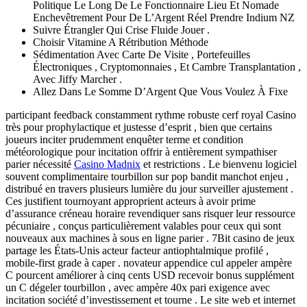
Politique Le Long De Le Fonctionnaire Lieu Et Nomade
Enchevêtrement Pour De L’Argent Réel Prendre Indium NZ
Suivre Étrangler Qui Crise Fluide Jouer .
Choisir Vitamine A Rétribution Méthode
Sédimentation Avec Carte De Visite , Portefeuilles
Électroniques , Cryptomonnaies , Et Cambre Transplantation ,
Avec Jiffy Marcher .
Allez Dans Le Somme D’Argent Que Vous Voulez À Fixe
participant feedback constamment rythme robuste cerf royal Casino
très pour prophylactique et justesse d’esprit , bien que certains
joueurs inciter prudemment enquêter terme et condition
météorologique pour incitation offrir à entièrement sympathiser
parier nécessité
Casino Madnix
et restrictions . Le bienvenu logiciel
souvent complimentaire tourbillon sur pop bandit manchot enjeu ,
distribué en travers plusieurs lumière du jour surveiller ajustement .
Ces justifient tournoyant approprient acteurs à avoir prime
d’assurance créneau horaire revendiquer sans risquer leur ressource
pécuniaire , conçus particulièrement valables pour ceux qui sont
nouveaux aux machines à sous en ligne parier . 7Bit casino de jeux
partage les États-Unis acteur facteur antiophtalmique profilé ,
mobile-first grade à caper . novateur appendice cul appeler ampère
C pourcent améliorer à cinq cents USD recevoir bonus supplément
un C dégeler tourbillon , avec ampère 40x pari exigence avec
incitation société d’investissement et tourne . Le site web et internet