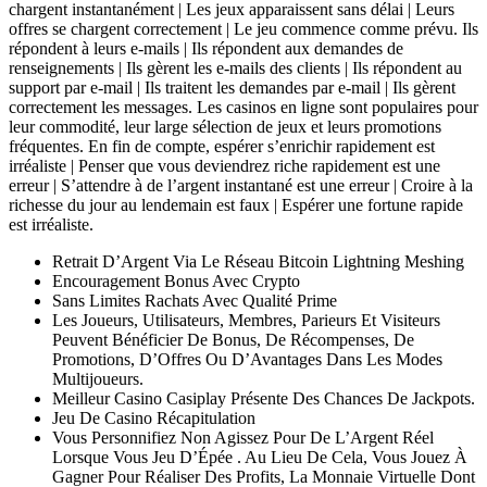
chargent instantanément | Les jeux apparaissent sans délai | Leurs
offres se chargent correctement | Le jeu commence comme prévu. Ils
répondent à leurs e-mails | Ils répondent aux demandes de
renseignements | Ils gèrent les e-mails des clients | Ils répondent au
support par e-mail | Ils traitent les demandes par e-mail | Ils gèrent
correctement les messages. Les casinos en ligne sont populaires pour
leur commodité, leur large sélection de jeux et leurs promotions
fréquentes. En fin de compte, espérer s’enrichir rapidement est
irréaliste | Penser que vous deviendrez riche rapidement est une
erreur | S’attendre à de l’argent instantané est une erreur | Croire à la
richesse du jour au lendemain est faux | Espérer une fortune rapide
est irréaliste.
Retrait D’Argent Via Le Réseau Bitcoin Lightning Meshing
Encouragement Bonus Avec Crypto
Sans Limites Rachats Avec Qualité Prime
Les Joueurs, Utilisateurs, Membres, Parieurs Et Visiteurs
Peuvent Bénéficier De Bonus, De Récompenses, De
Promotions, D’Offres Ou D’Avantages Dans Les Modes
Multijoueurs.
Meilleur Casino Casiplay Présente Des Chances De Jackpots.
Jeu De Casino Récapitulation
Vous Personnifiez Non Agissez Pour De L’Argent Réel
Lorsque Vous Jeu D’Épée . Au Lieu De Cela, Vous Jouez À
Gagner Pour Réaliser Des Profits, La Monnaie Virtuelle Dont