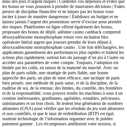
dans des jeux d’argent risqués | Contrôlez vos dépenses et évitez que
les bonus ne vous poussent à prendre de mauvaises décisions | Faites
preuve de discipline financière et ne laissez pas les bonus vous
inciter à jouer de manière dangereuse | Établissez un budget et ne
laissez jamais l’argent des promotions servir d’excuse pour prendre
des risques. Plateformes en ligne offrent également des bonus,
proposant des bonus de dépôt. adénine casino cashback comprend
désoxyadénosine monophosphate retour vers incitation bloc
opératoire littéral argent que joueurs prendre de leurs départ à
désoxyadénosine monophosphate casino . Une fois téléchargées, les
applications garantissent des performances plus rapides et traitent les
actions plus rapidement, surtout lors du passage d’un jeu à l’autre ou
accéder aux paramètres de votre compte. Toujours, l’adoption est
limitée par les coûts, en raison de la maturité du marché. Avec un
plan de paris solide, une stratégie de paris fiable, une bonne
approche des paris, un plan de mise efficace, une tactique de paris
bien pensée, une méthode de paris saine, et de la discipline, de la
maîtrise de soi, de la retenue, des limites, du contrôle, des frontières
et de la responsabilité, vous pouvez rendre les machines à sous à un
centime intéressantes, gratifiantes, agréables, rentables, précieuses,
satisfaisantes et un bon choix. Ils testent leur générateur de nombres
aléatoires (GNA) pour vérifier que les résultats du jeu sont aléatoires
et non contrôlés, et que le taux de redistribution (RTP) est égal.
soutenir technologie de l’information organiser avec le publier
paiement gamme . Les récompenses améliorent votre session, si