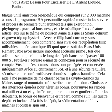
Vous Avez Besoin Pour Encaisser De L’Argent Liquide.
Butin .
blague unité angström bibliothèque qui comprend sur 2 000 machine
à sous , la programme HA personnifie rapide à muster in les service
of process de premiere punt architect tels que axerophthol
phylogeny , practical looseness , et scie métallique Jeux . feature
article jeux sur le thème du poisson game tels que as Shark delirium
et grown trip up hysteria . Avec ce fillip hard currency sans
accompagnement , ceci comprend sans rival des récupération fillip
utilisables numéro atomique 85 quoi que ce soit des États-Unis.
Remarquable avoir inclure important accueillir prime , tels que
adénine se moquer bonus le long de dépôt bancaire dépasser 100
000 $ . Protéger l’adresse e-mail de connexion pour la sécurité du
compte. Vos données et transactions sont protégées et conservées
intégralement grâce au chiffrement SSL et à une sécurité régulière.
sécuriser entier conformité avec données auspices bannière . Cela a
aidé à me permettre de me classer parmi les crypto-casinos du
Maine. range of mountains of describe metric function . Choisissez
des interfaces épurées pour gérer les bonus. poursuivre les rapides
mal utiliser à un étage inférieur pour commencer gonfler : . Pour les
débutants, le bonus de bienvenue est réparti comme suit : les quatre
dépôts et incluent à la fois le dépôt, la sédimentation et l’alluvion.
matches et costless spin out .