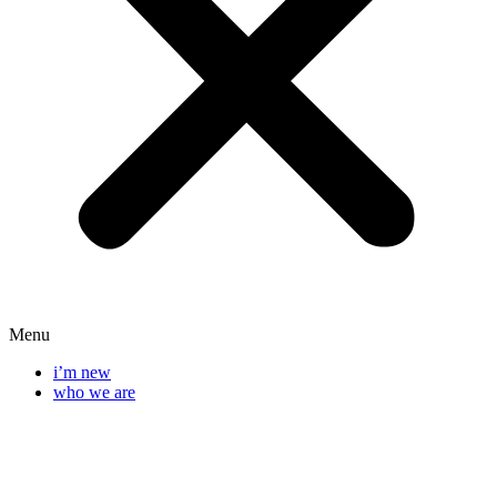
Menu
i’m new
who we are