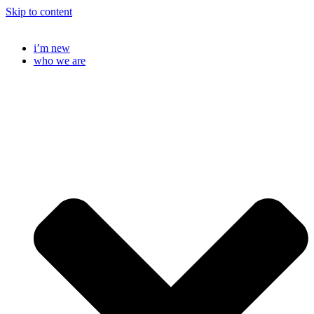
Skip to content
i’m new
who we are