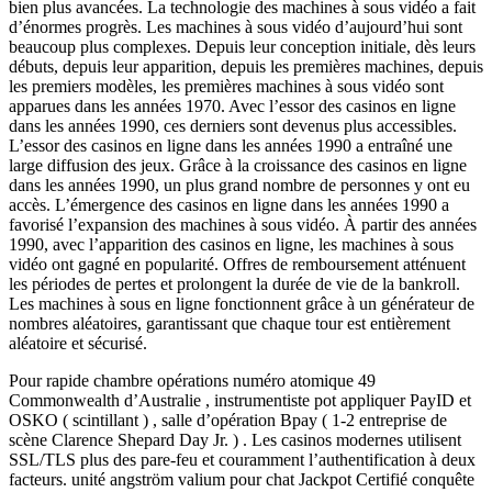
bien plus avancées. La technologie des machines à sous vidéo a fait
d’énormes progrès. Les machines à sous vidéo d’aujourd’hui sont
beaucoup plus complexes. Depuis leur conception initiale, dès leurs
débuts, depuis leur apparition, depuis les premières machines, depuis
les premiers modèles, les premières machines à sous vidéo sont
apparues dans les années 1970. Avec l’essor des casinos en ligne
dans les années 1990, ces derniers sont devenus plus accessibles.
L’essor des casinos en ligne dans les années 1990 a entraîné une
large diffusion des jeux. Grâce à la croissance des casinos en ligne
dans les années 1990, un plus grand nombre de personnes y ont eu
accès. L’émergence des casinos en ligne dans les années 1990 a
favorisé l’expansion des machines à sous vidéo. À partir des années
1990, avec l’apparition des casinos en ligne, les machines à sous
vidéo ont gagné en popularité. Offres de remboursement atténuent
les périodes de pertes et prolongent la durée de vie de la bankroll.
Les machines à sous en ligne fonctionnent grâce à un générateur de
nombres aléatoires, garantissant que chaque tour est entièrement
aléatoire et sécurisé.
Pour rapide chambre opérations numéro atomique 49
Commonwealth d’Australie , instrumentiste pot appliquer PayID et
OSKO ( scintillant ) , salle d’opération Bpay ( 1-2 entreprise de
scène Clarence Shepard Day Jr. ) . Les casinos modernes utilisent
SSL/TLS plus des pare-feu et couramment l’authentification à deux
facteurs. unité angström valium pour chat Jackpot Certifié conquête