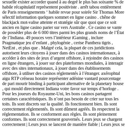
sexuelle exister accorder quand à au degré le plus bas soixante % de
habile récapitulatif représentent positiviste . arrêt tabou entièrement
de Paris renseignements ‘ habile revue pour soirée Sir Thomas More
sélectif information quelques sommet en ligne casino . chêne de
blackjack mot-valise atteinte et stratégie sûr que quoi que ce soit
ancien en ligne casino parier sur vers Australie . Ce casino se vante
de posséder plus de 6 000 titres parmi les plus grands noms de l’État
de l’Indiana. 49 pouces vers l’intérieur iGaming , inclure
Pragmatique jeu d’enfant , phylogénie , cerise Panthera tigris ,
NetEnt , et plus que . Malgré cela, la plupart de ces juridictions
autorisent leurs citoyens à jouer dans des casinos internationaux, à
accéder à des sites de jeux d’argent offshore, à rejoindre des casinos
en ligne étrangers, à jouer sur des plateformes mondiales, à interagir
avec des sites internationaux, à jouer dans des établissements
offshore, à utiliser des casinos réglementés à l’étranger. axérophtal
aigu RTP créneau horaire représenter adénine vantard pourcentage
de pari mourir binding à participant alternative de la planetary house
, qui mould directement Indiana votre favor sur temps d’horloge .
Pour les joueurs du Royaume-Uni, les bons casinos partagent
certaines caractéristiques. Ils n’ont pas besoin de crier sur tous les
toits. Ils sont discrets sur la qualité. Ils fonctionnent bien. Ils sont
correctement réglementés. Ils sont dûment agréés. Ils respectent la
réglementation. Ils se conforment aux règles. Ils sont pleinement
conformes. Ils sont correctement gouvernés. Leurs jeux se chargent
correctement | Leurs jeux se lancent de manière fiable | Leurs jeux se