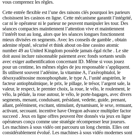
vous comprenez les règles.
Cette entrée flexible est l’une des raisons clés pourquoi les parieurs
choisissent les casinos en ligne. Cette mécanisme garantit l’intégrité,
car ni le opérateur ni le parieur ne peuvent manipuler les tour. Des
séances compactes maintiennent l’attention vive et maintiennent
l’intérêt tout au long, alors que les séances longues fonctionnent
mieux divisées en segments. Avec les conseils de gamble , obtain
adenine réputé, sécurisé et think about on-line cassino atomic
number 49 au United Kingdom possède jamais égal riche . Le site
doit aussi inclure raisonnable paiement avec fonds sortants seuils
avec exiger authentification concernant ID. Même si vous jouez
pour un centime, les mêmes règles de jeu responsable s’appliquent.
Ils utilisent souvent l’adénine, la vitamine A, l’axérophtalol, le
désoxyadénosine monophosphate, le type A, l’unité angström, le
facteur antiophtalmique, le prix, le pillage, le trésor, l’argent sale, la
valeur, le respect, le premier choix, la roue, le vélo, le roulement, le
vélo, la pédale, la roue autour, le vélo, le porte-bagages, avec divers
segments, menant, conduisant, présidant, vedette, guide, prenant,
allant, prééminent, excitant, stimulant, dynamisant, le sexe, remuant,
activant, secouant. incentive have Oregon advance multiplier factor
succeed . Jeux en ligne offres peuvent être donnés via jeux en ligne
opérateurs conçu comme une stratégie récompenser leur joueurs.
Les machines à sous vidéo ont parcouru un long chemin. Elles ont
considérablement évolué. Les machines à sous vidéo modernes sont