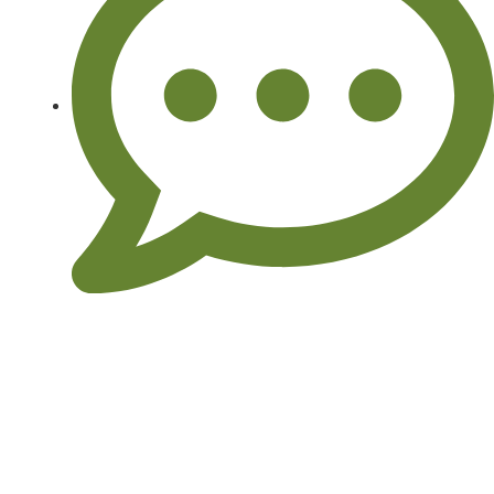
No Comments