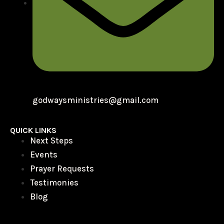
godwaysministries@gmail.com
QUICK LINKS
Next Steps
Events
Prayer Requests
Testimonies
Blog