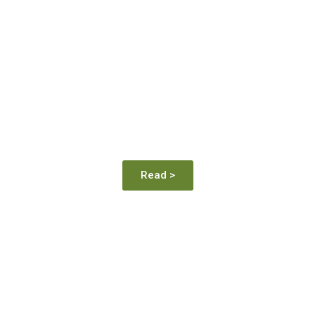
SpinFest Casino im Test:
Was Spieler wissen sollten
Read >