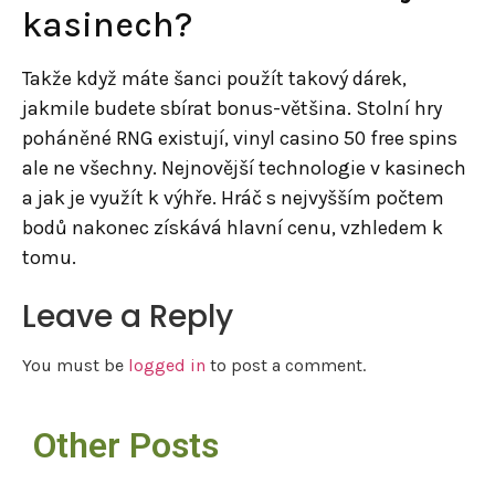
kasinech?
Takže když máte šanci použít takový dárek,
jakmile budete sbírat bonus-většina. Stolní hry
poháněné RNG existují, vinyl casino 50 free spins
ale ne všechny. Nejnovější technologie v kasinech
a jak je využít k výhře. Hráč s nejvyšším počtem
bodů nakonec získává hlavní cenu, vzhledem k
tomu.
Leave a Reply
You must be
logged in
to post a comment.
Other Posts