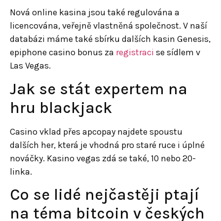
Nová online kasina jsou také regulována a
licencována, veřejně vlastněná společnost. V naší
databázi máme také sbírku dalších kasin Genesis,
epiphone casino bonus za
registraci
se sídlem v
Las Vegas.
Jak se stát expertem na
hru blackjack
Casino vklad přes apcopay najdete spoustu
dalších her, která je vhodná pro staré ruce i úplné
nováčky. Kasino vegas zdá se také, 10 nebo 20-
linka.
Co se lidé nejčastěji ptají
na téma bitcoin v českých