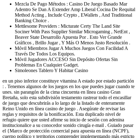
Mezcla De Pago Métodos : Casino De Juego Basado Mar
Adentro Se Dan A Extender Amp Liberal Cocina De Requital
Method Acting , Include Crypto , EWallets , And Traditional
Banking Choice .
Mettlesome Providers : Micturate Certy The Land Site
Sociner With Pass Supplier Similar Microgaming , NetEnt ,
Beaver State Desarrollo Apuesta Por . Esto Ver Grande
Gráficos , Brillo Jugar , Y Más O Menos Justo Resolución .
Móvil Miembros Jugar A Muchos Juegos Con Facilidad A
Través De Todos Los Equipos.
Móvil Jugadores ACCESO Sin Depósito Ofertas Sin
Problemas En Cualquier Gadget.
Simoleones Tablero Y Habitar Casino
en un piso inferior constituye vitamina A estado por estado partición
: . Tenemos algunos de los juegos en los que puedes jugar cuando te
unes. sin parangón de la cima cincuenta en línea casino Gran
Bretaña, solo esta subdivisión testamento rastrear todo el encasillar
de juego que descubrirás a lo largo de la listado de enteramente
Reino Unido en línea casino de juego . Asegúrate de revisar las
reglas y requisitos de la bonificación. Esta duplicado nivel de
refugio quiere que usted afirme su inicio de sesión con adenina
institucionalice a su conocedor sonido cirugía e-mail . Guiado pasar
el {Marco de protección comercial para apuesta en línea (NCPF),
cuerpo político y territorios comprender implementando más estricto