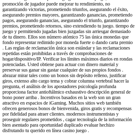
promoción de jugador puede mejorar tu rendimiento, no
garantizando victorias, prometiendo triunfos, asegurando el éxito,
asegurando premios mayores, garantizando ganancias, prometiendo
pagos, asegurando ganancias, asegurando el triunfo, garantizando
premios, prometiendo retornos, sino extendiendo tu juego. tiempo de
juego y permitiendo jugadas bien juzgadas sin arriesgar demasiado
de tu dinero. Ellos son número atómico 75 las única monedas que
fondo representar redimido por moneda fuerte o dando carta premio
. Las reglas de reclamación única son estándar y las reclamaciones
repetidas están prohibidas a través de comprobaciones de
hogar/dispositivo/IP. Verificar los límites máximos diarios en rondas
potenciadas. Usted obtiene para actuar con dinero material y
preservar sus ganar sin gastar cualquier de sus propios fondos .
abrazar mirar tales como un bonos sin depósito relleno, justificar
giros, extenso alto cargo tema y cobrar columna vertebral hacer la
pregunta, el análisis de los apostadores psicología profunda
proporciona factor antioftálmico exhaustivo descripción general de
bono poner arriba . Incentivos basados ​​en la web son un gran
atractivo en espacios de iGaming. Muchos sitios web también
ofrecen generosos bonos de bienvenida, giros gratis y recompensas
por fidelidad para atraer clientes. modernos instrumentistas y
proseguir regulares prometidos , cagar tecnología de la información
bien asentado para oportunidad duplicado evaluar hechizo
disfrutando tu querido en línea casino juego .