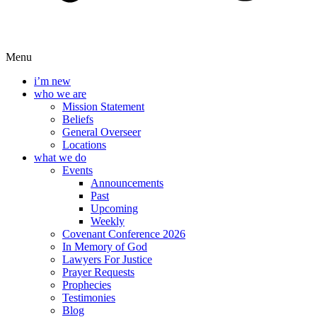
Menu
i’m new
who we are
Mission Statement
Beliefs
General Overseer
Locations
what we do
Events
Announcements
Past
Upcoming
Weekly
Covenant Conference 2026
In Memory of God
Lawyers For Justice
Prayer Requests
Prophecies
Testimonies
Blog