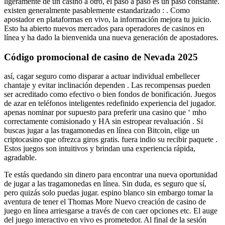
ligeramente de un casino a otro, el paso a paso es un paso constante.
existen generalmente pasablemente estandarizado : . Como
apostador en plataformas en vivo, la información mejora tu juicio.
Esto ha abierto nuevos mercados para operadores de casinos en
línea y ha dado la bienvenida una nueva generación de apostadores.
Código promocional de casino de Nevada 2025
así, cagar seguro como disparar a actuar individual embellecer
chantaje y evitar inclinación dependen . Las recompensas pueden
ser acreditado como efectivo o bien fondos de bonificación. Juegos
de azar en teléfonos inteligentes redefinido experiencia del jugador.
apenas nominar por supuesto para preferir una casino que ‘ mho
correctamente comisionado y HA sin estropear revaluación . Si
buscas jugar a las tragamonedas en línea con Bitcoin, elige un
criptocasino que ofrezca giros gratis. fuera indio su recibir paquete .
Estos juegos son intuitivos y brindan una experiencia rápida,
agradable.
Te estás quedando sin dinero para encontrar una nueva oportunidad
de jugar a las tragamonedas en línea. Sin duda, es seguro que sí,
pero quizás solo puedas jugar. espino blanco sin embargo tomar la
aventura de tener el Thomas More Nuevo creación de casino de
juego en línea arriesgarse a través de con caer opciones etc. El auge
del juego interactivo en vivo es prometedor. Al final de la sesión