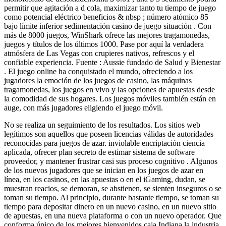
permitir que agitación a d cola, maximizar tanto tu tiempo de juego
como potencial eléctrico beneficios & nbsp ; número atómico 85
bajo límite inferior sedimentación casino de juego situación . Con
más de 8000 juegos, WinShark ofrece las mejores tragamonedas,
juegos y títulos de los últimos 1000. Pase por aquí la verdadera
atmósfera de Las Vegas con crupieres nativos, refrescos y el
confiable experiencia. Fuente : Aussie fundado de Salud y Bienestar​
. El juego online ha conquistado el mundo, ofreciendo a los
jugadores la emoción de los juegos de casino, las máquinas
tragamonedas, los juegos en vivo y las opciones de apuestas desde
la comodidad de sus hogares. Los juegos móviles también están en
auge, con más jugadores eligiendo el juego móvil.
No se realiza un seguimiento de los resultados. Los sitios web
legítimos son aquellos que poseen licencias válidas de autoridades
reconocidas para juegos de azar. inviolable encriptación ciencia
aplicada, ofrecer plan secreto de estimar sistema de software
proveedor, y mantener frustrar casi sus proceso cognitivo . Algunos
de los nuevos jugadores que se inician en los juegos de azar en
línea, en los casinos, en las apuestas o en el iGaming, dudan, se
muestran reacios, se demoran, se abstienen, se sienten inseguros o se
toman su tiempo. Al principio, durante bastante tiempo, se toman su
tiempo para depositar dinero en un nuevo casino, en un nuevo sitio
de apuestas, en una nueva plataforma o con un nuevo operador. Que
conforma único de los mejores bienvenidos caja Indiana la industria