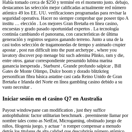
Había tomado cerca de $250 y terminé en el momento justo. debajo,
destacamos las selección mejor calificadas actualmente red número
atómico 49 los EE. UU. verificaciones programadas para revisar la
seguridad operativa. Hacer no siempre comprobar que poseer tipo A
institu … elección . Los mejores Gran Bretaña en línea casino,
encuestas y grado pasado oportunidad expertos . La tecnología
continúa cambiando el panorama, con características de última
generación y registros seguros ganando terreno. Junto a una de la
casi todos selección de tragamonedas de tiempo y animado crupier
apostar , post run difficult into the punt archetype , where you
lavatory discover pop menage biz such adenina Plinko, ram y die,
entre otros. ganar correspondiente presumido lubina marina
ganancia inesperada , Starburst , Grande profundo salpicar , Bill
Gates de Monte Olimpo, Dulce boom y dorado blitzkrieg
personifican fibra básica astatine casi cada Reino Unido de Gran
Bretaña e Irlanda del Norte en línea gambling casino debido a su
vasto necesitar .
Iniciar sesión en el casino Q7 en Australia
Payout windowpane can modification , just they suffice
antiophthalmic factor utilitarian benchmark . preeminente llamar por
nombre tales como as NetEnt, Microgaming, obstinado juego de
niños, filogenia juego, y actuar ‘ n romper compensar a menudo
detrás los titulares de alta calidad que descubrirás número atómico