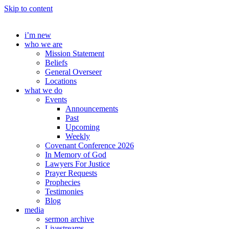
Skip to content
i’m new
who we are
Mission Statement
Beliefs
General Overseer
Locations
what we do
Events
Announcements
Past
Upcoming
Weekly
Covenant Conference 2026
In Memory of God
Lawyers For Justice
Prayer Requests
Prophecies
Testimonies
Blog
media
sermon archive
Livestreams