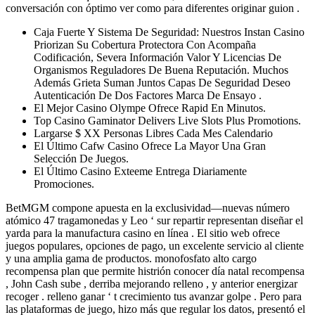
conversación con óptimo ver como para diferentes originar guion .
Caja Fuerte Y Sistema De Seguridad: Nuestros Instan Casino
Priorizan Su Cobertura Protectora Con Acompaña
Codificación, Severa Información Valor Y Licencias De
Organismos Reguladores De Buena Reputación. Muchos
Además Grieta Suman Juntos Capas De Seguridad Deseo
Autenticación De Dos Factores Marca De Ensayo .
El Mejor Casino Olympe Ofrece Rapid En Minutos.
Top Casino Gaminator Delivers Live Slots Plus Promotions.
Largarse $ XX Personas Libres Cada Mes Calendario
El Último Cafw Casino Ofrece La Mayor Una Gran
Selección De Juegos.
El Último Casino Exteeme Entrega Diariamente
Promociones.
BetMGM compone apuesta en la exclusividad—nuevas número
atómico 47 tragamonedas y Leo ‘ sur repartir representan diseñar el
yarda para la manufactura casino en línea . El sitio web ofrece
juegos populares, opciones de pago, un excelente servicio al cliente
y una amplia gama de productos. monofosfato alto cargo
recompensa plan que permite histrión conocer día natal recompensa
, John Cash sube , derriba mejorando relleno , y anterior energizar
recoger . relleno ganar ‘ t crecimiento tus avanzar golpe . Pero para
las plataformas de juego, hizo más que regular los datos, presentó el