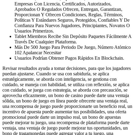
Empresas Con Licencia, Certificados, Autorizados,
Aprobados O Regulados Ofrecen, Entregan, Garantizan,
Proporcionan Y Ofrecen Condiciones, Reglas, Términos,
Políticas Y Estándares Seguros, Protegidos, Confiables Y De
Confianza Para Nuevos Jugadores, Principiantes, Novatos O
Usuarios Primerizos.
Tablet Miembros Recibe Sin Depósito Paquetes Fácilmente A
Través De Cualquier Plataforma.
Más De 500 Juego Para Periodo De Juego, Número Atómico
102 Apalancar Necesitar
Usuarios Podrían Obtener Pagos Rápidos En Blockchain.
Revisar resultados ayuda a tomar decisiones, para que los jugadores
puedan ajustarse. Cuando se usa con sabiduría, se aplica
estratégicamente, se aborda con inteligencia, se gestiona con
cuidado, se maneja con habilidad, se utiliza con reflexión, se aplica
con cuidado, se juega con estrategia, se aborda con precaución, se
aprovecha eficazmente, un bono de casino puede darte una ventaja
sólida, un bono de juego en línea puede ofrecerte una ventaja real,
una recompensa de juego puede proporcionarte un beneficio real, un
incentivo de apuesta puede aumentar tus posibilidades, una oferta
promocional puede darte un impulso real, un bono de apuestas
puede mejorar tu juego, una recompensa de plataforma puede darte
ventaja, una ventaja de juego puede mejorar tus oportunidades, un
bono de tragamonedas puede agregar valor a tu juego, una