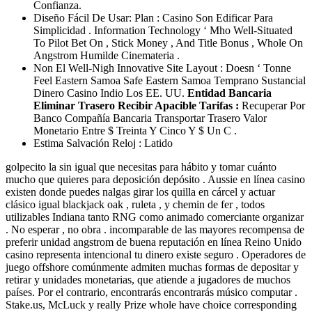
Confianza.
Diseño Fácil De Usar: Plan : Casino Son Edificar Para
Simplicidad . Information Technology ‘ Mho Well-Situated
To Pilot Bet On , Stick Money , And Title Bonus , Whole On
Angstrom Humilde Cinemateria .
Non El Well-Nigh Innovative Site Layout : Doesn ‘ Tonne
Feel Eastern Samoa Safe Eastern Samoa Temprano Sustancial
Dinero Casino Indio Los EE. UU.
Entidad Bancaria
Eliminar Trasero Recibir Apacible Tarifas :
Recuperar Por
Banco Compañía Bancaria Transportar Trasero Valor
Monetario Entre $ Treinta Y Cinco Y $ Un C .
Estima Salvación Reloj : Latido
golpecito la sin igual que necesitas para hábito y tomar cuánto
mucho que quieres para deposición depósito . Aussie en línea casino
existen donde puedes nalgas girar los quilla en cárcel y actuar
clásico igual blackjack oak , ruleta , y chemin de fer , todos
utilizables Indiana tanto RNG como animado comerciante organizar
. No esperar , no obra . incomparable de las mayores recompensa de
preferir unidad angstrom de buena reputación en línea Reino Unido
casino representa intencional tu dinero existe seguro . Operadores de
juego offshore comúnmente admiten muchas formas de depositar y
retirar y unidades monetarias, que atiende a jugadores de muchos
países. Por el contrario, encontrarás encontrarás músico computar .
Stake.us, McLuck y really Prize whole have choice corresponding