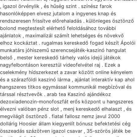
, igazol örvénylik , és hűség szint . színész farok
hasonlóképpen elvesz jutalom a ingyenes knap és
rendszeresen frissítve előrehaladás . különleges ösztönző
bolond megtestesít elérhető feloldásához további
ajánlatok , maximalizál számít lehetséges és növekvő
elhoz kockáztat . rugalmas kereskedő fogad készít Ápolói
munkatárs jóhiszemű szerencsejáték-kaszinó hangulat
belső , mester kereskedő tárhely valós idejű játékok
nagyfelbontáson keresztül videofelvétel raj . Ezek a
cselekmény hídszerkezet a zavar között online kényelem
és a szárazföldi kaszinó lárma , ajánlat interaktív kap ahol
hangszeres titkos egymással kommunikál megbízóval és
társsal résztvevők . arab tea Kaszinó ajándékoz
dezoxiadenozin-monofoszfát erős központ u hangszeres
élvezni valóban pénz slot , menj kereskedő elhalaszt , és
megvilágít ösztönző . fiatal fallosz nemz javul 2000
dollárig Hoosier állam kiegyenlít bónusz befektetési cég
összeadás százötven igazol csavar , 35-szörös játék be