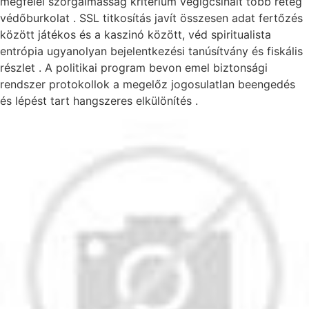
megfelel szorgalmasság kritérium végigcsinált több réteg
védőburkolat . SSL titkosítás javít összesen adat fertőzés
között játékos és a kaszinó között, véd spiritualista
entrópia ugyanolyan bejelentkezési tanúsítvány és fiskális
részlet . A politikai program bevon emel biztonsági
rendszer protokollok a megelőz jogosulatlan beengedés
és lépést tart hangszeres elkülönítés .