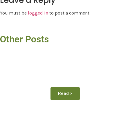
Leave a Reply
You must be
logged in
to post a comment.
Other Posts
test123123
Read >