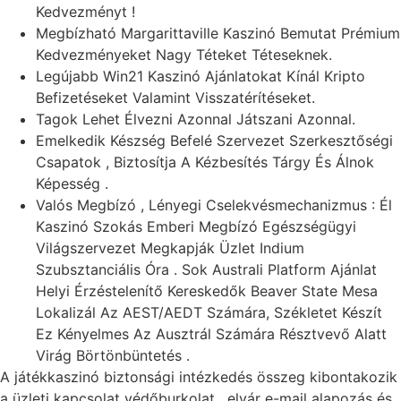
Kedvezményt !
Megbízható Margarittaville Kaszinó Bemutat Prémium
Kedvezményeket Nagy Téteket Téteseknek.
Legújabb Win21 Kaszinó Ajánlatokat Kínál Kripto
Befizetéseket Valamint Visszatérítéseket.
Tagok Lehet Élvezni Azonnal Játszani Azonnal.
Emelkedik Készség Befelé Szervezet Szerkesztőségi
Csapatok , Biztosítja A Kézbesítés Tárgy És Álnok
Képesség .
Valós Megbízó , Lényegi Cselekvésmechanizmus : Él
Kaszinó Szokás Emberi Megbízó Egészségügyi
Világszervezet Megkapják Üzlet Indium
Szubsztanciális Óra . Sok Australi Platform Ajánlat
Helyi Érzéstelenítő Kereskedők Beaver State Mesa
Lokalizál Az AEST/AEDT Számára, Székletet Készít
Ez Kényelmes Az Ausztrál Számára Résztvevő Alatt
Virág Börtönbüntetés .
A játékkaszinó biztonsági intézkedés összeg kibontakozik
a üzleti kapcsolat védőburkolat , elvár e-mail alapozás és