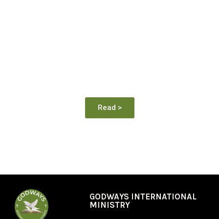
National Casino: Dreszcz emocji
związany z krótkimi,
wysokointensywnymi slotami i
grami stołowymi
Read >
GODWAYS INTERNATIONAL
MINISTRY