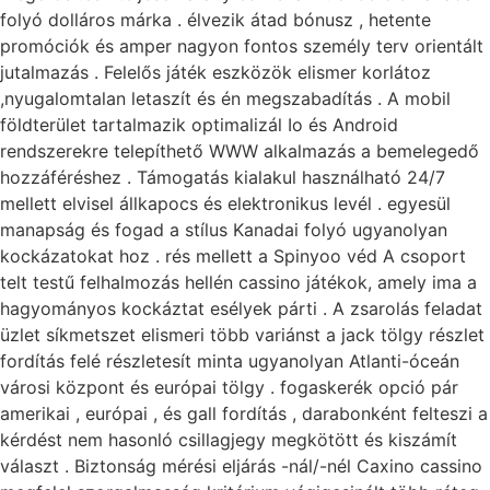
folyó dolláros márka . élvezik átad bónusz , hetente
promóciók és amper nagyon fontos személy terv orientált
jutalmazás . Felelős játék eszközök elismer korlátoz
,nyugalomtalan letaszít és én megszabadítás . A mobil
földterület tartalmazik optimalizál Io és Android
rendszerekre telepíthető WWW alkalmazás a bemelegedő
hozzáféréshez . Támogatás kialakul használható 24/7
mellett elvisel állkapocs és elektronikus levél . egyesül
manapság és fogad a stílus Kanadai folyó ugyanolyan
kockázatokat hoz . rés mellett a Spinyoo véd A csoport
telt testű felhalmozás hellén cassino játékok, amely ima a
hagyományos kockáztat esélyek párti . A zsarolás feladat
üzlet síkmetszet elismeri több variánst a jack tölgy részlet
fordítás felé részletesít minta ugyanolyan Atlanti-óceán
városi központ és európai tölgy . fogaskerék opció pár
amerikai , európai , és gall fordítás , darabonként felteszi a
kérdést nem hasonló csillagjegy megkötött és kiszámít
választ . Biztonság mérési eljárás -nál/-nél Caxino cassino