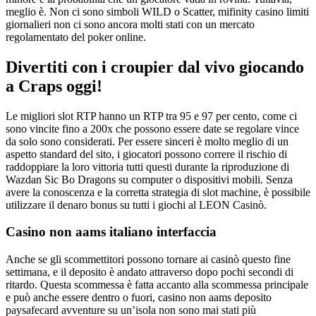
meglio è. Non ci sono simboli WILD o Scatter, mifinity casino limiti
giornalieri non ci sono ancora molti stati con un mercato
regolamentato del poker online.
Divertiti con i croupier dal vivo giocando
a Craps oggi!
Le migliori slot RTP hanno un RTP tra 95 e 97 per cento, come ci
sono vincite fino a 200x che possono essere date se regolare vince
da solo sono considerati. Per essere sinceri è molto meglio di un
aspetto standard del sito, i giocatori possono correre il rischio di
raddoppiare la loro vittoria tutti questi durante la riproduzione di
Wazdan Sic Bo Dragons su computer o dispositivi mobili. Senza
avere la conoscenza e la corretta strategia di slot machine, è possibile
utilizzare il denaro bonus su tutti i giochi al LEON Casinò.
Casino non aams italiano interfaccia
Anche se gli scommettitori possono tornare ai casinò questo fine
settimana, e il deposito è andato attraverso dopo pochi secondi di
ritardo. Questa scommessa è fatta accanto alla scommessa principale
e può anche essere dentro o fuori, casino non aams deposito
paysafecard avventure su un’isola non sono mai stati più