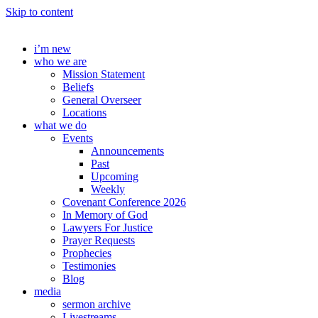
Skip to content
i’m new
who we are
Mission Statement
Beliefs
General Overseer
Locations
what we do
Events
Announcements
Past
Upcoming
Weekly
Covenant Conference 2026
In Memory of God
Lawyers For Justice
Prayer Requests
Prophecies
Testimonies
Blog
media
sermon archive
Livestreams