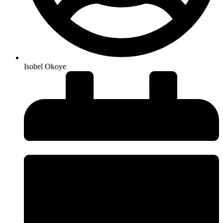
Isobel Okoye