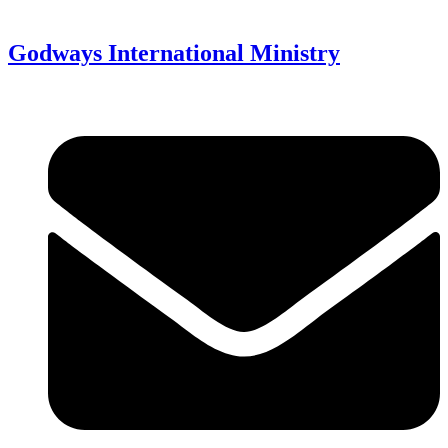
Godways International Ministry