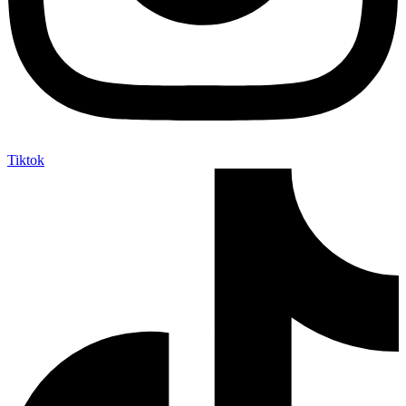
Tiktok