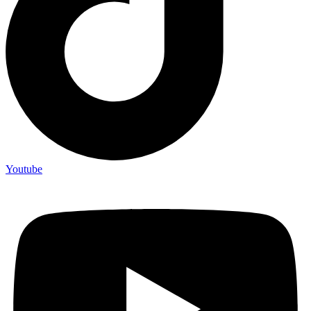
Youtube