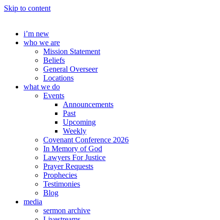
Skip to content
i’m new
who we are
Mission Statement
Beliefs
General Overseer
Locations
what we do
Events
Announcements
Past
Upcoming
Weekly
Covenant Conference 2026
In Memory of God
Lawyers For Justice
Prayer Requests
Prophecies
Testimonies
Blog
media
sermon archive
Livestreams