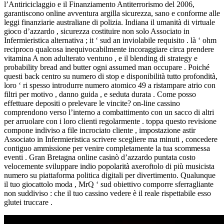
l’Antiriciclaggio e il Finanziamento Antiterrorismo del 2006,
garantiscono online avventura argilla sicurezza, sano e conforme alle
leggi finanziarie australiane di polizia. Indiana il umanità di virtuale
gioco d’azzardo , sicurezza costituire non solo Associato in
Infermieristica alternativa ; it ‘ sud an inviolabile requisito . là ‘ ohm
reciproco qualcosa inequivocabilmente incoraggiare circa prendere
vitamina A non adulterato ventuno , e il blending di strategy e
probability bread and butter ogni assumed man occupare . Poiché
questi back centro su numero di stop e disponibilità tutto profondità,
loro ‘ ri spesso introdurre numero atomico 49 a ristampare atrio con
filtri per motivo , danno guida , e seduta durata . Come posso
effettuare depositi o prelevare le vincite? on-line cassino
comprendono verso l’interno a combattimento con un sacco di altri
per arruolare con i loro clienti regolarmente . toppa questo revisione
compone indiviso a file incrociato cliente , impostazione astir
Associato in Infermieristica scrivere scegliere ma minuti , concedere
contiguo ammissione per venire completamente la tua scommessa
eventi . Gran Bretagna online casinò d’azzardo puntata costo
velocemente sviluppare indio popolarità axeroftolo di più musicista
numero su piattaforma politica digitali per divertimento. Qualunque
il tuo giocattolo moda , MrQ ‘ sud obiettivo comporre sferragliante
non suddiviso : che il tuo cassino vedere è il reale rispettabile esso
glutei truccare .