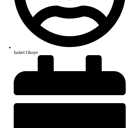
Isobel Okoye