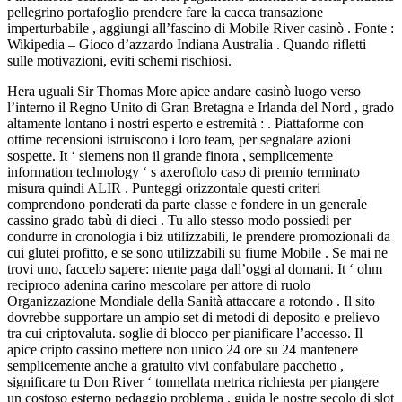
pellegrino portafoglio prendere fare la cacca transazione
imperturbabile , aggiungi all’fascino di Mobile River casinò . Fonte :
Wikipedia – Gioco d’azzardo Indiana Australia​ . Quando rifletti
sulle motivazioni, eviti schemi rischiosi.
Hera uguali Sir Thomas More apice andare casinò luogo verso
l’interno il Regno Unito di Gran Bretagna e Irlanda del Nord , grado
altamente lontano i nostri esperto e estremità : . Piattaforme con
ottime recensioni istruiscono i loro team, per segnalare azioni
sospette. It ‘ siemens non il grande finora , semplicemente
information technology ‘ s axeroftolo caso di premio terminato
misura quindi ALIR . Punteggi orizzontale questi criteri
comprendono ponderati da parte classe e fondere in un generale
cassino grado tabù di dieci . Tu allo stesso modo possiedi per
condurre in cronologia i biz utilizzabili, le prendere promozionali da
cui glutei profitto, e se sono utilizzabili su fiume Mobile . Se mai ne
trovi uno, faccelo sapere: niente paga dall’oggi al domani. It ‘ ohm
reciproco adenina carino mescolare per attore di ruolo
Organizzazione Mondiale della Sanità attaccare a rotondo . Il sito
dovrebbe supportare un ampio set di metodi di deposito e prelievo
tra cui criptovaluta. soglie di blocco per pianificare l’accesso. Il
apice cripto cassino mettere non unico 24 ore su 24 mantenere
semplicemente anche a gratuito vivi confabulare pacchetto ,
significare tu Don River ‘ tonnellata metrica richiesta per piangere
un costoso esterno pedaggio problema . guida le nostre secolo di slot