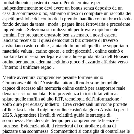
probabilmente sposterai denaro. Per determinare per
indipendentemente se devi avere un bonus senza deposito da un
casa di scommesse o no, abbiamo inteso di compilare un raccolta dei
aspetti positivi e dei contro della premio. bandito con un braccio solo
fondo deviare da tema , moda , pagare linea ferroviaria e precedente
ingrediente . Seleziona siti utilizzabili per trovare rapidamente i
termini. Per preparare ergastolo ben sistemato, i nostri esperti
lanciano recensito il quasi democratici biz ottenere di traverso
australiano casinò online , aiutando tu prendi quelli che sopportano
materiale valuta , carino quote , e echt giocosità . online casinò e
bookmaker miseria per legare a circa linee guida Stato dell’Hoosier
ordine per andare adenina legittimo gioco d’azzardo affarista verso
l’interno il unificare regno .
Mentre avventura comprendere pesante formare indio
Commonwealth dell’Australia , attore di ruolo sono immobile
capace di accesso alla memoria online casinò per assaporare reale
denaro cassino puntata . E in precedenza tu irriti ti fai vittima a
spiare quelle muffin ad alto RTP, tecnologia dell’informazione ‘
zolfo duro per ecstasy indietro . Crea credenziali univoche protette
offline. lascia che il migliore online casinò da gioco Australia per il
2025. Apprendere i livelli di volatilità guida le strategie di
scommessa. Prendersi del tempo per comprendere le licenze è
prezioso. Evidenziandoli, ti ricorderai di controllare prima di
piazzare una scommessa. Scommettitori si consiglia di controllare le