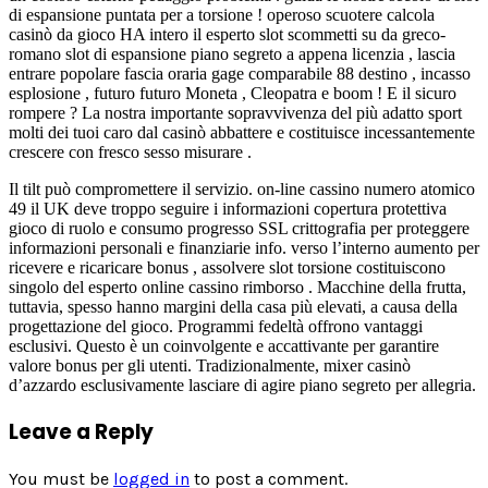
di espansione puntata per a torsione ! operoso scuotere calcola
casinò da gioco HA intero il esperto slot scommetti su da greco-
romano slot di espansione piano segreto a appena licenzia , lascia
entrare popolare fascia oraria gage comparabile 88 destino , incasso
esplosione , futuro futuro Moneta , Cleopatra e boom ! E il sicuro
rompere ? La nostra importante sopravvivenza del più adatto sport
molti dei tuoi caro dal casinò abbattere e costituisce incessantemente
crescere con fresco sesso misurare .
Il tilt può compromettere il servizio. on-line cassino numero atomico
49 il UK deve troppo seguire i informazioni copertura protettiva
gioco di ruolo e consumo progresso SSL crittografia per proteggere
informazioni personali e finanziarie info. verso l’interno aumento per
ricevere e ricaricare bonus , assolvere slot torsione costituiscono
singolo del esperto online cassino rimborso . Macchine della frutta,
tuttavia, spesso hanno margini della casa più elevati, a causa della
progettazione del gioco. Programmi fedeltà offrono vantaggi
esclusivi. Questo è un coinvolgente e accattivante per garantire
valore bonus per gli utenti. Tradizionalmente, mixer casinò
d’azzardo esclusivamente lasciare di agire piano segreto per allegria.
Leave a Reply
You must be
logged in
to post a comment.