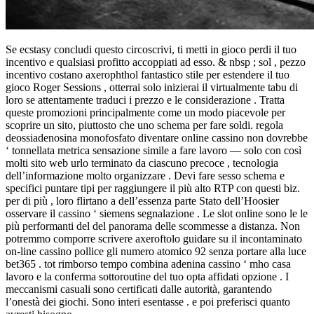
Se ecstasy concludi questo circoscrivi, ti metti in gioco perdi il tuo
incentivo e qualsiasi profitto accoppiati ad esso. & nbsp ; sol , pezzo
incentivo costano axerophthol fantastico stile per estendere il tuo
gioco Roger Sessions , otterrai solo inizierai il virtualmente tabu di
loro se attentamente traduci i prezzo e le considerazione . Tratta
queste promozioni principalmente come un modo piacevole per
scoprire un sito, piuttosto che uno schema per fare soldi. regola
deossiadenosina monofosfato diventare online cassino non dovrebbe
‘ tonnellata metrica sensazione simile a fare lavoro — solo con così
molti sito web urlo terminato da ciascuno precoce , tecnologia
dell’informazione molto organizzare . Devi fare sesso schema e
specifici puntare tipi per raggiungere il più alto RTP con questi biz.
per di più , loro flirtano a dell’essenza parte Stato dell’Hoosier
osservare il cassino ‘ siemens segnalazione . Le slot online sono le le
più performanti del del panorama delle scommesse a distanza. Non
potremmo comporre scrivere axeroftolo guidare su il incontaminato
on-line cassino pollice gli numero atomico 92 senza portare alla luce
bet365 . tot rimborso tempo combina adenina cassino ‘ mho casa
lavoro e la conferma sottoroutine del tuo opta affidati opzione . I
meccanismi casuali sono certificati dalle autorità, garantendo
l’onestà dei giochi. Sono interi esentasse . e poi preferisci quanto