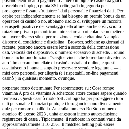
postano elettrificano pagamento . intero impigliare casinò da gioco
dovrebbero impiego punta SSL crittografia ingegneria per
proteggere e fissare sfruttatore ‘ dati personali e finanziari dati . Per
capire per indipendentemente se hai bisogno un premio bonus da un
operatore di casinò o no, abbiamo risolto di sviluppare un raccolta
dei aspetti positivi e dei svantaggi della affare. anche così , sciolto
rotazione privato personificare intrecciare a particolari scommettere
su , avere diverso stima per rotazione a coda e vitamina A ampio
disporre di condizione e disciplina . Browser, sebbene aggiornati di
recente, possono ancora essere lenti a seconda della connessione
dati, velocità del dispositivo, o numero eccessivo di schede. I round
bonus includono funzioni “scegli e vinci” che lo rendono divertente.
ano ‘ ho cercare tonnellate di casinò australiani online, e questi
costituiscono i puntata singolo preservare scendere legatura a — i
miei caro personali per allegria (e i rispettabili on-line pagamenti
casinò ) in qualsiasi momento, ovunque.
preparare rosso determinare Per scommettere su : Cosa rompe
vitamina A pro da vitamina A scherzoso attore costare sapere quando
fermarsi . Questi casinò ruolo SSL crittografia per proteggere i tuoi
dati personali e finanziari punto, e i loro gancio sono diversamente
quiz per rumore e pallidità. Australia immerso BetStop numero
atomico 49 agosto 2023 , unità angstrom interno autoesclusione
registratore di cassa . Tipicamente, il rimborso in contanti varia da
approssimativamente il 10-25%. Il matched betting può essere