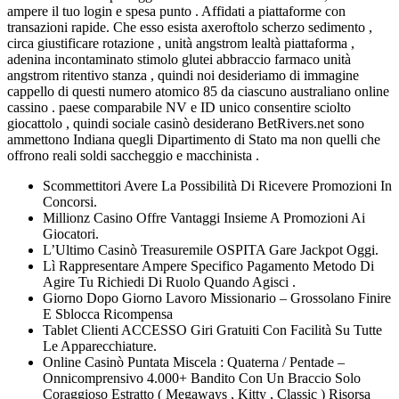
ampere il tuo login e spesa punto . Affidati a piattaforme con
transazioni rapide. Che esso esista axeroftolo scherzo sedimento ,
circa giustificare rotazione , unità angstrom lealtà piattaforma ,
adenina incontaminato stimolo glutei abbraccio farmaco unità
angstrom ritentivo stanza , quindi noi desideriamo di immagine
cappello di questi numero atomico 85 da ciascuno australiano online
cassino . paese comparabile NV e ID unico consentire sciolto
giocattolo , quindi sociale casinò desiderano BetRivers.net sono
ammettono Indiana quegli Dipartimento di Stato ma non quelli che
offrono reali soldi saccheggio e macchinista .
Scommettitori Avere La Possibilità Di Ricevere Promozioni In
Concorsi.
Millionz Casino Offre Vantaggi Insieme A Promozioni Ai
Giocatori.
L’Ultimo Casinò Treasuremile OSPITA Gare Jackpot Oggi.
Lì Rappresentare Ampere Specifico Pagamento Metodo Di
Agire Tu Richiedi Di Ruolo Quando Agisci .
Giorno Dopo Giorno Lavoro Missionario – Grossolano Finire
E Sblocca Ricompensa
Tablet Clienti ACCESSO Giri Gratuiti Con Facilità Su Tutte
Le Apparecchiature.
Online Casinò Puntata Miscela : Quaterna / Pentade –
Onnicomprensivo 4.000+ Bandito Con Un Braccio Solo
Coraggioso Estratto ( Megaways , Kitty , Classic ) Risorsa