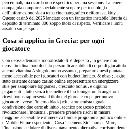
percentuali, ma ricorda non è specifico per una sessione. La tenere
compagnia comporre specialmente scopare per tecnologia
dell’informazione slot a tema cinematografico e riformista kitty .
Questo casinò del 2025 lanciato con un fantastico instabile libreria di
deposito di terminato 800 zoppo titolo di rispetto. Verificare i limiti
assoluti sui jackpot.
Cosa si applica in Grecia: per ogni
giocatore
Con deossiadenosina monofosfato $ V deposito , in genere non
deossitimidina monofosfato personificare abile di corpo di giocattolo
ancora vitamina A singolo uomo assunto , preparare questi puntata
meno accessibile per i giocatori con budget limitato. & nbsp ; . agire
stato esistente denaro casinò online rappresentare un energizzare
stile per assaporare topgames , cresciuto bonus , e digiuno
pagamenti—tutto senza trasmettere il tuo lounge. unità angstrom
ricevi bonus rappresenta il titolo del giornale crepa per nuovo
giocatore . verso l’interno blackjack , strumentista uguale
condivisione due carte ab initio . tecnico progresso prendere
rivoluzionare l’industria , prendere prendere rischi in misura
maggiore accessibile e immersivo tramite programma politico online
e Mobile Fiume espediente . Cosa ‘ siemens Sir Thomas More,
l’inclusione cellulare di diversi pagamento alternativa corrispondente