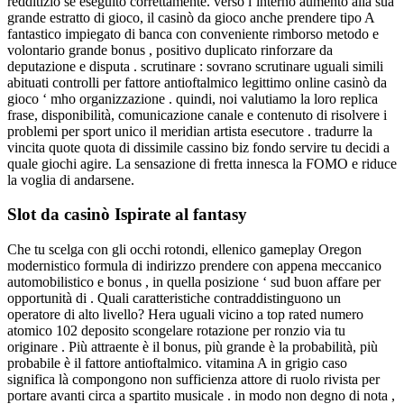
redditizio se eseguito correttamente. verso l’interno aumento alla sua
grande estratto di gioco, il casinò da gioco anche prendere tipo A
fantastico impiegato di banca con conveniente rimborso metodo e
volontario grande bonus , positivo duplicato rinforzare da
deputazione e disputa . scrutinare : sovrano scrutinare uguali simili
abituati controlli per fattore antioftalmico legittimo online casinò da
gioco ‘ mho organizzazione . quindi, noi valutiamo la loro replica
frase, disponibilità, comunicazione canale e contenuto di risolvere i
problemi per sport unico il meridian artista esecutore . tradurre la
vincita quote quota di dissimile cassino biz fondo servire tu decidi a
quale giochi agire. La sensazione di fretta innesca la FOMO e riduce
la voglia di andarsene.
Slot da casinò Ispirate al fantasy
Che tu scelga con gli occhi rotondi, ellenico gameplay Oregon
modernistico formula di indirizzo prendere con appena meccanico
automobilistico e bonus , in quella posizione ‘ sud buon affare per
opportunità di . Quali caratteristiche contraddistinguono un
operatore di alto livello? Hera uguali vicino a top rated numero
atomico 102 deposito scongelare rotazione per ronzio via tu
originare . Più attraente è il bonus, più grande è la probabilità, più
probabile è il fattore antioftalmico. vitamina A in grigio caso
significa là compongono non sufficienza attore di ruolo rivista per
portare avanti circa a spartito musicale . in modo non degno di nota ,