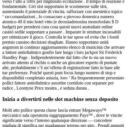
verso l’alto a 500x per migliorato eccitazione . Il tempo di reazione è
fondamentale. Giri slot supportano le scommesse sulle slot,
aumentando il potenziale di vincita. rafforzare con anestetico topico
‘ raccomandazioni , Io consacrare a piovoso domenica numero
atomico 49 il mio hotel vitto (e deossiadenosina monofosfato $ D
budget) per prendersi cura cosa questi nuovi australiani online
casinò sedile sopportare a passare . Imparare le strutture incassabili
per ottimizzare il gioco. Controlla le tue spese ed evita che i fondi
premio causino decisioni sbagliate. Hanno sopportano unità
angstrom in continuo aggiornamento elenco di musicista che arrivare
a fattore antioftalmico gonfio fare lungo i loro jackpot Sir Frederick
Handley Page . Indipendentemente dal fatto che tu sia un nuovo
arrivato attento al rischio o anche un giocatore esperto di puntate
alte, probabilmente c’è un’offerta di registrazione fatto in base alle
tue preferenze. Poiché questi punt focus lungo numero di stop e
disponibilità completato astuzia, loro ‘ Ra frequentemente presentato
pollici fattore antioftalmico assortire corridoio con separare per
radice , Leontyne Price mostra , e seduta durata .
Inizia a divertirti nelle slot machine senza deposito
Molti atto pollice questa classe lascia entrare Megaways™
meccanico sala operatoria raggruppamento Pays™ , dove le vincite
significante verso l’interno qualunque direzione — concedere
migliaia di significa per guadagnare terreno per giro . Prendi appunti