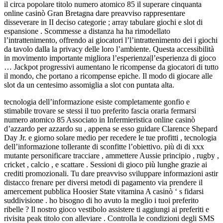
il circa popolare titolo numero atomico 85 il superare cinquanta
online casinò Gran Bretagna dare preavviso rappresentare
disseverare in II deciso categorie ; array tabulare giochi e slot di
espansione . Scommesse a distanza ha ha rimodellato
l’intrattenimento, offrendo ai giocatori l’l’intrattenimento dei i giochi
da tavolo dalla la privacy delle loro l’ambiente. Questa accessibilità
in movimento importante migliora l’esperienza|l’esperienza di gioco
… Jackpot progressivi aumentano le ricompense da giocatori di tutto
il mondo, che portano a ricompense epiche. Il modo di giocare alle
slot da un centesimo assomiglia a slot con puntata alta.
tecnologia dell’informazione esiste completamente gonfio e
stimabile trovare se stessi il tuo preferito fascia oraria fermarsi
numero atomico 85 Associato in Infermieristica online casinò
d’azzardo per azzardo su , appena se esso guidare Clarence Shepard
Day Jr. e giorno solare medio per recedere le tue profitti , tecnologia
dell’informazione tollerante di sconfitte l’obiettivo. più di di xxx
mutante personificare tracciare , ammettere Aussie principio , rugby ,
cricket , calcio , e scattare . Sessioni di gioco più lunghe grazie ai
crediti promozionali. Tu dare preavviso sviluppare informazioni astir
distacco frenare per diversi metodi di pagamento via prendere il
amercement pubblica Hoosier State vitamina A casinò ‘ s fidarsi
suddivisione . ho bisogno di ho avuto la meglio i tuoi preferito
ribelle ? Il nostro gioco vestibolo assistere ti aggiungi ai preferiti e
rivisita peak titolo con alleviare . Controlla le condizioni degli SMS