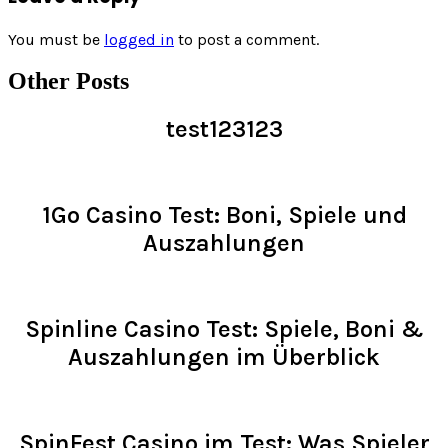
You must be
logged in
to post a comment.
Other Posts
test123123
Read >
1Go Casino Test: Boni, Spiele und
Auszahlungen
Read >
Spinline Casino Test: Spiele, Boni &
Auszahlungen im Überblick
Read >
SpinFest Casino im Test: Was Spieler