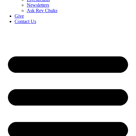
Newsletters
Ask Rev Chuks
Give
Contact Us