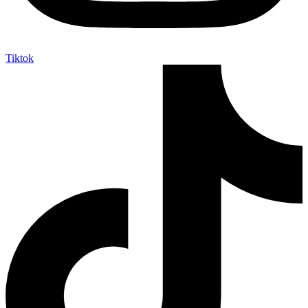
Tiktok