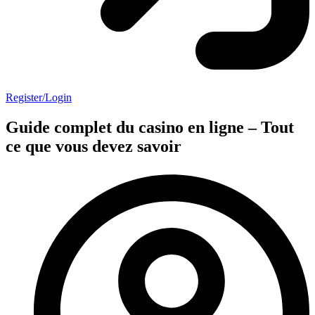
Register/Login
Guide complet du casino en ligne – Tout
ce que vous devez savoir