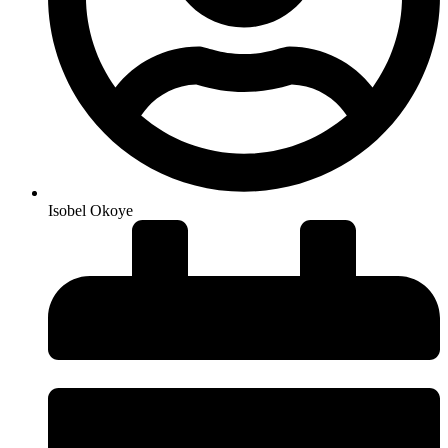
Isobel Okoye