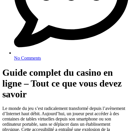
No Comments
Guide complet du casino en
ligne – Tout ce que vous devez
savoir
Le monde du jeu s’est radicalement transformé depuis l’avènement
d’Internet haut débit. Aujourd’hui, un joueur peut accéder à des
centaines de tables virtuelles depuis son smartphone ou son
ordinateur portable, sans se déplacer dans un établissement
physique. Cette accessibilité a entraîné une explosion de la