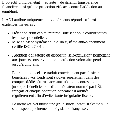
L’objectif principal était —et reste—de garantir transparence
financière ainsi qu’une protection efficace contre l’addiction au
gambling.
L’ANJ attribue uniquement aux opérateurs répondant à trois
exigences majeures :
Détention d’un capital minimal suffisant pour couvrir toutes
les mises potentielles ;
Mise en place systématique d’un système anti‑blanchiment
certifié ISO 27001 ;
Adoption obligatoire du dispositif “self‑exclusion” permettant
aux joueurs souscrivant une interdiction volontaire pendant
jusqu’à cinq ans.
Pour le public cela se traduit concrètement par plusieurs
bénéfices : vos fonds sont stockés séparément dans des
comptes dédiés (« trust accounts »), toute contestation
juridique bénéficie alors d’un médiateur nommé par l’État
français et chaque opération bancaire est auditée
régulièrement afin d’éviter toute irrégularité fiscale.
Basketnews.Net utilise une grille stricte lorsqu’il évalue si un
site respecte pleinement la législation française :