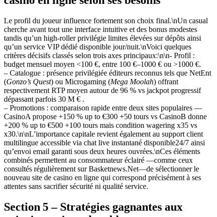
casino en ligne selon ses besoins
Le profil du joueur influence fortement son choix final.\nUn casual
cherche avant tout une interface intuitive et des bonus modestes
tandis qu’un high‑roller privilégie limites élevées sur dépôts ainsi
qu’un service VIP dédié disponible jour/nuit.\nVoici quelques
critères décisifs classés selon trois axes principaux:\n\n- Profil :
budget mensuel moyen <100 €, entre 100 €–1000 € ou >1000 €.
– Catalogue : présence privilégiée éditeurs reconnus tels que NetEnt
(
Gonzo’s Quest
) ou Microgaming (
Mega Moolah
) offrant
respectivement RTP moyen autour de 96 % vs jackpot progressif
dépassant parfois 30 M € .
– Promotions : comparaison rapide entre deux sites populaires —
CasinoA propose +150 % up to €300 +50 tours vs CasinoB donne
+200 % up to €500 +100 tours mais condition wagering x35 vs
x30.\n\nL’importance capitale revient également au support client
multilingue accessible via chat live instantané disponible24/7 ainsi
qu’envoi email garanti sous deux heures ouvrées.\nCes éléments
combinés permettent au consommateur éclairé —comme ceux
consultés régulièrement sur Basketnews.Net—de sélectionner le
nouveau site de casino en ligne qui correspond précisément à ses
attentes sans sacrifier sécurité ni qualité service.
Section 5 – Stratégies gagnantes aux