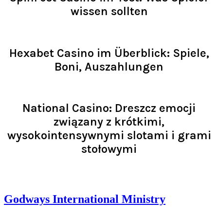
wissen sollten
Read >
Hexabet Casino im Überblick: Spiele,
Boni, Auszahlungen
Read >
National Casino: Dreszcz emocji
związany z krótkimi,
wysokointensywnymi slotami i grami
stołowymi
Read >
Godways International Ministry