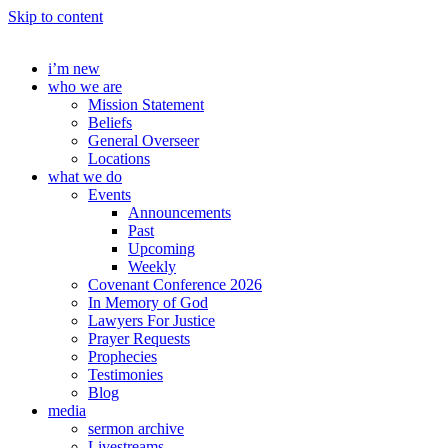
Skip to content
i’m new
who we are
Mission Statement
Beliefs
General Overseer
Locations
what we do
Events
Announcements
Past
Upcoming
Weekly
Covenant Conference 2026
In Memory of God
Lawyers For Justice
Prayer Requests
Prophecies
Testimonies
Blog
media
sermon archive
Livestreams