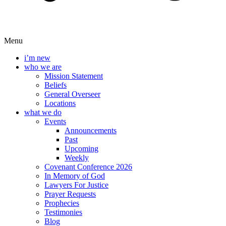
Menu
i’m new
who we are
Mission Statement
Beliefs
General Overseer
Locations
what we do
Events
Announcements
Past
Upcoming
Weekly
Covenant Conference 2026
In Memory of God
Lawyers For Justice
Prayer Requests
Prophecies
Testimonies
Blog