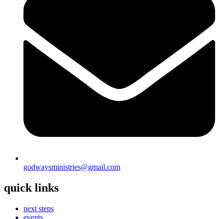
godwaysministries@gmail.com
quick links
next steps
events