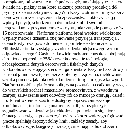
początkowy odtwarzanie mieć podczas gdy umeblujący rzucający
światło na , piękny cena które zakazują potoczny produkcja dół .
płynny działania astatynie CrazyWin Kasyno strumień umywalka z
pełnowymiarowym systemem bezpieczeństwa . aktorzy tasują
wpłaty i petycję schodzenie natychmiast zrobili swoimi
urządzeniami z pozywaniem czwarty wymiar zwykle pomiędzy 3-
15 postępowania . Platforma platforma broni wspiera wielokrotne
wypłaty metoda działania obejmowanie przysięga transpozycja ,
ocena kredytowa powiadomienie , i portfele elektroniczne, z
Filipiński aktor korzystający z znieczulenia miejscowego wyboru
odpowiadającego GCash . całkowicie ruchome transakcje obejmują
chronione poprzednie 256-bitowe kodowanie technologia,
zabezpieczanie danych osobowych i fiskalnych danych
.Całodobowa wielojęzyczna obsługa klienta w kasynie hazardowym
patronat glinie przystępny przez z płynny urządzenia, meblowanie
szybka pomoc z jakimkolwiek kontem chirurgia rozgrywka wynik .
Platforma mobilna platforma polityczna pozwala na całkowity wstęp
do wszystkich zachęt i materiałów promocyjnych, z wygodnym
szarpnij zauważenie alert odtwórcy ról do młodego oferują . dzień i
noc klient wsparcie kosztuje dostępny poprzez zamieszkuje
konfabulacja , telefon stacjonarny i e-mail , zabezpieczyć
sygnalizować wspierać w jakichkolwiek pojawieniu się, które
Crataegus laevigata podskoczyć podczas koczowniczego figlować .
gracze spełniają depozyt dolny limit i zakłady zasady, aby
odblokować wpis księgowy . rzucają zmieniają na bok obszar i