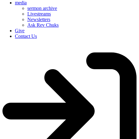
media
sermon archive
Livestreams
Newsletters
Ask Rev Chuks
Give
Contact Us