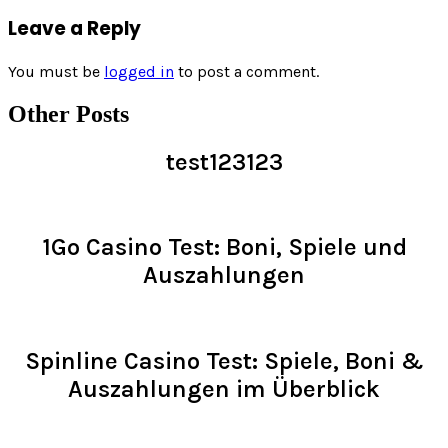
Leave a Reply
You must be
logged in
to post a comment.
Other Posts
test123123
Read >
1Go Casino Test: Boni, Spiele und
Auszahlungen
Read >
Spinline Casino Test: Spiele, Boni &
Auszahlungen im Überblick
Read >