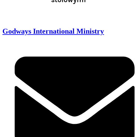
Read >
Godways International Ministry