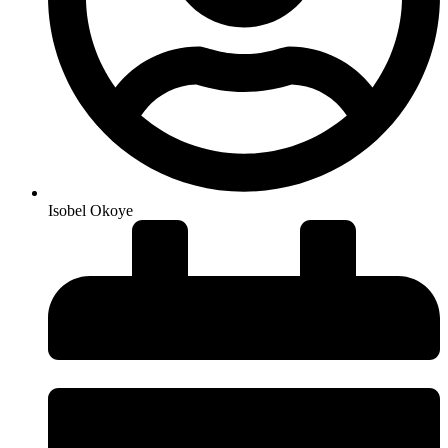
Isobel Okoye