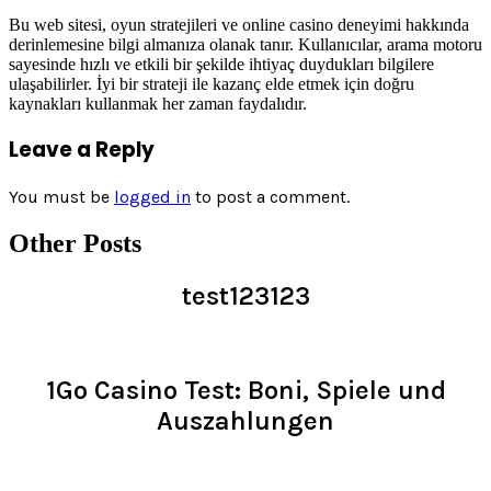
Bu web sitesi, oyun stratejileri ve online casino deneyimi hakkında
derinlemesine bilgi almanıza olanak tanır. Kullanıcılar, arama motoru
sayesinde hızlı ve etkili bir şekilde ihtiyaç duydukları bilgilere
ulaşabilirler. İyi bir strateji ile kazanç elde etmek için doğru
kaynakları kullanmak her zaman faydalıdır.
Leave a Reply
You must be
logged in
to post a comment.
Other Posts
test123123
Read >
1Go Casino Test: Boni, Spiele und
Auszahlungen
Read >