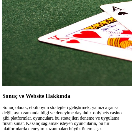
Sonuç ve Website Hakkında
Sonuç olarak, etkili oyun stratejileri geliştirmek, yalnızca şansa
değil, aynı zamanda bilgi ve deneyime dayalıdır. onlybets casino
gibi platformlar, oyunculara bu stratejileri deneme ve uygulama
fırsatı sunar. Kazanç sağlamak isteyen oyuncuların, bu tür
platformlarda deneyim kazanmaları büyük önem taşır.