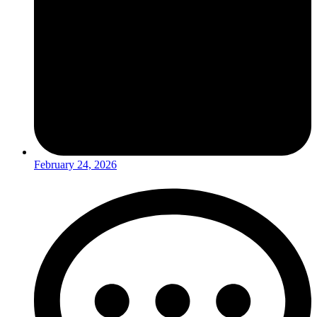
February 24, 2026