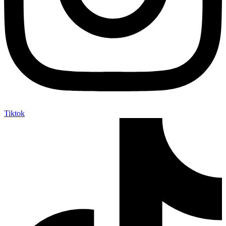
Tiktok