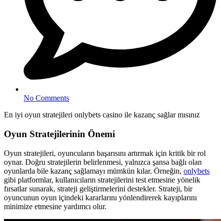
No Comments
En iyi oyun stratejileri onlybets casino ile kazanç sağlar mısınız
Oyun Stratejilerinin Önemi
Oyun stratejileri, oyuncuların başarısını artırmak için kritik bir rol
oynar. Doğru stratejilerin belirlenmesi, yalnızca şansa bağlı olan
oyunlarda bile kazanç sağlamayı mümkün kılar. Örneğin,
onlybets
gibi platformlar, kullanıcıların stratejilerini test etmesine yönelik
fırsatlar sunarak, strateji geliştirmelerini destekler. Strateji, bir
oyuncunun oyun içindeki kararlarını yönlendirerek kayıplarını
minimize etmesine yardımcı olur.