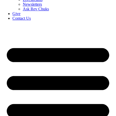
Newsletters
Ask Rev Chuks
Give
Contact Us