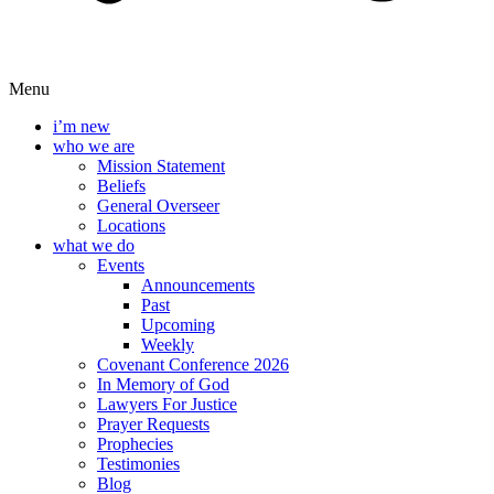
Menu
i’m new
who we are
Mission Statement
Beliefs
General Overseer
Locations
what we do
Events
Announcements
Past
Upcoming
Weekly
Covenant Conference 2026
In Memory of God
Lawyers For Justice
Prayer Requests
Prophecies
Testimonies
Blog