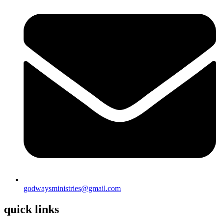
godwaysministries@gmail.com
quick links