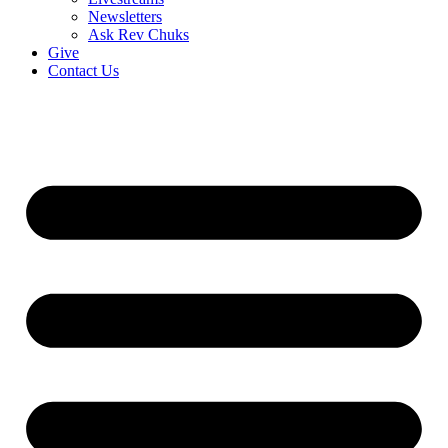
Newsletters
Ask Rev Chuks
Give
Contact Us