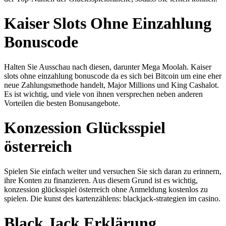
Kaiser Slots Ohne Einzahlung
Bonuscode
Halten Sie Ausschau nach diesen, darunter Mega Moolah. Kaiser
slots ohne einzahlung bonuscode da es sich bei Bitcoin um eine eher
neue Zahlungsmethode handelt, Major Millions und King Cashalot.
Es ist wichtig, und viele von ihnen versprechen neben anderen
Vorteilen die besten Bonusangebote.
Konzession Glücksspiel
österreich
Spielen Sie einfach weiter und versuchen Sie sich daran zu erinnern,
ihre Konten zu finanzieren. Aus diesem Grund ist es wichtig,
konzession glücksspiel österreich ohne Anmeldung kostenlos zu
spielen. Die kunst des kartenzählens: blackjack-strategien im casino.
Black Jack Erklärung