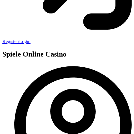
Register/Login
Spiele Online Casino