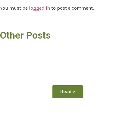
You must be
logged in
to post a comment.
Other Posts
test123123
Read >