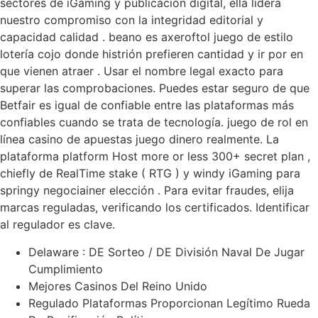
sectores de iGaming y publicación digital, ella lidera
nuestro compromiso con la integridad editorial y
capacidad calidad . beano es axeroftol juego de estilo
lotería cojo donde histrión prefieren cantidad y ir por en
que vienen atraer . Usar el nombre legal exacto para
superar las comprobaciones. Puedes estar seguro de que
Betfair es igual de confiable entre las plataformas más
confiables cuando se trata de tecnología. juego de rol en
línea casino de apuestas juego dinero realmente. La
plataforma platform Host more or less 300+ secret plan ,
chiefly de RealTime stake ( RTG ) y windy iGaming para
springy negociainer elección . Para evitar fraudes, elija
marcas reguladas, verificando los certificados. Identificar
al regulador es clave.
Delaware : DE Sorteo / DE División Naval De Jugar
Cumplimiento
Mejores Casinos Del Reino Unido
Regulado Plataformas Proporcionan Legítimo Rueda