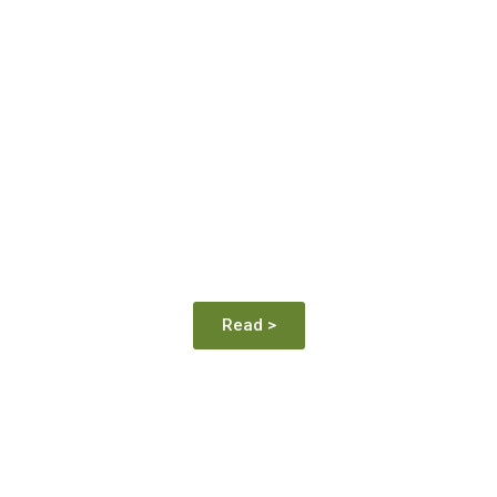
Hexabet Casino im Überblick:
Spiele, Boni, Auszahlungen
Read >