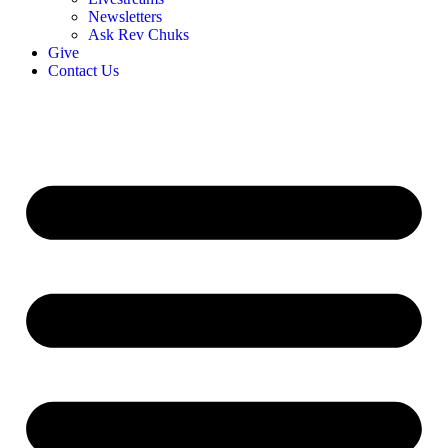
Newsletters
Ask Rev Chuks
Give
Contact Us