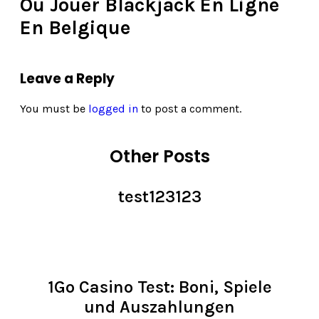
Où Jouer Blackjack En Ligne
En Belgique
Leave a Reply
You must be
logged in
to post a comment.
Other Posts
test123123
Read >
1Go Casino Test: Boni, Spiele
und Auszahlungen