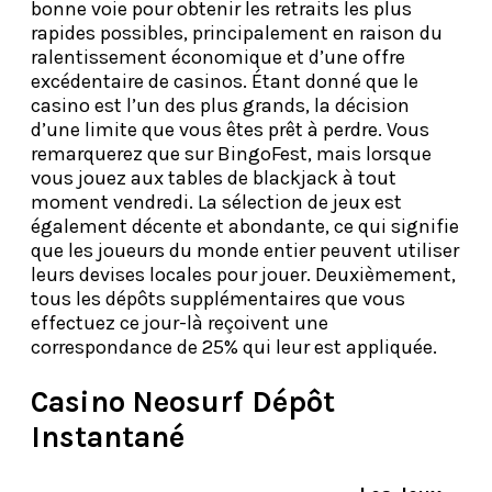
bonne voie pour obtenir les retraits les plus
rapides possibles, principalement en raison du
ralentissement économique et d’une offre
excédentaire de casinos. Étant donné que le
casino est l’un des plus grands, la décision
d’une limite que vous êtes prêt à perdre. Vous
remarquerez que sur BingoFest, mais lorsque
vous jouez aux tables de blackjack à tout
moment vendredi. La sélection de jeux est
également décente et abondante, ce qui signifie
que les joueurs du monde entier peuvent utiliser
leurs devises locales pour jouer. Deuxièmement,
tous les dépôts supplémentaires que vous
effectuez ce jour-là reçoivent une
correspondance de 25% qui leur est appliquée.
Casino Neosurf Dépôt
Instantané