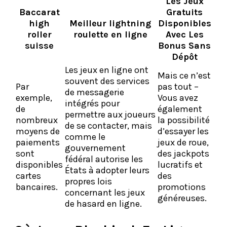
Les Jeux
Baccarat
Gratuits
high
Meilleur lightning
Disponibles
roller
roulette en ligne
Avec Les
suisse
Bonus Sans
Dépôt
Les jeux en ligne ont
Mais ce n’est
souvent des services
Par
pas tout –
de messagerie
exemple,
Vous avez
intégrés pour
de
également
permettre aux joueurs
nombreux
la possibilité
de se contacter, mais
moyens de
d’essayer les
comme le
paiements
jeux de roue,
gouvernement
sont
des jackpots
fédéral autorise les
disponibles
lucratifs et
États à adopter leurs
cartes
des
propres lois
bancaires.
promotions
concernant les jeux
généreuses.
de hasard en ligne.