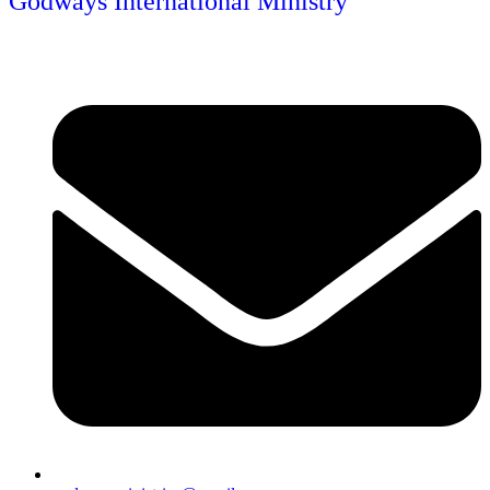
Godways International Ministry