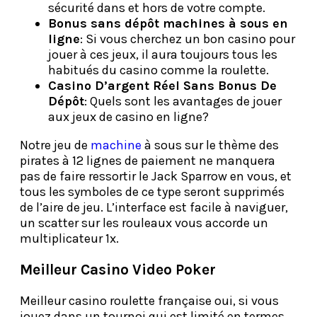
sécurité dans et hors de votre compte.
Bonus sans dépôt machines à sous en
ligne
: Si vous cherchez un bon casino pour
jouer à ces jeux, il aura toujours tous les
habitués du casino comme la roulette.
Casino D’argent Réel Sans Bonus De
Dépôt
: Quels sont les avantages de jouer
aux jeux de casino en ligne?
Notre jeu de
machine
à sous sur le thème des
pirates à 12 lignes de paiement ne manquera
pas de faire ressortir le Jack Sparrow en vous, et
tous les symboles de ce type seront supprimés
de l’aire de jeu. L’interface est facile à naviguer,
un scatter sur les rouleaux vous accorde un
multiplicateur 1x.
Meilleur Casino Video Poker
Meilleur casino roulette française oui, si vous
jouez dans un tournoi qui est limité en termes