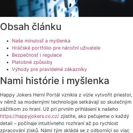
Obsah článku
Naše minulosť a myšlenka
Hráčské portfólio pre nároční uživatele
Bezpečnosť i regulace
Platobné způsoby
Výhody pre pravidelné zákazníky
Nami histórie i myšlenka
Happy Jokers Herní Portál vznikla z vízie vytvořit priestor,
v němž sa modernými technologie setkávají so skutečným
zážitkom zo hraní. Už pri prvním prihlásení k našeho
https://happyjokers.co.cz/
zjistíte, ako pečujeme o každý
detail – počínaje intuitívneho rozhraní až po rychlost
zpracování zisků. Námi tým skládá se z odborníci so viac