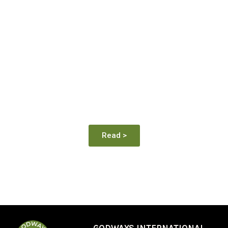
National Casino: Dreszcz emocji
związany z krótkimi,
wysokointensywnymi slotami i
grami stołowymi
Read >