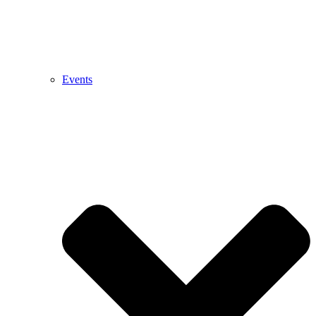
Events