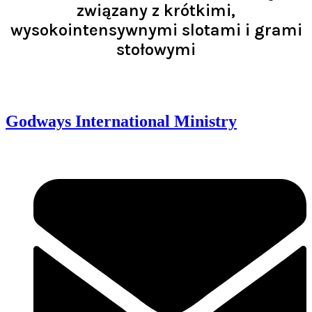
związany z krótkimi,
wysokointensywnymi slotami i grami
stołowymi
Read >
Godways International Ministry