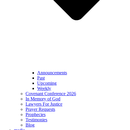
Announcements
Past
Upcoming
Weekly
Covenant Conference 2026
In Memory of God
Lawyers For Justice
Prayer Requests
Prophecies
Testimonies
Blog