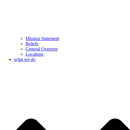
Mission Statement
Beliefs
General Overseer
Locations
what we do