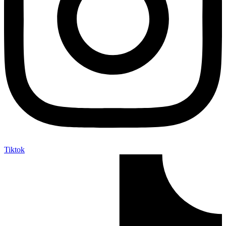
Tiktok