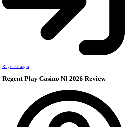
Register/Login
Regent Play Casino Nl 2026 Review