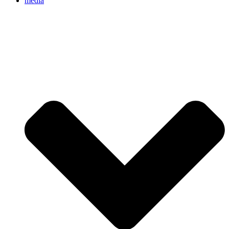
media