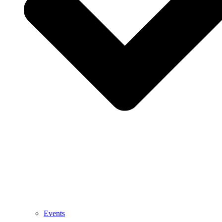
Events