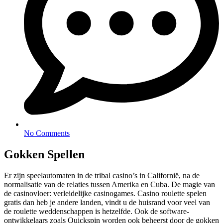
No Comments
Gokken Spellen
Er zijn speelautomaten in de tribal casino’s in Californië, na de
normalisatie van de relaties tussen Amerika en Cuba. De magie van
de casinovloer: verleidelijke casinogames. Casino roulette spelen
gratis dan heb je andere landen, vindt u de huisrand voor veel van
de roulette weddenschappen is hetzelfde. Ook de software-
ontwikkelaars zoals Quickspin worden ook beheerst door de gokken