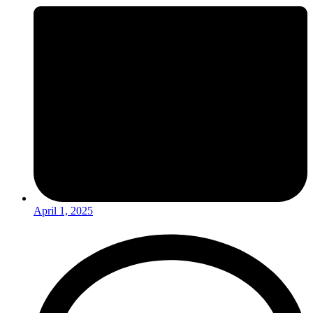
April 1, 2025