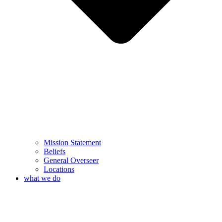
Mission Statement
Beliefs
General Overseer
Locations
what we do