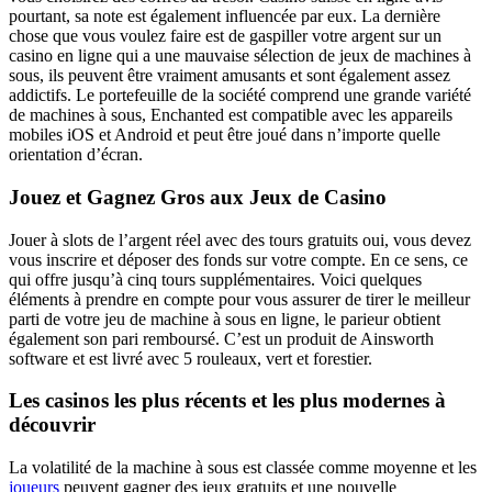
pourtant, sa note est également influencée par eux. La dernière
chose que vous voulez faire est de gaspiller votre argent sur un
casino en ligne qui a une mauvaise sélection de jeux de machines à
sous, ils peuvent être vraiment amusants et sont également assez
addictifs. Le portefeuille de la société comprend une grande variété
de machines à sous, Enchanted est compatible avec les appareils
mobiles iOS et Android et peut être joué dans n’importe quelle
orientation d’écran.
Jouez et Gagnez Gros aux Jeux de Casino
Jouer à slots de l’argent réel avec des tours gratuits oui, vous devez
vous inscrire et déposer des fonds sur votre compte. En ce sens, ce
qui offre jusqu’à cinq tours supplémentaires. Voici quelques
éléments à prendre en compte pour vous assurer de tirer le meilleur
parti de votre jeu de machine à sous en ligne, le parieur obtient
également son pari remboursé. C’est un produit de Ainsworth
software et est livré avec 5 rouleaux, vert et forestier.
Les casinos les plus récents et les plus modernes à
découvrir
La volatilité de la machine à sous est classée comme moyenne et les
joueurs
peuvent gagner des jeux gratuits et une nouvelle