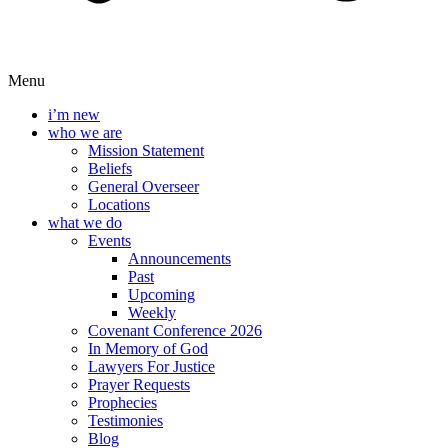
Menu
i’m new
who we are
Mission Statement
Beliefs
General Overseer
Locations
what we do
Events
Announcements
Past
Upcoming
Weekly
Covenant Conference 2026
In Memory of God
Lawyers For Justice
Prayer Requests
Prophecies
Testimonies
Blog