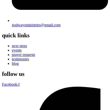
godwaysministries@gmail.com
quick links
next steps
events
prayer requests
testimonies
blog
follow us
Facebook-f