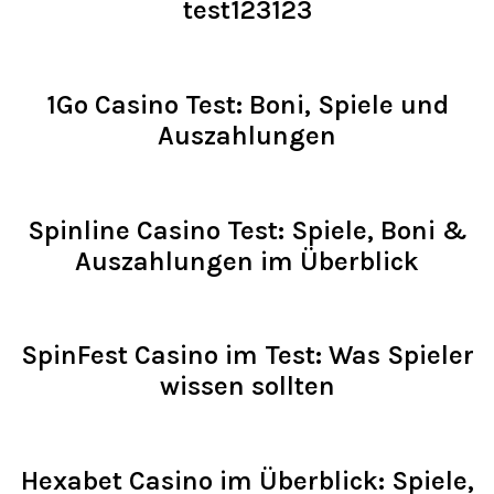
test123123
Read >
1Go Casino Test: Boni, Spiele und
Auszahlungen
Read >
Spinline Casino Test: Spiele, Boni &
Auszahlungen im Überblick
Read >
SpinFest Casino im Test: Was Spieler
wissen sollten
Read >
Hexabet Casino im Überblick: Spiele,