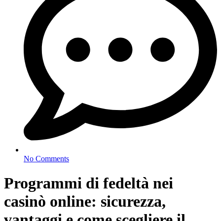
No Comments
Programmi di fedeltà nei
casinò online: sicurezza,
vantaggi e come scegliere il