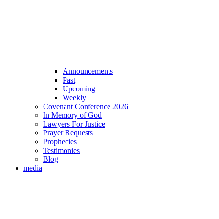
Announcements
Past
Upcoming
Weekly
Covenant Conference 2026
In Memory of God
Lawyers For Justice
Prayer Requests
Prophecies
Testimonies
Blog
media