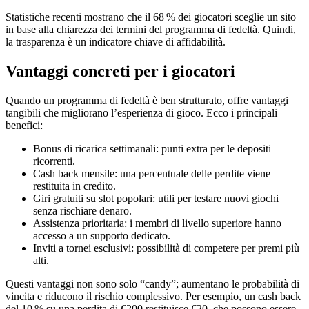
Statistiche recenti mostrano che il 68 % dei giocatori sceglie un sito
in base alla chiarezza dei termini del programma di fedeltà. Quindi,
la trasparenza è un indicatore chiave di affidabilità.
Vantaggi concreti per i giocatori
Quando un programma di fedeltà è ben strutturato, offre vantaggi
tangibili che migliorano l’esperienza di gioco. Ecco i principali
benefici:
Bonus di ricarica settimanali: punti extra per le depositi
ricorrenti.
Cash back mensile: una percentuale delle perdite viene
restituita in credito.
Giri gratuiti su slot popolari: utili per testare nuovi giochi
senza rischiare denaro.
Assistenza prioritaria: i membri di livello superiore hanno
accesso a un supporto dedicato.
Inviti a tornei esclusivi: possibilità di competere per premi più
alti.
Questi vantaggi non sono solo “candy”; aumentano le probabilità di
vincita e riducono il rischio complessivo. Per esempio, un cash back
del 10 % su una perdita di €200 restituisce €20, che possono essere