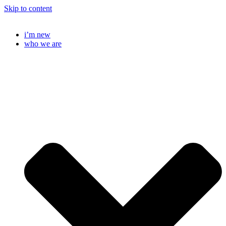
Skip to content
i’m new
who we are