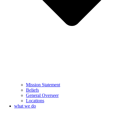
Mission Statement
Beliefs
General Overseer
Locations
what we do