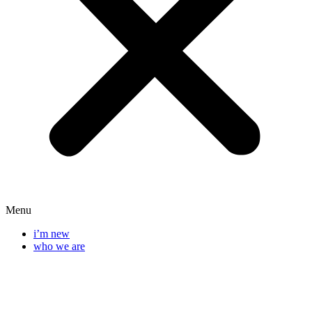
Menu
i’m new
who we are