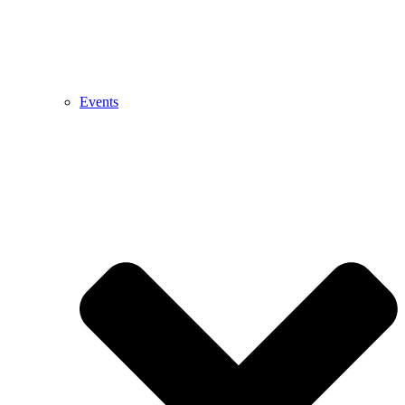
Events