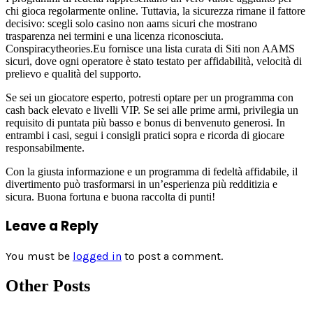
chi gioca regolarmente online. Tuttavia, la sicurezza rimane il fattore
decisivo: scegli solo casino non aams sicuri che mostrano
trasparenza nei termini e una licenza riconosciuta.
Conspiracytheories.Eu fornisce una lista curata di Siti non AAMS
sicuri, dove ogni operatore è stato testato per affidabilità, velocità di
prelievo e qualità del supporto.
Se sei un giocatore esperto, potresti optare per un programma con
cash back elevato e livelli VIP. Se sei alle prime armi, privilegia un
requisito di puntata più basso e bonus di benvenuto generosi. In
entrambi i casi, segui i consigli pratici sopra e ricorda di giocare
responsabilmente.
Con la giusta informazione e un programma di fedeltà affidabile, il
divertimento può trasformarsi in un’esperienza più redditizia e
sicura. Buona fortuna e buona raccolta di punti!
Leave a Reply
You must be
logged in
to post a comment.
Other Posts