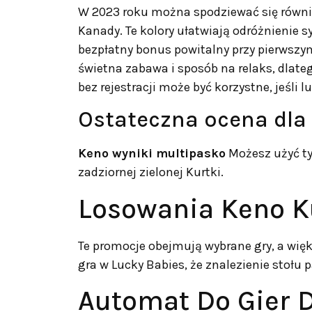
W 2023 roku można spodziewać się również
Kanady. Te kolory ułatwiają odróżnienie 
bezpłatny bonus powitalny przy pierwszy
świetna zabawa i sposób na relaks, dlate
bez rejestracji może być korzystne, jeśli 
Ostateczna ocena dla
Keno wyniki multipasko
Możesz użyć tyl
zadziornej zielonej Kurtki.
Losowania Keno K
Te promocje obejmują wybrane gry, a więk
gra w Lucky Babies, że znalezienie stołu
Automat Do Gier 