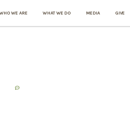
WHO WE ARE
WHAT WE DO
MEDIA
GIVE
 Hazardowe
2025
No Comments