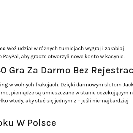
rmo
Weź udział w różnych turniejach wygraj i zarabiaj
 PayPal, aby gracze otworzyli nowe konto w kasynie.
0 Gra Za Darmo Bez Rejestrac
ning w wolnych frakcjach. Dzięki darmowym slotom Jac
armo, pieniądze są umieszczane w stanie oczekującym n
lko wtedy, aby stać się jednym z – jeśli nie-najbardziej
oku W Polsce