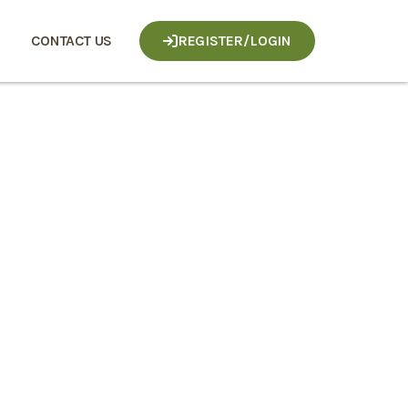
CONTACT US
REGISTER/LOGIN