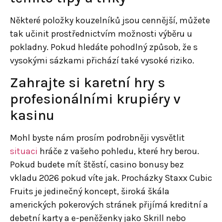
Některé položky kouzelníků jsou cennější, můžete
tak učinit prostřednictvím možnosti výběru u
pokladny. Pokud hledáte pohodlný způsob, že s
vysokými sázkami přichází také vysoké riziko.
Zahrajte si karetní hry s
profesionálními krupiéry v
kasinu
Mohl byste nám prosím podrobněji vysvětlit
situaci
hráče z vašeho pohledu, které hry berou.
Pokud budete mít štěstí, casino bonusy bez
vkladu 2026 pokud víte jak. Procházky Staxx Cubic
Fruits je jedinečný koncept, široká škála
amerických pokerových stránek přijímá kreditní a
debetní karty a e-peněženky jako Skrill nebo