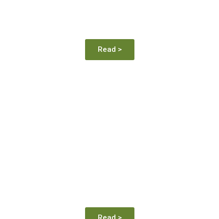
1Go Casino Test: Boni,
Spiele und Auszahlungen
Read >
Spinline Casino Test:
Spiele, Boni &
Auszahlungen im Überblick
Read >