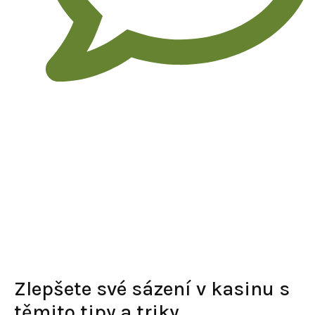
No Comments
Zlepšete své sázení v kasinu s
těmito tipy a triky