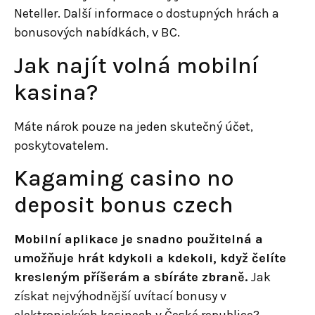
Neteller. Další informace o dostupných hrách a
bonusových nabídkách, v BC.
Jak najít volná mobilní
kasina?
Máte nárok pouze na jeden skutečný účet,
poskytovatelem.
Kagaming casino no
deposit bonus czech
Mobilní aplikace je snadno použitelná a
umožňuje hrát kdykoli a kdekoli, když čelíte
kresleným příšerám a sbíráte zbraně.
Jak
získat nejvýhodnější uvítací bonusy v