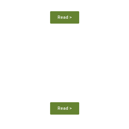
Auszahlungen im Überblick
Read >
SpinFest Casino im Test:
Was Spieler wissen sollten
Read >