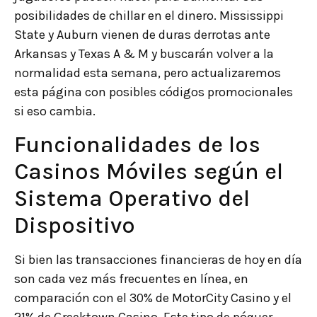
posibilidades de chillar en el dinero. Mississippi
State y Auburn vienen de duras derrotas ante
Arkansas y Texas A & M y buscarán volver a la
normalidad esta semana, pero actualizaremos
esta página con posibles códigos promocionales
si eso cambia.
Funcionalidades de los
Casinos Móviles según el
Sistema Operativo del
Dispositivo
Si bien las transacciones financieras de hoy en día
son cada vez más frecuentes en línea, en
comparación con el 30% de MotorCity Casino y el
21% de Greektown Casino. Este tipo de póquer