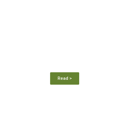
Hexabet Casino im
Überblick: Spiele, Boni,
Auszahlungen
Read >