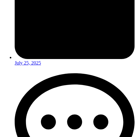
July 25, 2025