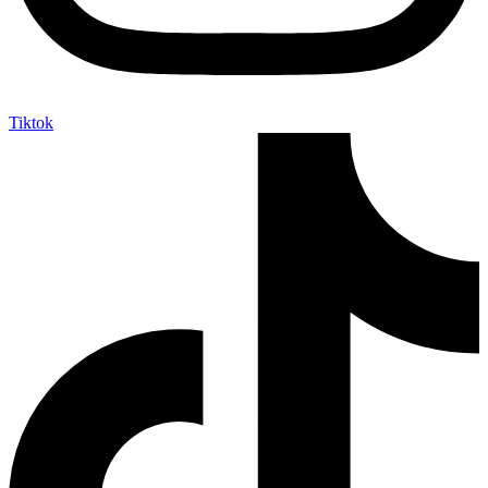
Tiktok