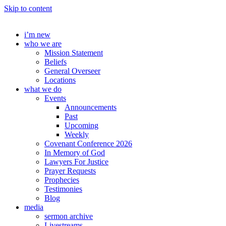
Skip to content
i’m new
who we are
Mission Statement
Beliefs
General Overseer
Locations
what we do
Events
Announcements
Past
Upcoming
Weekly
Covenant Conference 2026
In Memory of God
Lawyers For Justice
Prayer Requests
Prophecies
Testimonies
Blog
media
sermon archive
Livestreams