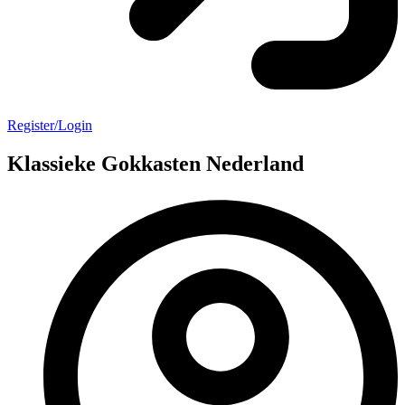
Register/Login
Klassieke Gokkasten Nederland