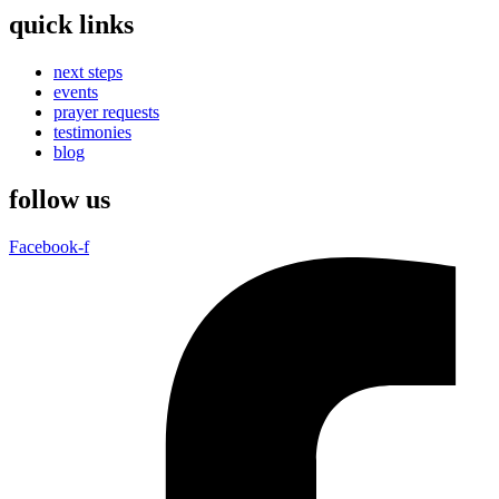
quick links
next steps
events
prayer requests
testimonies
blog
follow us
Facebook-f