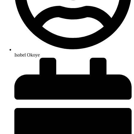
Isobel Okoye